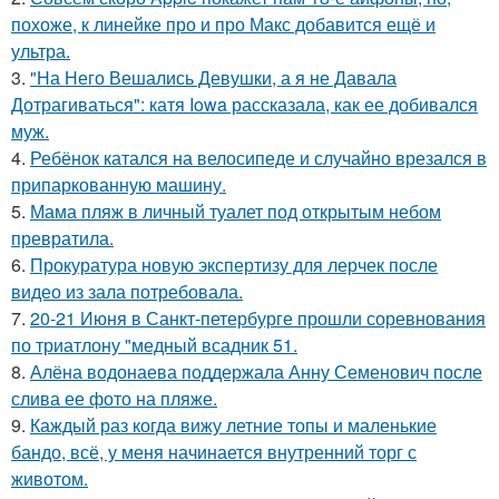
похоже, к линейке про и про Макс добавится ещё и
ультра.
3.
"На Него Вешались Девушки, а я не Давала
Дотрагиваться": катя Iowa рассказала, как ее добивался
муж.
4.
Ребёнок катался на велосипеде и случайно врезался в
припаркованную машину.
5.
Мама пляж в личный туалет под открытым небом
превратила.
6.
Прокуратура новую экспертизу для лерчек после
видео из зала потребовала.
7.
20-21 Июня в Санкт-петербурге прошли соревнования
по триатлону "медный всадник 51.
8.
Алёна водонаева поддержала Анну Семенович после
слива ее фото на пляже.
9.
Каждый раз когда вижу летние топы и маленькие
бандо, всё, у меня начинается внутренний торг с
животом.