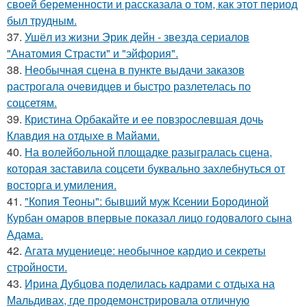
своей беременности и рассказала о том, как этот период
был трудным.
37.
Ушёл из жизни Эрик дейн - звезда сериалов
"Анатомия Страсти" и "эйфория".
38.
Необычная сцена в пункте выдачи заказов
растрогала очевидцев и быстро разлетелась по
соцсетям.
39.
Кристина Орбакайте и ее повзрослевшая дочь
Клавдия на отдыхе в Майами.
40.
На волейбольной площадке разыгралась сцена,
которая заставила соцсети буквально захлебнуться от
восторга и умиления.
41.
"Копия Теоны": бывший муж Ксении Бородиной
Курбан омаров впервые показал лицо годовалого сына
Адама.
42.
Агата муцениеце: необычное кардио и секреты
стройности.
43.
Ирина Дубцова поделилась кадрами с отдыха на
Мальдивах, где продемонстрировала отличную