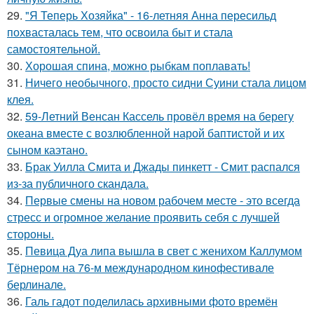
29.
"Я Теперь Хозяйка" - 16-летняя Анна пересильд
похвасталась тем, что освоила быт и стала
самостоятельной.
30.
Хорошая спина, можно рыбкам поплавать!
31.
Ничего необычного, просто сидни Суини стала лицом
клея.
32.
59-Летний Венсан Кассель провёл время на берегу
океана вместе с возлюбленной нарой баптистой и их
сыном каэтано.
33.
Брак Уилла Смита и Джады пинкетт - Смит распался
из-за публичного скандала.
34.
Первые смены на новом рабочем месте - это всегда
стресс и огромное желание проявить себя с лучшей
стороны.
35.
Певица Дуа липа вышла в свет с женихом Каллумом
Тёрнером на 76-м международном кинофестивале
берлинале.
36.
Галь гадот поделилась архивными фото времён