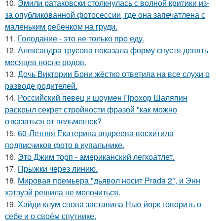
10.
Эмили ратаковски столкнулась с волной критики из-
за опубликованной фотосессии, где она запечатлена с
маленьким ребенком на груди.
11.
Голодание - это не только про еду.
12.
Александра трусова показала форму спустя девять
месяцев после родов.
13.
Дочь Виктории Бони жёстко ответила на все слухи о
разводе родителей.
14.
Российский певец и шоумен Прохор Шаляпин
раскрыл секрет стройности фразой "как можно
отказаться от пельмешек?
15.
60-Летняя Екатерина андреева восхитила
подписчиков фото в купальнике.
16.
Это Джим торп - американский легкоатлет.
17.
Прыжки через линию.
18.
Мировая премьера "дьявол носит Prada 2", и Энн
хэтэуэй решила не мелочиться.
19.
Хайди клум снова заставила Нью-йорк говорить о
себе и о своём спутнике.