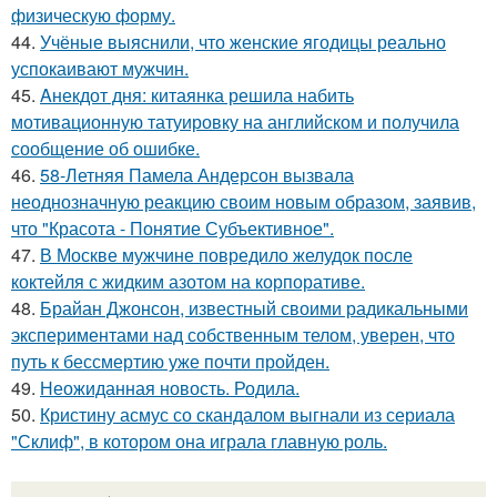
физическую форму.
44.
Учёные выяснили, что женские ягодицы реально
успокаивают мужчин.
45.
Aнекдот дня: китаянка решила набить
мотивационную татуировку на английском и получила
сообщение об ошибке.
46.
58-Летняя Памела Андерсон вызвала
неоднозначную реакцию своим новым образом, заявив,
что "Красота - Понятие Субъективное".
47.
В Москве мужчине повредило желудок после
коктейля с жидким азотом на корпоративе.
48.
Брайан Джонсон, известный своими радикальными
экспериментами над собственным телом, уверен, что
путь к бессмертию уже почти пройден.
49.
Неожиданная новость. Родила.
50.
Кристину асмус со скандалом выгнали из сериала
"Склиф", в котором она играла главную роль.