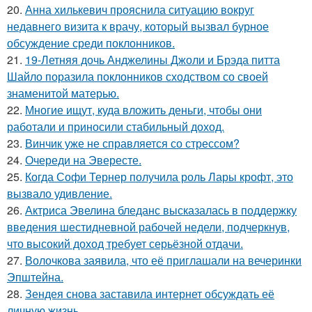
20.
Анна хилькевич прояснила ситуацию вокруг
недавнего визита к врачу, который вызвал бурное
обсуждение среди поклонников.
21.
19-Летняя дочь Анджелины Джоли и Брэда питта
Шайло поразила поклонников сходством со своей
знаменитой матерью.
22.
Многие ищут, куда вложить деньги, чтобы они
работали и приносили стабильный доход.
23.
Винчик уже не справляется со стрессом?
24.
Очереди на Эвересте.
25.
Когда Софи Тернер получила роль Лары крофт, это
вызвало удивление.
26.
Актриса Эвелина бледанс высказалась в поддержку
введения шестидневной рабочей недели, подчеркнув,
что высокий доход требует серьёзной отдачи.
27.
Волочкова заявила, что её приглашали на вечеринки
Эпштейна.
28.
Зендея снова заставила интернет обсуждать её
личную жизнь.