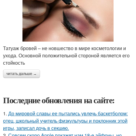
Татуаж бровей – не новшество в мире косметологии и
ухода. Основной положительной стороной является его
стойкость
читать дальше →
Последние обновления на сайте:
1.
До мировой славы ее пытались увлечь баскетболом:
отец, школьный учитель физкультуры и поклонник этой
игры, записал дочь в секцию.
2.
Совсем скоро Apple покажет нам 18-е айфоны, но,