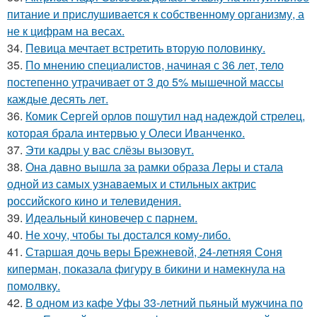
питание и прислушивается к собственному организму, а
не к цифрам на весах.
34.
Певица мечтает встретить вторую половинку.
35.
По мнению специалистов, начиная с 36 лет, тело
постепенно утрачивает от 3 до 5% мышечной массы
каждые десять лет.
36.
Комик Сергей орлов пошутил над надеждой стрелец,
которая брала интервью у Олеси Иванченко.
37.
Эти кадры у вас слёзы вызовут.
38.
Она давно вышла за рамки образа Леры и стала
одной из самых узнаваемых и стильных актрис
российского кино и телевидения.
39.
Идеальный киновечер с парнем.
40.
Не хочу, чтобы ты достался кому-либо.
41.
Старшая дочь веры Брежневой, 24-летняя Соня
киперман, показала фигуру в бикини и намекнула на
помолвку.
42.
В одном из кафе Уфы 33-летний пьяный мужчина по