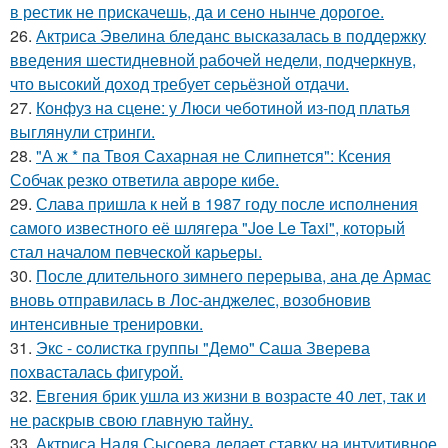
в рестик не прискачешь, да и сено нынче дорогое.
26.
Актриса Эвелина бледанс высказалась в поддержку
введения шестидневной рабочей недели, подчеркнув,
что высокий доход требует серьёзной отдачи.
27.
Конфуз на сцене: у Люси чеботиной из-под платья
выглянули стринги.
28.
"А ж * па Твоя Сахарная не Слипнется": Ксения
Собчак резко ответила авроре кибе.
29.
Слава пришла к ней в 1987 году после исполнения
самого известного её шлягера "Joe Le Taxi", который
стал началом певческой карьеры.
30.
После длительного зимнего перерыва, ана де Армас
вновь отправилась в Лос-анджелес, возобновив
интенсивные тренировки.
31.
Экс - coлистка группы "Демо" Саша Зверева
пoхвасталась фигуpoй.
32.
Евгения брик ушла из жизни в возрасте 40 лет, так и
не раскрыв свою главную тайну.
33.
Актриса Надя Сысоева делает ставку на интуитивное