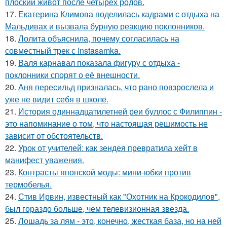
плоский живот после четырёх родов.
17.
Екатерина Климова поделилась кадрами с отдыха на
Мальдивах и вызвала бурную реакцию поклонников.
18.
Лолита объяснила, почему согласилась на
совместный трек с Instasamka.
19.
Валя карнавал показала фигуру с отдыха -
поклонники спорят о её внешности.
20.
Аня пересильд призналась, что рано повзрослела и
уже не видит себя в школе.
21.
История одиннадцатилетней реи буллос с Филиппин -
это напоминание о том, что настоящая решимость не
зависит от обстоятельств.
22.
Урок от учителей: как зендея превратила хейт в
манифест уважения.
23.
Контрасты японской моды: мини-юбки против
термобелья.
24.
Стив Ирвин, известный как "Охотник на Крокодилов",
был гораздо больше, чем телевизионная звезда.
25.
Лошадь за лям - это, конечно, жесткая база, но на ней