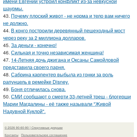
имени Евгений устроил конфликт из-за невкусной
шаурмы.
43.
Почему плоский живот - не норма и тело вам ничего
не должно.
44.
В конго построили деревянный пешеходный мост
через реку за 2 миллиона долларов.
45.
За деньги - конечно!
46.
Сильная и точно независимая женщина!
47.
14-Летняя дочь джигана и Оксаны Самойловой
представила своего парня.
48.
Сабрина карпентер выбыла из гонки за роль
рапунцель в ремейке Disney.
49.
Боня отличилась снова.
50.
СМИ сообщают о смерти 33-летней треш - блогерши
Марии Магдалины - её также называли "Живой
Надувной Куклой".
© 2026 90-60-90 | Спортивные девушки
Контакты
Пользовательское соглашение