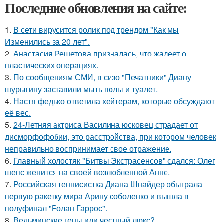
Последние обновления на сайте:
1.
В сети вирусится ролик под трендом "Как мы
Изменились за 20 лет".
2.
Анастасия Решетова призналась, что жалеет о
пластических операциях.
3.
По сообщениям СМИ, в сизо "Печатники" Диану
шурыгину заставили мыть полы и туалет.
4.
Настя федько ответила хейтерам, которые обсуждают
её вес.
5.
24-Летняя актриса Василина юсковец страдает от
дисморфофобии, это расстройства, при котором человек
неправильно воспринимает свое отражение.
6.
Главный холостяк "Битвы Экстрасенсов" сдался: Олег
шепс женится на своей возлюбленной Анне.
7.
Российская теннисистка Диана Шнайдер обыграла
первую ракетку мира Арину соболенко и вышла в
полуфинал "Ролан Гаррос".
8.
Ведьминские гены или честный люкс?