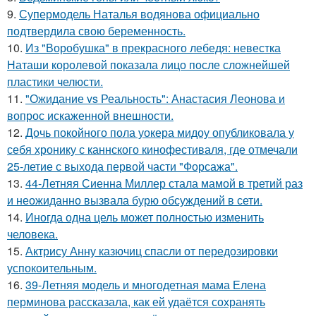
9.
Супермодель Наталья водянова официально
подтвердила свою беременность.
10.
Из "Воробушка" в прекрасного лебедя: невестка
Наташи королевой показала лицо после сложнейшей
пластики челюсти.
11.
"Ожидание vs Реальность": Анастасия Леонова и
вопрос искаженной внешности.
12.
Дочь покойного пола уокера мидоу опубликовала у
себя хронику с каннского кинофестиваля, где отмечали
25-летие с выхода первой части "Форсажа".
13.
44-Летняя Сиенна Миллер стала мамой в третий раз
и неожиданно вызвала бурю обсуждений в сети.
14.
Иногда одна цель может полностью изменить
человека.
15.
Актрису Анну казючиц спасли от передозировки
успокоительным.
16.
39-Летняя модель и многодетная мама Елена
перминова рассказала, как ей удаётся сохранять