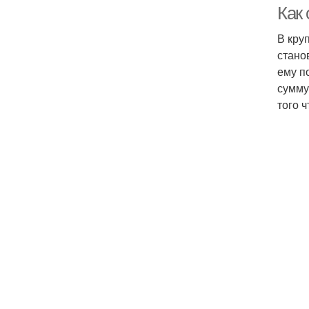
Как
В кру
стано
ему п
сумму
того 