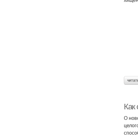
читат
Как
О нов
целог
спосо