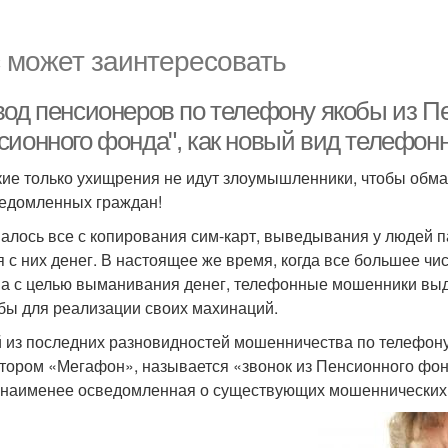
 может заинтересовать
вод пенсионеров по телефону якобы из Пе
сионного фонда", как новый вид телефон
кие только ухищрения не идут злоумышленники, чтобы обм
едомленных граждан!
алось все с копирования сим-карт, выведывания у людей па
я с них денег. В настоящее же время, когда все большее ч
а с целью выманивания денег, телефонные мошенники вы
бы для реализации своих махинаций.
 из последних разновидностей мошенничества по телефон
тором «Мегафон», называется «звонок из Пенсионного фо
 наименее осведомленная о существующих мошеннических 