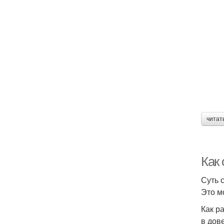
читат
Как
Суть 
Это м
Как р
в дов