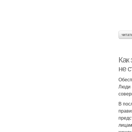
читат
Как
не 
Обесп
Люди 
совер
В пос
прави
предс
лицам
хищен