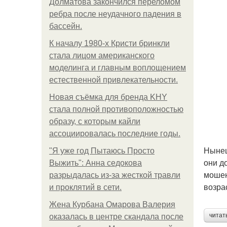
Долматова закончился переломом
ребра после неудачного падения в
бассейн.
К началу 1980-х Кристи бринкли
стала лицом американского
моделинга и главным воплощением
естественной привлекательности.
Новая съёмка для бренда KHY
стала полной противоположностью
образу, с которым кайли
ассоциировалась последние годы.
Нынеш
"Я уже год Пытаюсь Просто
они д
Выжить": Анна седокова
мошен
разрыдалась из-за жесткой травли
возра
и проклятий в сети.
Жена Курбана Омарова Валерия
читат
оказалась в центре скандала после