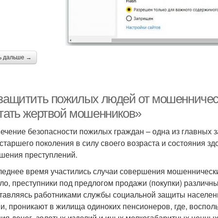
ь дальше →
 защитить пожилых людей от мошенничес
стать жертвой мошенников»
ечение безопасности пожилых граждан – одна из главных з
старшего поколения в силу своего возраста и состояния зд
шения преступлений.
леднее время участились случаи совершения мошеннически
ло, преступники под предлогом продажи (покупки) различны
тавляясь работниками службы социальной защиты населен
и, проникают в жилища одиноких пенсионеров, где, воспо
ия денег, золотых изделий и иных мелкогабаритных ценны