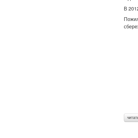
В 201
Пожил
сбере
читат