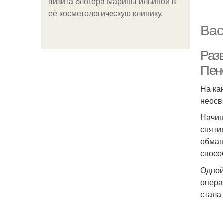
визита блогера Марины ильиной в
её косметологическую клинику.
Вас
Раз
Пен
На ка
неосв
Начин
сняти
обман
спосо
Одной
опера
стала