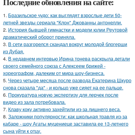
Последние обновления на сайте:
1.
Бразильское чудо: как выглядят взрослые дети 50-
летней звезды сериала "Клон" Джованны антонелли.
2.
История бывшей гимнастки и модели юлии Реутовой
драматический оборот приняла.
3.
В сети разгорелся скандал вокруг молодой блогерши
из Дубая.
4.
В недавнем интервью Ирина тонева раскрыла детали
своего семейного союза с Алексеем брижей -
хореографом, далеким от мира шоу-бизнеса.
5.
Через четыре месяца после развода Екатерина Шкуро
снова сказала "да" - и кольцо уже сияет на ее пальце.
6.
Прокуратура новую экспертизу для лерчек после
видео из зала потребовала.
7.
Клаву коку активно захейтили из-за лишнего веса.
8.
Заложники популярности: как школьная травля из-за
кабаре - шоу Агаты муцениеце заставила ее 13-летнего
сына уйти к отцу.