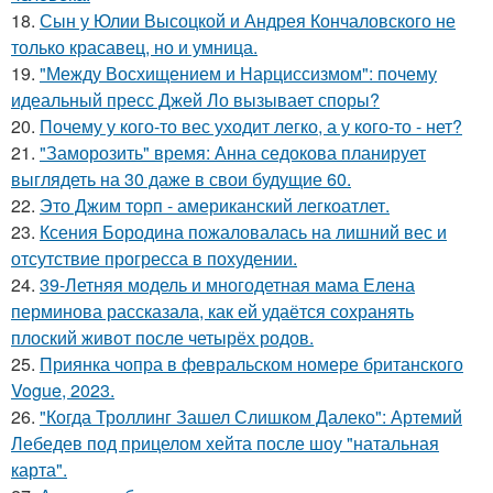
18.
Сын у Юлии Высоцкой и Андрея Кончаловского не
только красавец, но и умница.
19.
"Между Восхищением и Нарциссизмом": почему
идеальный пресс Джей Ло вызывает споры?
20.
Почему у кого-то вес уходит легко, а у кого-то - нет?
21.
"Заморозить" время: Анна седокова планирует
выглядеть на 30 даже в свои будущие 60.
22.
Это Джим торп - американский легкоатлет.
23.
Ксения Бородина пожаловалась на лишний вес и
отсутствие прогресса в похудении.
24.
39-Летняя модель и многодетная мама Елена
перминова рассказала, как ей удаётся сохранять
плоский живот после четырёх родов.
25.
Приянка чопра в февральском номере британского
Vogue, 2023.
26.
"Когда Троллинг Зашел Слишком Далеко": Артемий
Лебедев под прицелом хейта после шоу "натальная
карта".