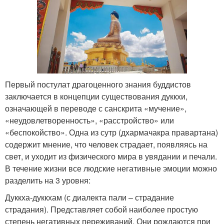
Первый постулат драгоценного знания буддистов
заключается в концепции существования дуккхи,
означающей в переводе с санскрита «мучение»,
«неудовлетворенность», «расстройство» или
«беспокойство». Одна из сутр (дхармачакра правартана)
содержит мнение, что человек страдает, появляясь на
свет, и уходит из физического мира в увядании и печали.
В течение жизни все людские негативные эмоции можно
разделить на 3 уровня:
Дуккха-дуккхам (с диалекта пали – страдание
страдания). Представляет собой наиболее простую
степень негативных переживаний. Они рождаются при