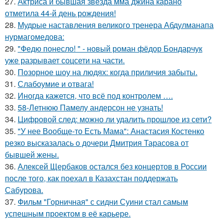
27.
Актриса и бывшая звезда мма джина карано
отметила 44-й день рождения!
28.
Мудрые наставления великого тренера Абдулманапа
нурмагомедова:
29.
"Федю понесло! " - новый роман фёдор Бондарчук
уже разрывает соцсети на части.
30.
Позорное шоу на людях: когда приличия забыты.
31.
Слабоумие и отвага!
32.
Иногда кажется, что всё под контролем ….
33.
58-Летнюю Памелу андерсон не узнать!
34.
Цифровой след: можно ли удалить прошлое из сети?
35.
"У нее Вообще-то Есть Мама": Анастасия Костенко
резко высказалась о дочери Дмитрия Тарасова от
бывшей жены.
36.
Алексей Щербаков остался без концертов в России
после того, как поехал в Казахстан поддержать
Сабурова.
37.
Фильм "Горничная" с сидни Суини стал самым
успешным проектом в её карьере.