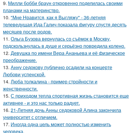
9.
Милли бобби браун откровенно поделилась своими
планами на материнство.
10.
"Мне Нравится, как я Выгляжу" - 36-летняя
телеведущая Ида Галич показала фигуру спустя десять
месяцев после родов.
11.
Ольга Бузова вернулась со съёмок в Москву,
подскользнулась в душе и серьёзно повредила колено.
12.
Девушка по имени Вера Ананьева и её физическое
преображение.
13.
Анну седокову публично осадили на концерте
Любови успенской.
14.
Люба толкалина - пример стройности и
женственности.
15.
С приходом тепла спортивная жизнь становится еще
активнее - и это нас только радует.
16.
21-Летняя дочь Анны седоковой Алина закончила
университет с отличием.
17.
Иногда одна цель может полностью изменить
человека.