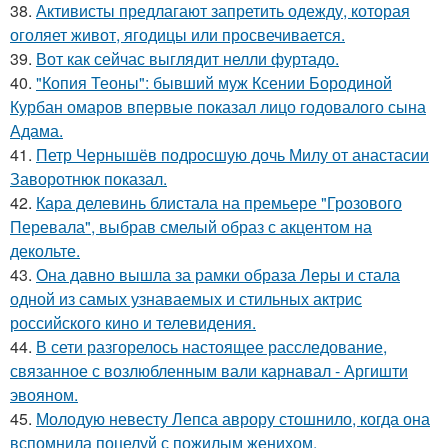
38.
Активисты предлагают запретить одежду, которая
оголяет живот, ягодицы или просвечивается.
39.
Вот как сейчас выглядит нелли фуртадо.
40.
"Копия Теоны": бывший муж Ксении Бородиной
Курбан омаров впервые показал лицо годовалого сына
Адама.
41.
Петр Чернышёв подросшую дочь Милу от анастасии
Заворотнюк показал.
42.
Кара делевинь блистала на премьере "Грозового
Перевала", выбрав смелый образ с акцентом на
декольте.
43.
Она давно вышла за рамки образа Леры и стала
одной из самых узнаваемых и стильных актрис
российского кино и телевидения.
44.
В сети разгорелось настоящее расследование,
связанное с возлюбленным вали карнавал - Аргишти
эвояном.
45.
Молодую невесту Лепса аврору стошнило, когда она
вспомнила поцелуй с пожилым женихом.