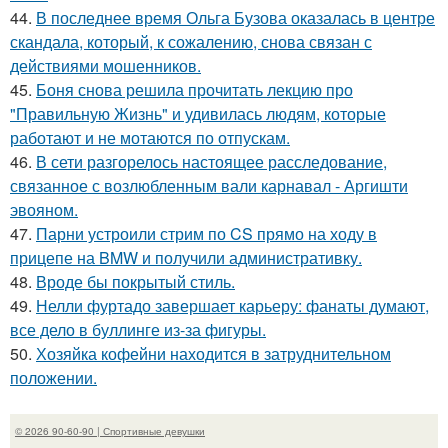
44.
В последнее время Ольга Бузова оказалась в центре
скандала, который, к сожалению, снова связан с
действиями мошенников.
45.
Боня снова решила прочитать лекцию про
"Правильную Жизнь" и удивилась людям, которые
работают и не мотаются по отпускам.
46.
В сети разгорелось настоящее расследование,
связанное с возлюбленным вали карнавал - Аргишти
эвояном.
47.
Парни устроили стрим по CS прямо на ходу в
прицепе на BMW и получили административку.
48.
Вроде бы покрытый стиль.
49.
Нелли фуртадо завершает карьеру: фанаты думают,
все дело в буллинге из-за фигуры.
50.
Хозяйка кофейни находится в затруднительном
положении.
© 2026 90-60-90 | Спортивные девушки