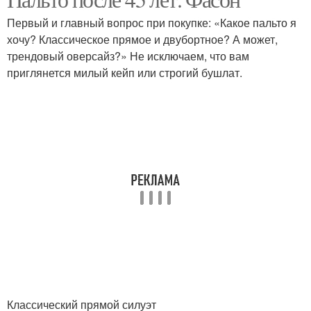
Модное пальто
женщин
Первый и главный вопрос при покупке: «Какое пальто я
хочу? Классическое прямое и двубортное? А может,
трендовый оверсайз?» Не исключаем, что вам
приглянется милый кейп или строгий бушлат.
Пальто для зрелых дам
Классический прямой силуэт