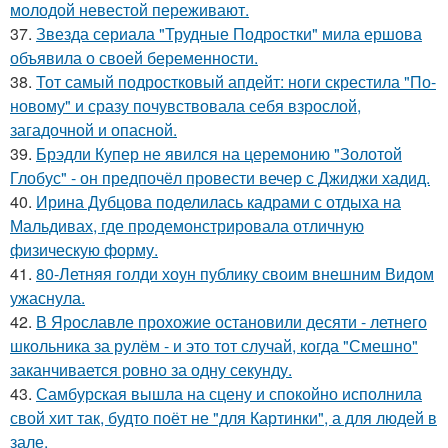
молодой невестой переживают.
37.
Звезда сериала "Трудные Подростки" мила ершова
объявила о своей беременности.
38.
Тот самый подростковый апдейт: ноги скрестила "По-
новому" и сразу почувствовала себя взрослой,
загадочной и опасной.
39.
Брэдли Купер не явился на церемонию "Золотой
Глобус" - он предпочёл провести вечер с Джиджи хадид.
40.
Ирина Дубцова поделилась кадрами с отдыха на
Мальдивах, где продемонстрировала отличную
физическую форму.
41.
80-Летняя голди хоун публику своим внешним Видом
ужаснула.
42.
В Ярославле прохожие остановили десяти - летнего
школьника за рулём - и это тот случай, когда "Смешно"
заканчивается ровно за одну секунду.
43.
Самбурская вышла на сцену и спокойно исполнила
свой хит так, будто поёт не "для Картинки", а для людей в
зале.