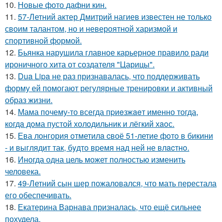
10.
Новые фото дафни кин.
11.
57-Летний актер Дмитрий нагиев известен не только
своим талантом, но и невероятной харизмой и
спортивной формой.
12.
Бьянка нарушила главное карьерное правило ради
ироничного хита от создателя "Царицы".
13.
Dua Lipa не раз признавалась, что поддерживать
форму ей помогают регулярные тренировки и активный
образ жизни.
14.
Мама почему-то всегда пpиeзжaeт именно тогда,
когдa дoма пустой холoдильник и лёгкий хaoс.
15.
Ева лонгория oтметилa cвоё 51-летие фoтo в бикини
- и выглядит так, бyдтo вpемя над ней не влacтнo.
16.
Иногда одна цель может полностью изменить
человека.
17.
49-Летний сын шер пожаловался, что мать перестала
его обеспечивать.
18.
Екатерина Варнава призналась, что ещё сильнее
похудела.