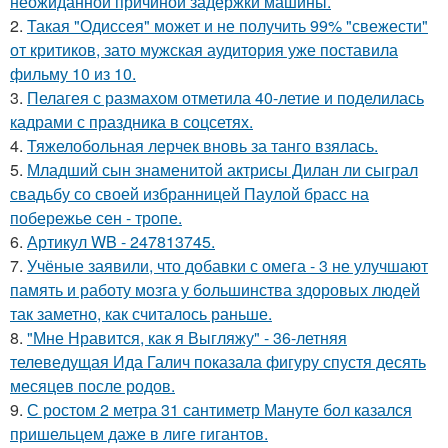
неожиданной причиной задержки машины.
2.
Такая "Одиссея" может и не получить 99% "свежести"
от критиков, зато мужская аудитория уже поставила
фильму 10 из 10.
3.
Пелагея с размахом отметила 40-летие и поделилась
кадрами с праздника в соцсетях.
4.
Тяжелобольная лерчек вновь за танго взялась.
5.
Младший сын знаменитой актрисы Дилан ли сыграл
свадьбу со своей избранницей Паулой брасс на
побережье сен - тропе.
6.
Артикул WB - 247813745.
7.
Учёные заявили, что добавки с омега - 3 не улучшают
память и работу мозга у большинства здоровых людей
так заметно, как считалось раньше.
8.
"Мне Нравится, как я Выгляжу" - 36-летняя
телеведущая Ида Галич показала фигуру спустя десять
месяцев после родов.
9.
С ростом 2 метра 31 сантиметр Мануте бол казался
пришельцем даже в лиге гигантов.