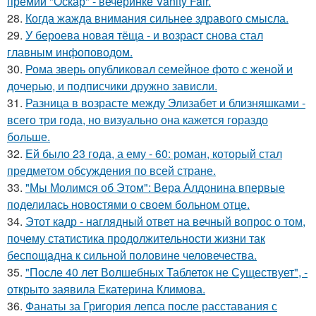
премии "Оскар" - вечеринке Vanity Fair.
28.
Когда жажда внимания сильнее здравого смысла.
29.
У бероева новая тёща - и возраст снова стал
главным инфоповодом.
30.
Рома зверь опубликовал семейное фото с женой и
дочерью, и подписчики дружно зависли.
31.
Разница в возрасте между Элизабет и близняшками -
всего три года, но визуально она кажется гораздо
больше.
32.
Ей было 23 года, а ему - 60: роман, который стал
предметом обсуждения по всей стране.
33.
"Мы Молимся об Этом": Вера Алдонина впервые
поделилась новостями о своем больном отце.
34.
Этот кадр - наглядный ответ на вечный вопрос о том,
почему статистика продолжительности жизни так
беспощадна к сильной половине человечества.
35.
"После 40 лет Волшебных Таблеток не Существует", -
открыто заявила Екатерина Климова.
36.
Фанаты за Григория лепса после расставания с