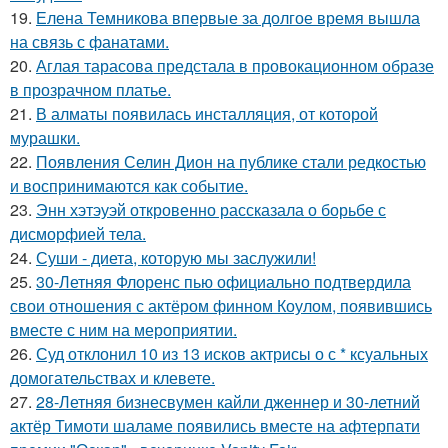
19.
Елена Темникова впервые за долгое время вышла
на связь с фанатами.
20.
Аглая тарасова предстала в провокационном образе
в прозрачном платье.
21.
В алматы появилась инсталляция, от которой
мурашки.
22.
Появления Селин Дион на публике стали редкостью
и воспринимаются как событие.
23.
Энн хэтэуэй откровенно рассказала о борьбе с
дисморфией тела.
24.
Суши - диета, которую мы заслужили!
25.
30-Летняя Флоренс пью официально подтвердила
свои отношения с актёром финном Коулом, появившись
вместе с ним на мероприятии.
26.
Суд отклонил 10 из 13 исков актрисы о с * ксуальных
домогательствах и клевете.
27.
28-Летняя бизнесвумен кайли дженнер и 30-летний
актёр Тимоти шаламе появились вместе на афтерпати