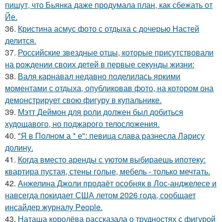
пишут, что Бьянка даже продумала план, как сбежать от
Йе.
36.
Кристина асмус фото с отдыха с дочерью Настей
делится.
37.
Российские звездные отцы, которые присутствовали
на рождении своих детей в первые секунды жизни:
38.
Валя карнавал недавно поделилась яркими
моментами с отдыха, опубликовав фото, на котором она
демонстрирует свою фигуру в купальнике.
39.
Мэтт Деймон для роли должен был добиться
худощавого, но поджарого телосложения.
40.
"Я в Полном а * е": певица слава разнесла Ларису
долину.
41.
Когда вместо аренды с уютом выбираешь ипотеку:
квартира пустая, стены голые, мебель - только мечтать.
42.
Анжелина Джоли продаёт особняк в Лос-анджелесе и
навсегда покидает США летом 2026 года, сообщает
инсайдер журналу People.
43.
Наташа королёва рассказала о трудностях с фигурой