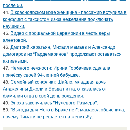
после 50.
44.
В красноярском крае женщина - пассажир вступила в
конфликт с таксистом из-за нежелания подключать
наушники.
45.
Видео с прощальной церемонии в честь веры
алентовой.
46.
Дмитрий харатьян, Михаил мамаев и Александр
домогаров из "Гардемаринов" продолжают оставаться
активными.
47.
Немного нежности: Ирина Горбачева сделала
причёску своей 94-летней бабушке.
48.
Семейный конфликт: Шайло, младшая дочь
Анджелины Джоли и Брэда питта, отказалась от
фамилии отца в свой день рождения.
49.
Эпоха закончилась "Нулевого Размера".
50.
"Выгоды для Него в Браке нет": мамаева объяснила,
почему Тимати не решается на женитьбу.