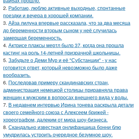
вайбах прошло.
2.
Работаю, люблю активные выходные, спонтанные
поездки и вечера в хорошей компании.
3.
Айза лилуна впервые рассказала, что за два месяца
до беременности вторым сыном у неё случилась
замершая беременность.
4.
Актрисе плаксы мертл было 37, когда она прошла
кастинг на роль 14-летней призрачной школьницы.
5.
Забудьте о Деми Мур и её "Субстанции" - у нас
готовится ответ, который невозможно было даже
вообразить.
6.
Последовав примеру скандинавских стран,
администрация немецкой столицы приравняла права
женщин к мужским в вопросах внешнего вида у воды.
7.
В недавнем интервью Ирина тонева раскрыла детали
своего семейного союза с Алексеем брижей -
хореографом, далеким от мира шоу-бизнеса.
8.
Скандально известная онлифанщица бонни блю
умудрилась устроить очередное безумное шоу.