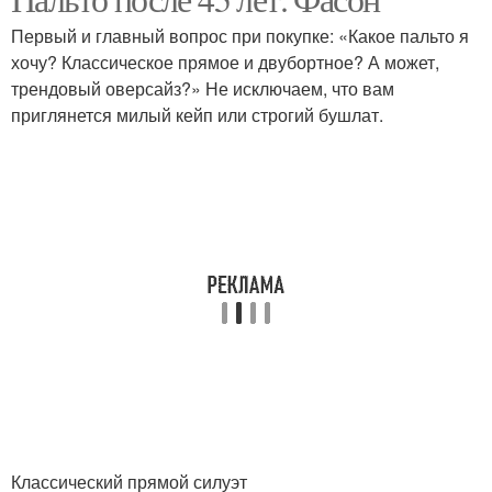
Модное пальто
женщин
Первый и главный вопрос при покупке: «Какое пальто я
хочу? Классическое прямое и двубортное? А может,
трендовый оверсайз?» Не исключаем, что вам
приглянется милый кейп или строгий бушлат.
Пальто для зрелых дам
Классический прямой силуэт