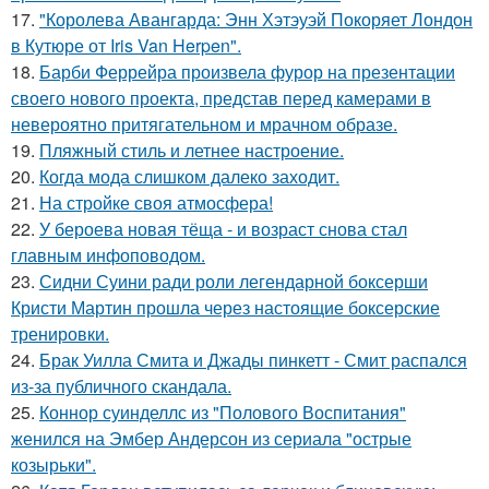
17.
"Королева Авангарда: Энн Хэтэуэй Покоряет Лондон
в Кутюре от Iris Van Herpen".
18.
Барби Феррейра произвела фурор на презентации
своего нового проекта, представ перед камерами в
невероятно притягательном и мрачном образе.
19.
Пляжный стиль и летнее настроение.
20.
Когда мода слишком далеко заходит.
21.
На стройке своя атмосфера!
22.
У бероева новая тёща - и возраст снова стал
главным инфоповодом.
23.
Сидни Суини ради роли легендарной боксерши
Кристи Мартин прошла через настоящие боксерские
тренировки.
24.
Брак Уилла Смита и Джады пинкетт - Смит распался
из-за публичного скандала.
25.
Коннор суинделлс из "Полового Воспитания"
женился на Эмбер Андерсон из сериала "острые
козырьки".