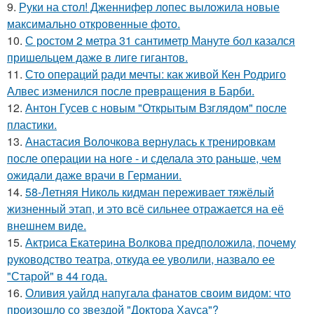
9.
Руки на стол! Дженнифер лопес выложила новые
максимально откровенные фото.
10.
С ростом 2 метра 31 сантиметр Мануте бол казался
пришельцем даже в лиге гигантов.
11.
Сто операций ради мечты: как живой Кен Родриго
Алвес изменился после превращения в Барби.
12.
Антон Гусев с новым "Открытым Взглядом" после
пластики.
13.
Анастасия Волочкова вернулась к тренировкам
после операции на ноге - и сделала это раньше, чем
ожидали даже врачи в Германии.
14.
58-Летняя Николь кидман переживает тяжёлый
жизненный этап, и это всё сильнее отражается на её
внешнем виде.
15.
Актриса Екатерина Волкова предположила, почему
руководство театра, откуда ее уволили, назвало ее
"Старой" в 44 года.
16.
Оливия уайлд напугала фанатов своим видом: что
произошло со звездой "Доктора Хауса"?