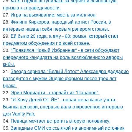
26.
Катя Гордон вступилась за лерчек и блиновскую:
призыв к справедливости.
27.
Игра на выживание: месть за миллион.
28.
Филипп Киркоров, народный артист России, в
интервью назвал себя первым рэпером страны.
29.
Ей было 23 года, а ему - 60: роман, который стал
предметом обсуждения по всей стране.
30.
"Появился Новый Избранник" - в сети обсуждают
очередного кандидата на роль возлюбленного авроры
кибы.
31.
Звезда сериала "Белый Лотос" Александра даддарио
разводится с мужем Эндрю формом после трёх лет
брака.
32.
Эрин Мориарти - старлайт из "Пацанов".
33.
"Я Хочу Детей ОТ ЙЕ" - новая жена канье уэста,
Бьянка цензори, впервые дала откровенное интервью
для Vanity Fair.
34.
Певица мечтает встретить вторую половинку.
35.
Западные СМИ со ссылкой на анонимный источник