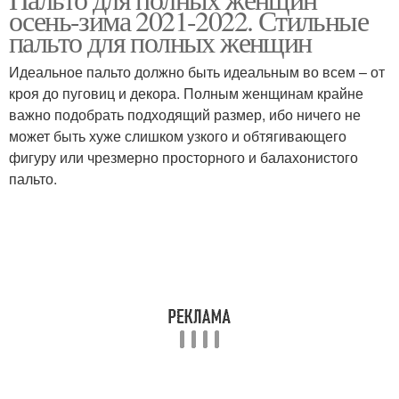
Женщины на весну
осень-зима 2021-2022. Стильные
девушек
пальто для полных женщин
Идеальное пальто должно быть идеальным во всем – от
Мода для полных
Женщины на осень-
кроя до пуговиц и декора. Полным женщинам крайне
женщин
зиму
важно подобрать подходящий размер, ибо ничего не
может быть хуже слишком узкого и обтягивающего
фигуру или чрезмерно просторного и балахонистого
пальто.
Жилеты для полных
Пальто для женщин
женщин
Демисезонные пальто
Осенний пальто
Пальто для зрелых
Модное пальто
женщин