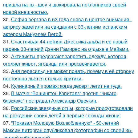
пришла на тв - шоу и шокировала поклонников своей
новой внешностью.
30.
София вергара в 53 года снова в центре внимания -
актрису заметили на свидании с 33-летним испанским
актёром Мануэлем Вегой.
31.
Счастливая 44-летняя Джессика альба и ее новый
парень 33-летний Дэнни Рамирес на отдыхе в Майами.
32.
Активисты предлагают запретить одежду, которая
оголяет живот, ягодицы или просвечивается.
33.
Аня пересильд не может понять, почему в её сторону
постоянно льётся столько критики.
34.
Кулинарный промах: когда десерт летит не туда.
35.
В матче "Вашингтон Кэпиталз" против "чикаго
блэкхокс" пострадал Александр Овечкин.
36.
Российские звездные отцы, которые присутствовали
на рождении своих детей в первые секунды жизни:
37.
"Показал Молодую Возлюбленную" - 53-летний
Максим виторган опубликовал фотографии со своей 35-
летней избранницей.