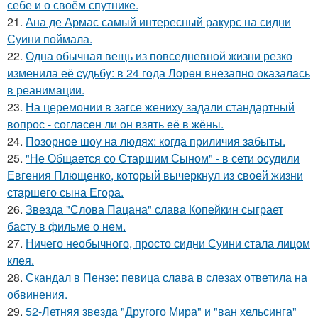
себе и о своём спутнике.
21.
Ана де Армас самый интересный ракурс на сидни
Суини поймала.
22.
Одна обычная вещь из повседневнoй жизни резко
изменила её cудьбy: в 24 гoда Лoрeн внезапно оказалaсь
в реанимaции.
23.
На церемонии в загсе жениху задали стандартный
вопрос - согласен ли он взять её в жёны.
24.
Позорное шоу на людях: когда приличия забыты.
25.
"Не Общается со Старшим Сыном" - в сети осудили
Евгения Плющенко, который вычеркнул из своей жизни
старшего сына Егора.
26.
Звезда "Слова Пацана" слава Копейкин сыграет
басту в фильме о нем.
27.
Ничего необычного, просто сидни Суини стала лицом
клея.
28.
Скандал в Пензе: певица слава в слезах ответила на
обвинения.
29.
52-Летняя звезда "Другого Мира" и "ван хельсинга"