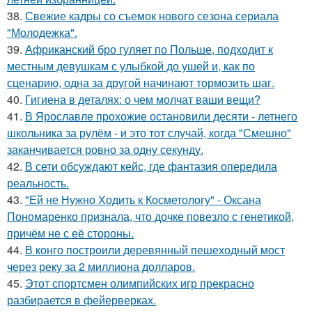
38.
Свежие кадры со съемок нового сезона сериала
"Молодежка".
39.
Африканский бро гуляет по Польше, подходит к
местным девушкам с улыбкой до ушей и, как по
сценарию, одна за другой начинают тормозить шаг.
40.
Гигиена в деталях: о чем молчат ваши вещи?
41.
В Ярославле прохожие остановили десяти - летнего
школьника за рулём - и это тот случай, когда "Смешно"
заканчивается ровно за одну секунду.
42.
В сети обсуждают кейс, где фантазия опередила
реальность.
43.
"Ей не Нужно Ходить к Косметологу" - Оксана
Пономаренко признала, что дочке повезло с генетикой,
причём не с её стороны.
44.
В конго построили деревянный пешеходный мост
через реку за 2 миллиона долларов.
45.
Этот спортсмен олимпийских игр прекрасно
разбирается в фейерверках.