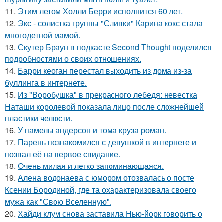
11.
Этим летом Холли Берри исполнится 60 лет.
12.
Экс - солистка группы "Сливки" Карина кокс стала
многодетной мамой.
13.
Скутер Браун в подкасте Second Thought поделился
подробностями о своих отношениях.
14.
Барри кеоган перестал выходить из дома из-за
буллинга в интернете.
15.
Из "Воробушка" в прекрасного лебедя: невестка
Наташи королевой показала лицо после сложнейшей
пластики челюсти.
16.
У памелы андерсон и тома круза роман.
17.
Парень познакомился с девушкой в интернете и
позвал её на первое свидание.
18.
Очень милая и легко запоминающаяся.
19.
Алена водонаева с юмором отозвалась о посте
Ксении Бородиной, где та охарактеризовала своего
мужа как "Свою Вселенную".
20.
Хайди клум снова заставила Нью-йорк говорить о