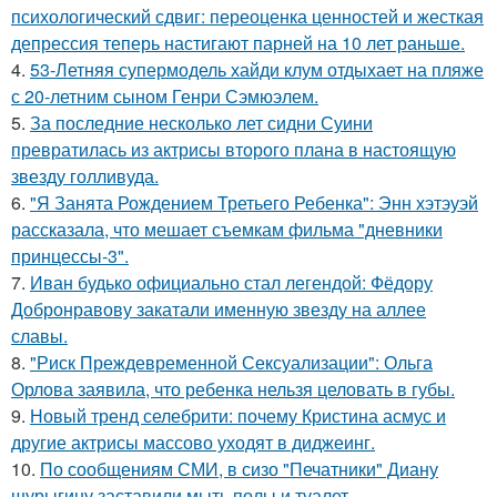
психологический сдвиг: переоценка ценностей и жесткая
депрессия теперь настигают парней на 10 лет раньше.
4.
53-Летняя супермодель хайди клум отдыхает на пляже
с 20-летним сыном Генри Сэмюэлем.
5.
За последние несколько лет сидни Суини
превратилась из актрисы второго плана в настоящую
звезду голливуда.
6.
"Я Занята Рождением Третьего Ребенка": Энн хэтэуэй
рассказала, что мешает съемкам фильма "дневники
принцессы-3".
7.
Иван будько официально стал легендой: Фёдору
Добронравову закатали именную звезду на аллее
славы.
8.
"Риск Преждевременной Сексуализации": Ольга
Орлова заявила, что ребенка нельзя целовать в губы.
9.
Новый тренд селебрити: почему Кристина асмус и
другие актрисы массово уходят в диджеинг.
10.
По сообщениям СМИ, в сизо "Печатники" Диану
шурыгину заставили мыть полы и туалет.