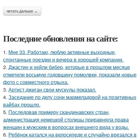
читать дальше →
Последние обновления на сайте:
1.
Мне 33. Работаю, люблю активные выходные,
спонтанные поездки и вечера в хорошей компании.
2.
Джастин и хейли бибер, которые в прошлом месяце
отметили восьмую годовщину помолвки, показали новые
фото с совместного отдыха.
3.
Артист джиган свои мускулы показал.
4.
Заседание по делу сони мармеладовой на позитивных
вайбах прошло.
5.
Последовав примеру скандинавских стран,
администрация немецкой столицы приравняла права
женщин к мужским в вопросах внешнего вида у воды.
6.
Ребёнок катался на велосипеде и случайно врезался в