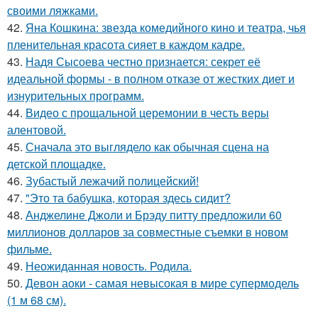
своими ляжками.
42.
Яна Кошкина: звезда комедийного кино и театра, чья
пленительная красота сияет в каждом кадре.
43.
Надя Сысоева честно признается: секрет её
идеальной формы - в полном отказе от жестких диет и
изнурительных программ.
44.
Видео с прощальной церемонии в честь веры
алентовой.
45.
Сначала это выглядело как обычная сцена на
детской площадке.
46.
Зубастый лежачий полицейский!
47.
"Это та бабушка, которая здесь сидит?
48.
Анджелине Джоли и Брэду питту предложили 60
миллионов долларов за совместные съемки в новом
фильме.
49.
Неожиданная новость. Родила.
50.
Девон аоки - самая невысокая в мире супермодель
(1 м 68 см).