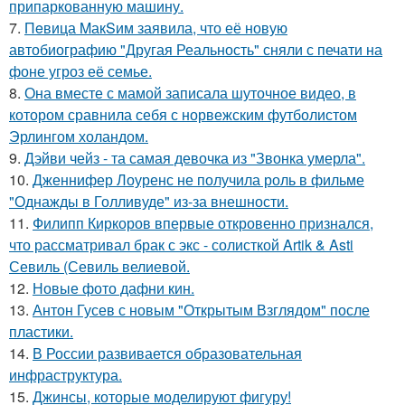
припаркованную машину.
7.
Пeвица MакSим заявила, что её новую
автобиографию "Другая Реальность" сняли с печати на
фоне угроз её семье.
8.
Она вместе с мамой записала шуточное видео, в
котором сравнила себя с норвежским футболистом
Эрлингом холандом.
9.
Дэйви чейз - та самая девочка из "Звонка умерла".
10.
Дженнифер Лоуренс не получила роль в фильме
"Однажды в Голливуде" из-за внешности.
11.
Филипп Киркоров впервые откровенно признался,
что рассматривал брак с экс - солисткой Artik & Asti
Севиль (Севиль велиевой.
12.
Новые фото дафни кин.
13.
Антон Гусев с новым "Открытым Взглядом" после
пластики.
14.
В России развивается образовательная
инфраструктура.
15.
Джинсы, которые моделируют фигуру!