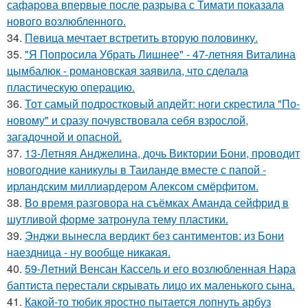
сафарова впервые после разрыва с Тимати показала
нового возлюбленного.
34.
Певица мечтает встретить вторую половинку.
35.
"Я Попросила Убрать Лишнее" - 47-летняя Виталина
цымбалюк - романовская заявила, что сделала
пластическую операцию.
36.
Тот самый подростковый апдейт: ноги скрестила "По-
новому" и сразу почувствовала себя взрослой,
загадочной и опасной.
37.
13-Летняя Анджелина, дочь Виктории Бони, проводит
новогодние каникулы в Таиланде вместе с папой -
ирландским миллиардером Алексом смёрфитом.
38.
Во время разговора на съёмках Аманда сейфрид в
шутливой форме затронула тему пластики.
39.
Энджи вынесла вердикт без сантиментов: из Бони
наездница - ну вообще никакая.
40.
59-Летний Венсан Кассель и его возлюбленная Нара
баптиста перестали скрывать лицо их маленького сына.
41.
Какой-то тюбик яростно пытается лопнуть арбуз