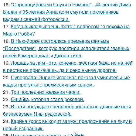
16.
"Спровоцировали Слухи о Романе" - 44-летний Дима
Билан и 35-летняя Анна асти смутили поклонников
кадрами свежей фотосессии.
17.
Когда выкладываешь фото с вопросом "я похожа на
Марго Робби?
18.
В Нью-йорке состоялась премьера фильма
"Последствия", которую посетили исполнители главных
ролей Кэмерон диас и Джона хилл.
19.
Лошадь за лям - это, конечно, жесткая база, но на ней
в рестик не прискачешь, да и сено нынче дорогое.
20.
Суперпапа: Энрике иглесиас показал умилительные
кадры прогулки с трехмесячным сыном.
21.
Три последних желания чарли.
22.
Ошибка, которая стала роковой.
23.
В сети обсуждают непропорционально длинные ноги
бизнесвумен Яны рудковской.
24.
Карина кросс выходит замуж: предложение на льду и
новый избранник.
25.
Что следует сохранять в ТАЙНЕ.