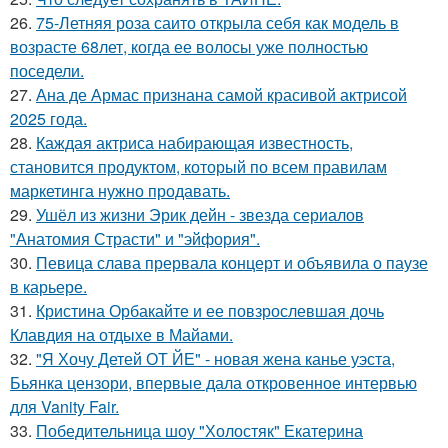
26.
75-Летняя роза саито открыла себя как модель в
возрасте 68лет, когда ее волосы уже полностью
поседели.
27.
Ана де Армас признана самой красивой актрисой
2025 года.
28.
Каждая актриса набирающая известность,
становится продуктом, который по всем правилам
маркетинга нужно продавать.
29.
Ушёл из жизни Эрик дейн - звезда сериалов
"Анатомия Страсти" и "эйфория".
30.
Певица слава прервала концерт и объявила о паузе
в карьере.
31.
Кристина Орбакайте и ее повзрослевшая дочь
Клавдия на отдыхе в Майами.
32.
"Я Хочу Детей ОТ ЙЕ" - новая жена канье уэста,
Бьянка цензори, впервые дала откровенное интервью
для Vanity Fair.
33.
Победительница шоу "Холостяк" Екатерина