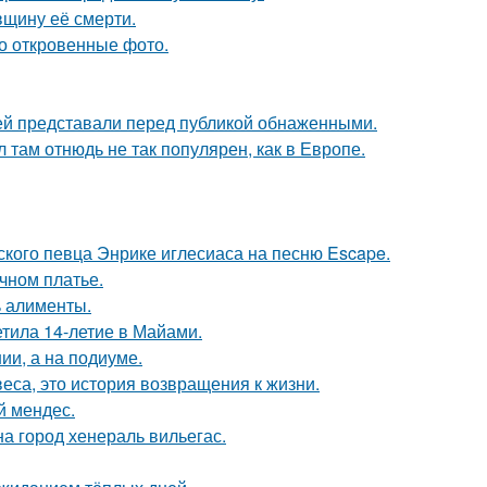
вщину её смерти.
о откровенные фото.
ей представали перед публикой обнаженными.
л там отнюдь не так популярен, как в Европе.
ского певца Энрике иглесиаса на песню Escape.
чном платье.
ь алименты.
етила 14-летие в Майами.
ии, а на подиуме.
веса, это история возвращения к жизни.
й мендес.
а город хенераль вильегас.