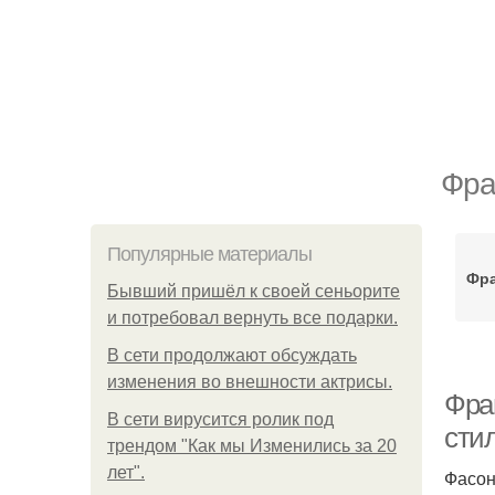
Фра
Популярные материалы
Фра
Бывший пришёл к своей сеньорите
и потребовал вернуть все подарки.
В сети продолжают обсуждать
изменения во внешности актрисы.
Фра
В сети вирусится ролик под
сти
трендом "Как мы Изменились за 20
лет".
Фасон