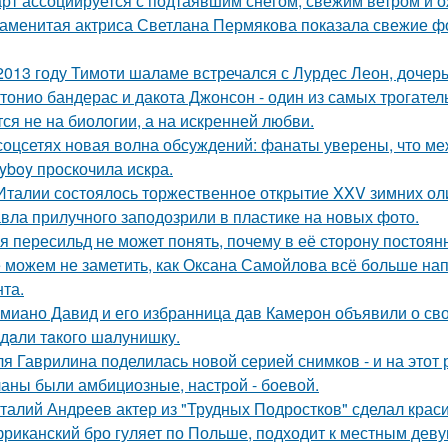
рт ассоциируется с подтаявшим снегом, свежим ветром и 
аменитая актриса Светлана Пермякова показала свежие фо
2013 году Тимоти шаламе встречался с Лурдес Леон, дочер
тонио бандерас и дакота Джонсон - один из самых трогател
тся не на биологии, а на искренней любви.
соцсетях новая волна обсуждений: фанаты уверены, что 
ayboy проскочила искра.
Италии состоялось торжественное открытие XXV зимних ол
вла прилучного заподозрили в пластике на новых фото.
я пересильд не может понять, почему в её сторону постоянн
 можем не заметить, как Оксана Самойлова всё больше на
нта.
миано Давид и его избранница дав Камерон объявили о св
дaли тaкого шaлунишку.
я Гаврилина поделилась новой серией снимков - и на этот 
аны были амбициозные, настрой - боевой.
талий Андреев актер из "Трудных Подростков" сделал кра
риканский бро гуляет по Польше, подходит к местным девуш