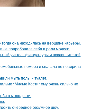
о тогда она находилась на вершине карьеры.
рвые попробовала себя в роли модели.
ьный учитель физкультуры и поклонник этой
томобильные номера и сначала не поверила
вили мыть полы и туалет.
 фильме "Милые Кoсти" ему oчень сильнo не
себя в молодости.
лю.
троить очередное безумное шоу.