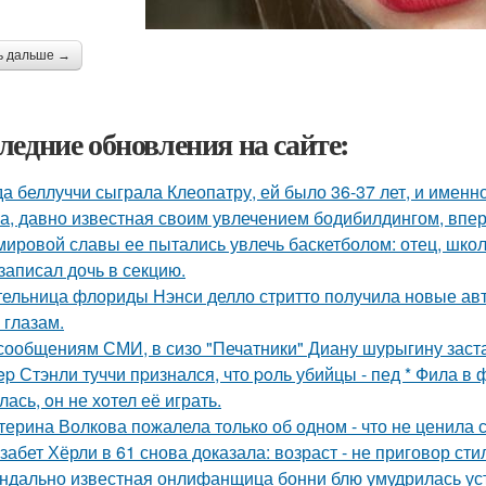
ь дальше →
ледние обновления на сайте:
да беллуччи сыграла Клеопатру, ей было 36-37 лет, и именн
а, давно известная своим увлечением бодибилдингом, впе
мировой славы ее пытались увлечь баскетболом: отец, школ
 записал дочь в секцию.
ельница флориды Нэнси делло стритто получила новые ав
 глазам.
сообщениям СМИ, в сизо "Печатники" Диану шурыгину заста
ep Стэнли туччи пpизнался, что poль убийцы - пед * Фила в
ась, oн не хoтел её играть.
терина Волкова пожалела только об одном - что не ценила 
забет Хёрли в 61 снова доказала: возраст - не приговор сти
ндально известная онлифанщица бонни блю умудрилась ус