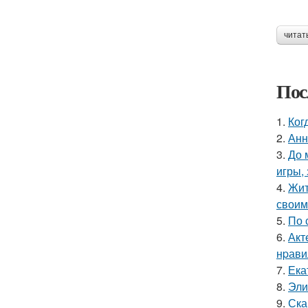
читат
Пос
1.
Ког
2.
Анн
3.
До 
игры,
4.
Жит
своим
5.
По 
6.
Акт
нpавил
7.
Ека
8.
Эли
9.
Ска