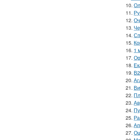
10.
Ол
11.
Ру
12.
Оч
13.
Че
14.
Сп
15.
Ко
16.
1 
17.
Ор
18.
Ек
19.
В2
20.
Аг
21.
Ви
22.
Пл
23.
Ав
24.
Пу
25.
Ра
26.
Ап
27.
Ош