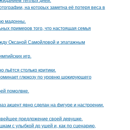
ожиданием тёплых дней.
тографии, на которых заметна её потеря веса в
ью мадонны.
ьных примеров того, что настоящая семья
между Оксаной Самойловой и эпатажным
импийских игр.
о льётся столько критики.
поминает глюкозу по уровню шокирующего
оей помолвке.
раз акцент явно сделан на фигуре и настроении.
сивейшее предложение своей девушке.
кам с улыбкой до ушей и, как по сценарию,