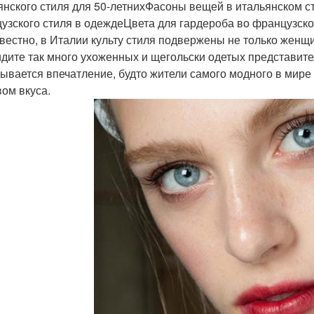
янского стиля для 50-летнихФасоны вещей в итальянском 
узского стиля в одеждеЦвета для гардероба во французско
звестно, в Италии культу стиля подвержены не только женщ
идите так много ухоженных и щегольски одетых представите
ывается впечатление, будто жители самого модного в мире
вом вкуса.