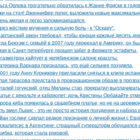
ьга Орлова трогательно обратилась к Жанне Фриске в годо
ки на стол! Дженнифер лопес выложила новые максимальн
ень милая и легко запоминающаяся.
рез жёсткие мучения и сильную боль - к "Оскару".
артанский закон требовал, чтобы юноши каждые десять дн
гда Бекхэм с семьёй в 2007 году переехал в Америку, он бы
мая в Санкт-петербурге прошел забег в формате эстафеты.
газмотрон хайпует в челябинском салоне красоты.
атерина Варнава призналась, что ещё сильнее похудела.
001 году Анну Курникову пригласили сняться в клипе испан
лая тарасова предстала в провокационном образе в прозра
талий гогунский, отец Миланы стар, прекратил выплачиват
атье с декольте и кабриолет: дочь Кристины Орбакайте отм
рора киба появилась в свадебном платье, но не на церемон
ть эмел Льюис - это не просто история похудения и набора 
йан гослинг сделал редкое признание о личной жизни с Ево
окалипсис в Аргентине: страшный супершторм обрушился н
ибка, которая стала роковой.