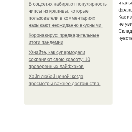
италь
В соцсетях набирают популярность
франц
чипсы из крапивы, которые
Как и
пользователи в комментариях
не ув
называют неожиданно вкусными.
Склад
Коронавирус: предварительные
чувст
итоги пандемии
Узнайте, как супермодели
сохраняют свою красоту: 10
проверенных лайфхаков
Хайп любой ценой: когда
просмотры важнее достоинства.