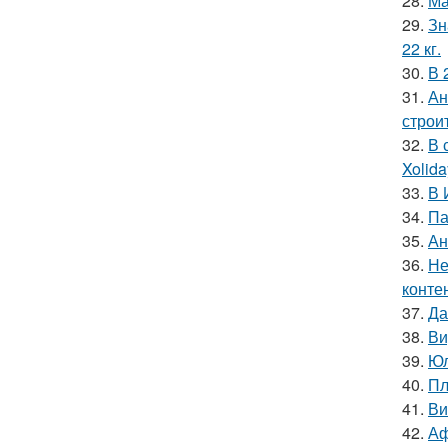
28.
Ма
29.
Зн
22 кг.
30.
В 
31.
Ан
строи
32.
В 
Xolid
33.
В 
34.
Па
35.
Ан
36.
Не
конте
37.
Да
38.
Ви
39.
Юл
40.
Пл
41.
Ви
42.
Аф