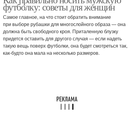
Футболка на женщине
футболку: советы для женщин
случаи
Самое главное, на что стоит обратить внимание
при выборе рубашки для многослойного образа — она
Футболка для
должна быть свободного кроя. Приталенную блузку
Мужские футболки
женственного вида
придется оставить для другого случая — если надеть
такую вещь поверх футболки, она будет смотреться так,
как-будто она мала на несколько размеров.
Футболка для
стильного вида