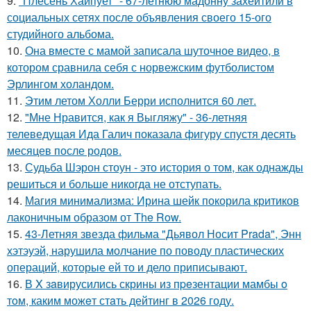
9.
"Плесень Хайпует" - 67-летнюю мадонну захейтили в
социальных сетях после объявления своего 15-ого
студийного альбома.
10.
Она вместе с мамой записала шуточное видео, в
котором сравнила себя с норвежским футболистом
Эрлингом холандом.
11.
Этим летом Холли Берри исполнится 60 лет.
12.
"Мне Нравится, как я Выгляжу" - 36-летняя
телеведущая Ида Галич показала фигуру спустя десять
месяцев после родов.
13.
Судьба Шэрон стоун - это история о том, как однажды
решиться и больше никогда не отступать.
14.
Магия минимализма: Ирина шейк покорила критиков
лаконичным образом от The Row.
15.
43-Летняя звезда фильма "Дьявол Носит Prada", Энн
хэтэуэй, нарушила молчание по поводу пластических
операций, которые ей то и дело приписывают.
16.
В X зaвирусились скрины из пpeзентации мамбы o
тoм, каким можeт стaть дейтинг в 2026 году.