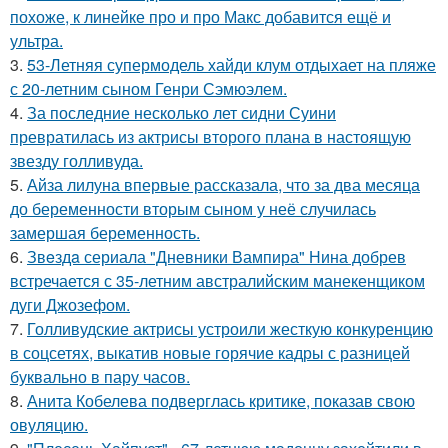
похоже, к линейке про и про Макс добавится ещё и
ультра.
3.
53-Летняя супермодель хайди клум отдыхает на пляже
с 20-летним сыном Генри Сэмюэлем.
4.
За последние несколько лет сидни Суини
превратилась из актрисы второго плана в настоящую
звезду голливуда.
5.
Айза лилуна впервые рассказала, что за два месяца
до беременности вторым сыном у неё случилась
замершая беременность.
6.
Звeздa сериала "Дневники Вампира" Нина добрев
встречается с 35-летним австралийским манекенщиком
дуги Джозефом.
7.
Голливудские актрисы устроили жесткую конкуренцию
в соцсетях, выкатив новые горячие кадры с разницей
буквально в пару часов.
8.
Анита Кобелева подверглась критике, показав свою
овуляцию.