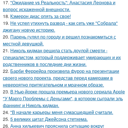
17.
"Ожидание vs Реальность": Анастасия Леонова и
вопрос искаженной внешности.
18.
Кэмерон диас опять за свое!
19.
Не успел утихнуть развод - как сеть уже "Собрала"
джигану новую историю.
20.
Парень гулял по городу и решил познакомиться с
местной девушкой.
21.
Николь кидман решила стать доулой смерти -
специалистом, который поддерживает умирающих и их
родственников в последние дни жизни.
22.
Барби Феррейра произвела фурор на презентации
своего нового проекта, представ перед камерами в
невероятно притягательном и мрачном образе.
23.
В Нью-йорке прошла премьера нового сериала Apple
"У Марго Проблемы с Деньгами", в котором сыграли эль
фаннинг и Николь кидман.
24.
"В начале карьеры меня сумасшедшей считали.
25.
5 великих цитат Джейсoна стетхема.
26.
Анна хилькевич прояснила ситуацию вокруг