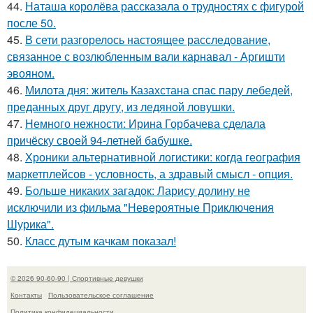
44.
Наташа королёва рассказала о трудностях с фигурой
после 50.
45.
В сети разгорелось настоящее расследование,
связанное с возлюбленным вали карнавал - Аргишти
эвояном.
46.
Милота дня: житель Казахстана спас пару лебедей,
преданных друг другу, из ледяной ловушки.
47.
Немного нежности: Ирина Горбачева сделала
причёску своей 94-летней бабушке.
48.
Хроники альтернативной логистики: когда география
маркетплейсов - условность, а здравый смысл - опция.
49.
Больше никаких загадок: Ларису долину не
исключили из фильма "Невероятные Приключения
Шурика".
50.
Класс дутым качкам показал!
© 2026 90-60-90 | Спортивные девушки
Контакты
Пользовательское соглашение
Политика конфидециальности