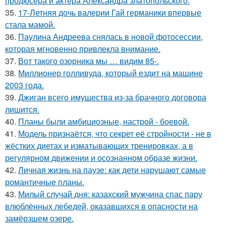
продюсера и актёра Александра златопольского.
35.
17-Летняя дочь валерии Гай германики впервые
стала мамой.
36.
Паулина Андреева снялась в новой фотосессии,
которая мгновенно привлекла внимание.
37.
Вот такого озорника мы … видим 85-.
38.
Миллионер голливуда, который ездит на машине
2003 года.
39.
Джиган всего имущества из-за брачного договора
лишится.
40.
Планы были амбициозные, настрой - боевой.
41.
Модель признаётся, что секрет её стройности - не в
жёстких диетах и изматывающих тренировках, а в
регулярном движении и осознанном образе жизни.
42.
Личная жизнь на паузе: как дети нарушают самые
романтичные планы.
43.
Милый случай дня: казахский мужчина спас пару
влюблённых лебедей, оказавшихся в опасности на
замёрзшем озере.