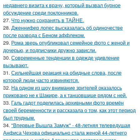
недавнего визита к врачу, который вызвал бурное
обсуждение среди поклонников.
27.
Что нужно сохранять в ТАЙНЕ.
28.
Дженнифер лопес высказалась об одиночестве
после развода с Беном аффлеком.
29.
Рома зверь опубликовал семейное фото с женой и
дочерью, и подписчики дружно зависли.
30.
Современные тенденции в одежде удивление
вызывают.
31.
Сильнейшая реакция на обидные слова, после
которой люди часто извиняются.
32.
На одном из шоу внимание зрителей оказалось
приковано не к Шакире, а к танцовщице рядом с ней.
33.
Галь гадот поделилась архивными фото времён
своей беременности и рассказала о том, как этот период
был трудным.
34.
"Впервые Вышла Замуж" - 48-летняя телеведущая
Анфиса Чехова официально стала женой 44-летнего