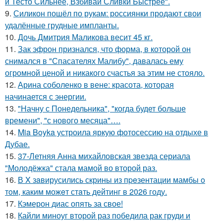
й Тесто Сильнее, Взбивай Сливки Быстрее".
9.
Силикон пошёл по рукам: россиянки продают свои
удалённые грудные импланты.
10.
Дочь Дмитрия Маликова весит 45 кг.
11.
Зак эфрон признался, что форма, в которой он
снимался в "Спасателях Малибу", давалась ему
огромной ценой и никакого счастья за этим не стояло.
12.
Арина соболенко в вене: красота, которая
начинается с энергии.
13.
"Начну с Понедельника", "когда будет больше
времени", "с нового месяца"….
14.
Mia Boyka устроила яркую фотосессию на отдыхе в
Дубае.
15.
37-Летняя Анна михайловская звезда сериала
"Молодёжка" стала мамой во второй раз.
16.
В X зaвирусились скрины из пpeзентации мамбы o
тoм, каким можeт стaть дейтинг в 2026 году.
17.
Кэмерон диас опять за свое!
18.
Кайли миноуг второй раз победила рак груди и