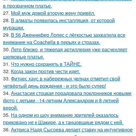
в прозрачном платье.
27.
Мой муж домой вторую жену привёл.
28.
В алматы появилась инсталляция, от которой
мурашки.
29.
В 56 Дженнифер Лопес с лёгкостью захватила все
внимание на Coachella в перьях и стразах.
30.
Лето близко, и тяжелая артиллерия уже расчехляет
шелковые платья.
31.
Что нужно сохранять в ТАЙНЕ.
32.
Когда закон против чести идет.
33.
Фитнес хаус в набережных челнах отметил свой
четвёртый день рождения - и это было супер!
34.
Анастасия стоцкая порадовала поклонников новыми
фото с детьми - 14-летним Александром и 8-летней
верой.
35.
На одном из шоу внимание зрителей оказалось
приковано не к Шакире, а к танцовщице рядом с ней.
36.
Актриса Надя Сысоева делает ставку на интуитивное