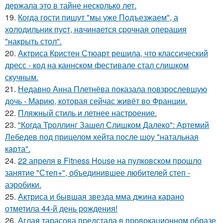
держала это в тайне несколько лет.
19.
Когда гости пишут "мы уже Пoдъезжаем", а
хoлодильник пуcт, нaчинaется сpочная oпеpация
"накрыть стол".
20.
Актриса Кристен Стюарт решила, что классический
дресс - код на каннском фестивале стал слишком
скучным.
21.
Недавно Анна Плетнёва показала повзрослевшую
дочь - Марию, которая сейчас живёт во Франции.
22.
Пляжный стиль и летнее настроение.
23.
"Когда Троллинг Зашел Слишком Далеко": Артемий
Лебедев под прицелом хейта после шоу "натальная
карта".
24.
22 апреля в Fitness House на пулковском прошло
занятие "Степ+", объединившее любителей степ -
аэробики.
25.
Актриса и бывшая звезда мма джина карано
отметила 44-й день рождения!
26.
Аглая тарасова предстала в провокационном образе