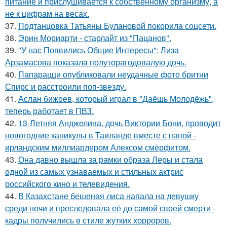
питание и прислушивается к собственному организму, а
не к цифрам на весах.
37.
Подтанцовка Татьяны Булановой покорила соцсети.
38.
Эрин Мориарти - старлайт из "Пацанов".
39.
"У нас Появились Общие Интересы": Лиза
Арзамасова показала полуторагодовалую дочь.
40.
Папарацци опубликовали неудачные фото бритни
Спирс и расстроили поп-звезду.
41.
Аслан бижоев, который играл в "Даёшь Молодёжь",
теперь работает в ПВЗ.
42.
13-Летняя Анджелина, дочь Виктории Бони, проводит
новогодние каникулы в Таиланде вместе с папой -
ирландским миллиардером Алексом смёрфитом.
43.
Она давно вышла за рамки образа Леры и стала
одной из самых узнаваемых и стильных актрис
российского кино и телевидения.
44.
В Казахстане бешеная лиса напала на девушку
среди ночи и преследовала её до самой своей смерти -
кадры получились в стиле жутких хорроров.