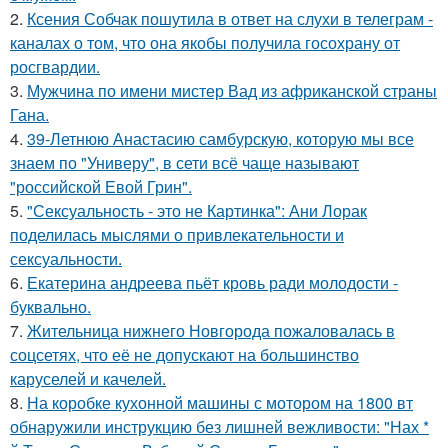
2.
Ксения Собчак пошутила в ответ на слухи в телеграм -
каналах о том, что она якобы получила госохрану от
росгвардии.
3.
Мужчина по имени мистер Вад из африканской страны
Гана.
4.
39-Летнюю Анастасию самбурскую, которую мы все
знаем по "Универу", в сети всё чаще называют
"российской Евой Грин".
5.
"Сексуальность - это не Картинка": Ани Лорак
поделилась мыслями о привлекательности и
сексуальности.
6.
Екатерина андреева пьёт кровь ради молодости -
буквально.
7.
Жительница нижнего Новгорода пожаловалась в
соцсетях, что её не допускают на большинство
каруселей и качелей.
8.
На коробке кухонной машины с мотором на 1800 вт
обнаружили инструкцию без лишней вежливости: "Нах *