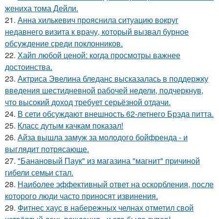
жениха тома Дейли.
21.
Анна хилькевич прояснила ситуацию вокруг
недавнего визита к врачу, который вызвал бурное
обсуждение среди поклонников.
22.
Хайп любой ценой: когда просмотры важнее
достоинства.
23.
Актриса Эвелина бледанс высказалась в поддержку
введения шестидневной рабочей недели, подчеркнув,
что высокий доход требует серьёзной отдачи.
24.
В сети обсуждают внешность 62-летнего Брэда питта.
25.
Класс дутым качкам показал!
26.
Айза вышла замуж за молодого бойфренда - и
выглядит потрясающе.
27.
"Банановый Паук" из магазина "магнит" причиной
гибели семьи стал.
28.
Наиболее эффективный ответ на оскорбления, после
которого люди часто приносят извинения.
29.
Фитнес хаус в набережных челнах отметил свой