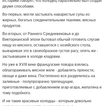
Историки говорят, что холодец параллельно был создан
двумя способами.
Во-первых, могли застывать наваристые супы из
жирных, богатых соединительными тканями, мясных
продуктов.
Во-вторых, от Раннего Средневековья и до
Викторианской эпохи бытовал обычай готовить слугам
пищу из мясного, оставшегося с хозяйского стола,
вываривая это в своеобразное густое рагу, опять же -
застывавшее в холоде кладовки.
Но уже в XVIII веке французские повара взялись
облагораживать мясное желе - добавлять пряности,
овощи и даже вина. Постепенно все разделилось на
заливные - полупрозрачно трепещущие,
приготовляемые с добавлением агар-агара, желатина и
тому подобного.
И не такие красивые холодцы - которым довольно