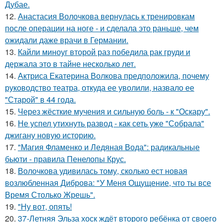
Дубае.
12.
Анастасия Волочкова вернулась к тренировкам
после операции на ноге - и сделала это раньше, чем
ожидали даже врачи в Германии.
13.
Кайли миноуг второй раз победила рак груди и
держала это в тайне несколько лет.
14.
Актриса Екатерина Волкова предположила, почему
руководство театра, откуда ее уволили, назвало ее
"Старой" в 44 года.
15.
Через жёсткие мучения и сильную боль - к "Оскару".
16.
Не успел утихнуть развод - как сеть уже "Собрала"
джигану новую историю.
17.
"Магия Фламенко и Ледяная Вода": радикальные
бьюти - правила Пенелопы Крус.
18.
Волочкова удивилась тому, сколько ест новая
возлюбленная Диброва: "У Меня Ощущение, что ты все
Время Столько Жрешь".
19.
"Ну вот, опять!
20.
37-Летняя Эльза хоск ждёт второго ребёнка от своего