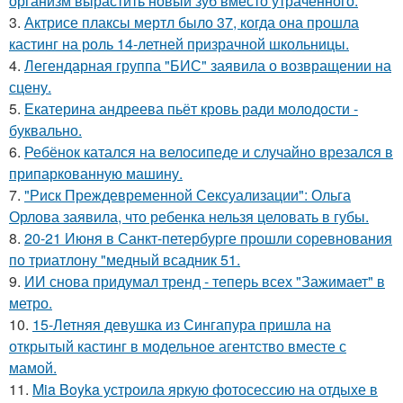
организм вырастить новый зуб вместо утраченного.
3.
Актрисе плаксы мертл было 37, когда она прошла
кастинг на роль 14-летней призрачной школьницы.
4.
Легендарная группа "БИС" заявила о возвращении на
сцену.
5.
Екатерина андреева пьёт кровь ради молодости -
буквально.
6.
Ребёнок катался на велосипеде и случайно врезался в
припаркованную машину.
7.
"Риск Преждевременной Сексуализации": Ольга
Орлова заявила, что ребенка нельзя целовать в губы.
8.
20-21 Июня в Санкт-петербурге прошли соревнования
по триатлону "медный всадник 51.
9.
ИИ снова придумал тренд - теперь всех "Зажимает" в
метро.
10.
15-Летняя девушка из Сингапура пришла на
открытый кастинг в модельное агентство вместе с
мамой.
11.
Mia Boyka устроила яркую фотосессию на отдыхе в