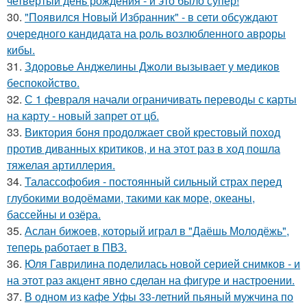
четвёртый день рождения - и это было супер!
30.
"Появился Новый Избранник" - в сети обсуждают
очередного кандидата на роль возлюбленного авроры
кибы.
31.
Здоровье Анджелины Джоли вызывает у медиков
беспокойство.
32.
С 1 февраля начали ограничивать переводы с карты
на карту - новый запрет от цб.
33.
Виктория боня продолжает свой крестовый поход
против диванных критиков, и на этот раз в ход пошла
тяжелая артиллерия.
34.
Талассофобия - постоянный сильный страх перед
глубокими водоёмами, такими как море, океаны,
бассейны и озёра.
35.
Аслан бижоев, который играл в "Даёшь Молодёжь",
теперь работает в ПВЗ.
36.
Юля Гаврилина поделилась новой серией снимков - и
на этот раз акцент явно сделан на фигуре и настроении.
37.
В одном из кафе Уфы 33-летний пьяный мужчина по