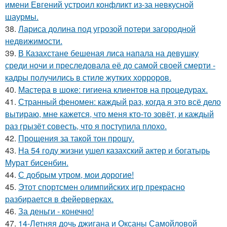
имени Евгений устроил конфликт из-за невкусной
шаурмы.
38.
Лариса долина под угрозой потери загородной
недвижимости.
39.
В Казахстане бешеная лиса напала на девушку
среди ночи и преследовала её до самой своей смерти -
кадры получились в стиле жутких хорроров.
40.
Мастера в шоке: гигиена клиентов на процедурах.
41.
Странный феномен: каждый раз, когда я это всё дело
вытираю, мне кажется, что меня кто-то зовёт, и каждый
раз грызёт совесть, что я поступила плохо.
42.
Прощения за такой тон прошу.
43.
На 54 году жизни ушел казахский актер и богатырь
Мурат бисенбин.
44.
С добрым утром, мои дорогие!
45.
Этот спортсмен олимпийских игр прекрасно
разбирается в фейерверках.
46.
За деньги - конечно!
47.
14-Летняя дочь джигана и Оксаны Самойловой