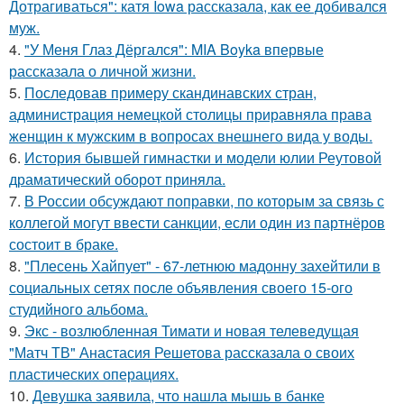
Дотрагиваться": катя Iowa рассказала, как ее добивался
муж.
4.
"У Меня Глаз Дёргался": MIA Boyka впервые
рассказала о личной жизни.
5.
Последовав примеру скандинавских стран,
администрация немецкой столицы приравняла права
женщин к мужским в вопросах внешнего вида у воды.
6.
История бывшей гимнастки и модели юлии Реутовой
драматический оборот приняла.
7.
В России обсуждают поправки, по которым за связь с
коллегой могут ввести санкции, если один из партнёров
состоит в браке.
8.
"Плесень Хайпует" - 67-летнюю мадонну захейтили в
социальных сетях после объявления своего 15-ого
студийного альбома.
9.
Экс - возлюбленная Тимати и новая телеведущая
"Матч ТВ" Анастасия Решетова рассказала о своих
пластических операциях.
10.
Девушка заявила, что нашла мышь в банке