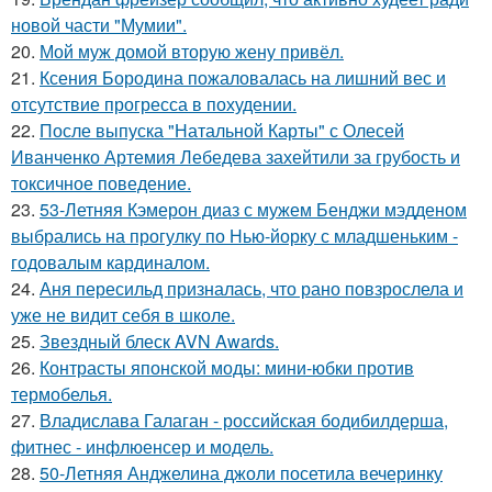
новой части "Мумии".
20.
Мой муж домой вторую жену привёл.
21.
Ксения Бородина пожаловалась на лишний вес и
отсутствие прогресса в похудении.
22.
После выпуска "Натальной Карты" с Олесей
Иванченко Артемия Лебедева захейтили за грубость и
токсичное поведение.
23.
53-Летняя Кэмерон диаз с мужем Бенджи мэдденом
выбрались на прогулку по Нью-йорку с младшеньким -
годовалым кардиналом.
24.
Аня пересильд призналась, что рано повзрослела и
уже не видит себя в школе.
25.
Звездный блеск AVN Awards.
26.
Контрасты японской моды: мини-юбки против
термобелья.
27.
Владислава Галаган - российская бодибилдерша,
фитнес - инфлюенсер и модель.
28.
50-Летняя Анджелина джоли посетила вечеринку