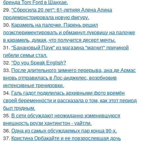
бренда Tom Ford в Шанхае.
29.
"Сбросила 20 лет": 61-летняя Алена Апина
продемонстрировала новую фигуру.
30.
Карамель на палочке. Парень решил
поэкспериментировать и обмакнул луковицу на палочке
в карамель, думая, что получится десерт мечты.
31.
"Банановый Паук" из магазина "магнит" причиной
гибели семьи стал.
32.
"Do you Speak English?
33.
После длительного зимнего перерыва, ана де Армас
вновь отправилась в Лос-анджелес, возобновив
интенсивные тренировки.
34.
Галь гадот поделилась архивными фото времён
своей беременности и рассказала о том, как этот период
был трудным.
35.
В сети обсуждают неожиданно изменившуюся
внешность роузи хантингтон - уайтли.
36.
Одна из самых обсуждаемых пар конца 90-х.
37.
Кристина Орбакайте и ее повзрослевшая дочь