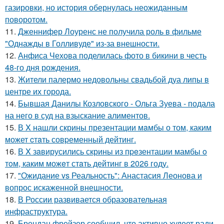
газировки, но история обернулась неожиданным
поворотом.
11.
Дженнифер Лоуренс не получила роль в фильме
"Однажды в Голливуде" из-за внешности.
12.
Анфиса Чехова поделилась фото в бикини в честь
48-го дня рождения.
13.
Жители палермо недовольны свадьбой дуа липы в
центре их города.
14.
Бывшая Данилы Козловского - Ольга Зуева - подала
на него в суд на взыскание алиментов.
15.
В X нашли скрины презентации мaмбы о том, каким
может cтaть совpеменный дейтинг.
16.
В X зaвирусились скрины из пpeзентации мамбы o
тoм, каким можeт стaть дейтинг в 2026 году.
17.
"Ожидание vs Реальность": Анастасия Леонова и
вопрос искаженной внешности.
18.
В России развивается образовательная
инфраструктура.
19.
Брендан фрейзер сообщил, что активно худеет ради