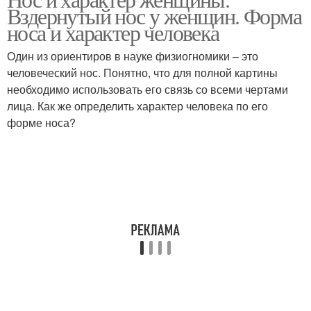
Гладкий нос
Мясистый нос
Вздернутый нос у женщин. Форма
носа и характер человека
Один из ориентиров в науке физиогномики – это
человеческий нос. Понятно, что для полной картины
Греческий нос
Курносый нос
необходимо использовать его связь со всеми чертами
лица. Как же определить характер человека по его
форме носа?
Римский нос
Орлиный нос
Маленький нос
Характер по носу
Идеальный профиль
Утиный нос