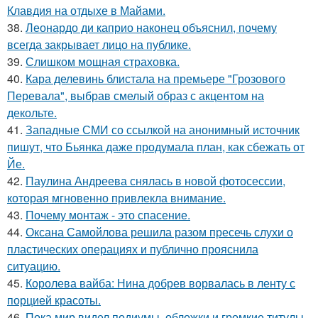
Клавдия на отдыхе в Майами.
38.
Леонардо ди каприо наконец объяснил, почему
всегда закрывает лицо на публике.
39.
Слишком мощная страховка.
40.
Кара делевинь блистала на премьере "Грозового
Перевала", выбрав смелый образ с акцентом на
декольте.
41.
Западные СМИ со ссылкой на анонимный источник
пишут, что Бьянка даже продумала план, как сбежать от
Йе.
42.
Паулина Андреева снялась в новой фотосессии,
которая мгновенно привлекла внимание.
43.
Почему монтаж - это спасение.
44.
Оксана Самойлова решила разом пресечь слухи о
пластических операциях и публично прояснила
ситуацию.
45.
Королева вайба: Нина добрев ворвалась в ленту с
порцией красоты.
46.
Пока мир видел подиумы, обложки и громкие титулы,