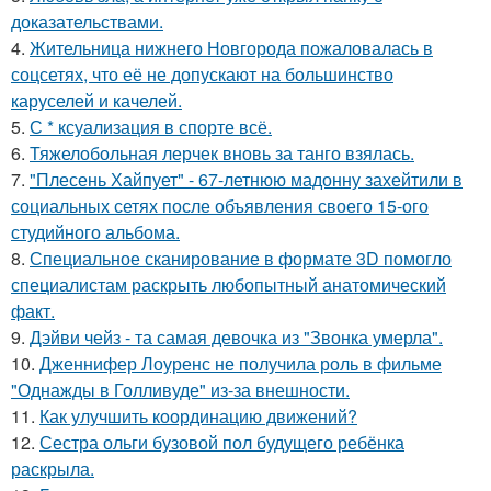
доказательствами.
4.
Жительница нижнего Новгорода пожаловалась в
соцсетях, что её не допускают на большинство
каруселей и качелей.
5.
С * ксуализация в спорте всё.
6.
Тяжелобольная лерчек вновь за танго взялась.
7.
"Плесень Хайпует" - 67-летнюю мадонну захейтили в
социальных сетях после объявления своего 15-ого
студийного альбома.
8.
Специальное сканирование в формате 3D помогло
специалистам раскрыть любопытный анатомический
факт.
9.
Дэйви чейз - та самая девочка из "Звонка умерла".
10.
Дженнифер Лоуренс не получила роль в фильме
"Однажды в Голливуде" из-за внешности.
11.
Как улучшить координацию движений?
12.
Сестра ольги бузовой пол будущего ребёнка
раскрыла.