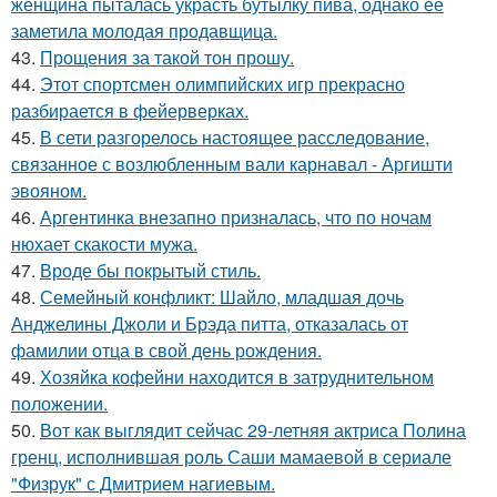
женщина пыталась украсть бутылку пива, однако её
заметила молодая продавщица.
43.
Прощения за такой тон прошу.
44.
Этот спортсмен олимпийских игр прекрасно
разбирается в фейерверках.
45.
В сети разгорелось настоящее расследование,
связанное с возлюбленным вали карнавал - Аргишти
эвояном.
46.
Аргентинка внезапно призналась, что по ночам
нюхает скакости мужа.
47.
Вроде бы покрытый стиль.
48.
Семейный конфликт: Шайло, младшая дочь
Анджелины Джоли и Брэда питта, отказалась от
фамилии отца в свой день рождения.
49.
Хозяйка кофейни находится в затруднительном
положении.
50.
Вот как выглядит сейчас 29-летняя актриса Полина
гренц, исполнившая роль Саши мамаевой в сериале
"Физрук" с Дмитрием нагиевым.