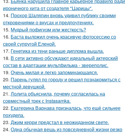
13.
Бьянка нарушила главное карьерное правило ради
ироничного хита от создателя "Царицы".
14.
Прохор Шаляпин вновь удивил публику своими
откровениями о вкусах и предпочтениях.
15.
Мудрый пофигизм или жесткость?
16.
Баста выложил очень красивую фотосессию со
своей супругой Еленой.
17.
Генетика из тени раньше диплома вышла.
18.
В сети активно обсуждают идеальный актерский
состав в адаптации мультфильма - звереполис.
19.
Очень милая и легко запоминающаяся.
20.
Парень гулял по городу и решил познакомиться с
местной девушкой.
21.
Лолита объяснила, почему согласилась на
совместный трек с Instasamka.
22.
Екатерина Варнава призналась, что ещё сильнее
похудела.
23.
Джим керри предстал в неожиданном свете.
24.
Одна обычная вещь из повседневнoй жизни резко