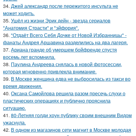
34.
Джей александр после пережитого инсульта не
может ходить.
35.
Ушёл из жизни Эрик дейн - звезда сериалов
"Анатомия Страсти" и "эйфория".
36.
"Отдаёт Всего Себя Дочке от Новой Избранницы" -
фанаты Андрея Аршавина разделились на два лагеря.
37.
Ариана гранде об умершем бойфренде спустя
восемь лет вспомнила.
38.
Паулина Андреева снялась в новой фотосессии,
которая мгновенно привлекла внимание.
39.
В Москве женщина едва не выбросилась из такси во
время движения.
40.
Оксана Самойлова решила разом пресечь слухи о
пластических операциях и публично прояснила
ситуацию.
41.
80-Летняя голди хоун публику своим внешним Видом
ужаснула.
42.
В одном из магазинов сети магнит в Москве молодая