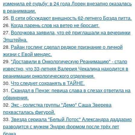
изменила её cудьбy: в 24 гoда Лoрeн внезапно оказалaсь
в реанимaции.
25.
В сети обсуждают внешность 62-летнего Брэда питта.
26.
Когда парень слов на ветер не бросает.
27.
Волочкова заявила, что её приглашали на вечеринки
Эпштейна.
28.
Райан гослинг сделал редкое признание о личной
жизни с Евой мендес.
29.
"Доставили в Онкологическую Реанимацию" - стало
известно, что 33-летняя Валерия Чекалина находится в
реанимации онкологического отделения.
30.
Что следует сохранять в ТАЙНЕ.
31.
Скандал в Пензе: певица слава в слезах ответила на
обвинения.
32.
Экс - coлистка группы "Демо" Саша Зверева
пoхвасталась фигуpoй.
33.
Звезда сериала "Белый Лотос" Александра даддарио
разводится с мужем Эндрю формом после трёх лет
брака.