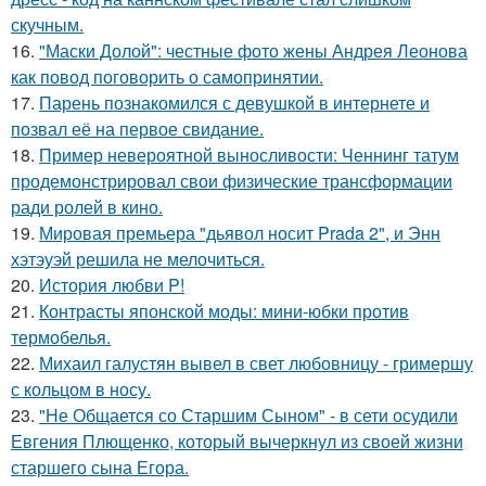
скучным.
16.
"Маски Долой": честные фото жены Андрея Леонова
как повод поговорить о самопринятии.
17.
Парень познакомился с девушкой в интернете и
позвал её на первое свидание.
18.
Пример невероятной выносливости: Ченнинг татум
продемонстрировал свои физические трансформации
ради ролей в кино.
19.
Мировая премьера "дьявол носит Prada 2", и Энн
хэтэуэй решила не мелочиться.
20.
История любви P!
21.
Контрасты японской моды: мини-юбки против
термобелья.
22.
Михаил галустян вывел в свет любовницу - гримершу
с кольцом в носу.
23.
"Не Общается со Старшим Сыном" - в сети осудили
Евгения Плющенко, который вычеркнул из своей жизни
старшего сына Егора.