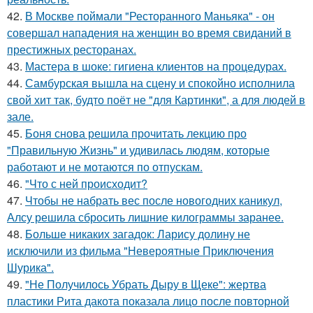
42.
В Москве поймали "Ресторанного Маньяка" - он
совершал нападения на женщин во время свиданий в
престижных ресторанах.
43.
Мастера в шоке: гигиена клиентов на процедурах.
44.
Самбурская вышла на сцену и спокойно исполнила
свой хит так, будто поёт не "для Картинки", а для людей в
зале.
45.
Боня снова решила прочитать лекцию про
"Правильную Жизнь" и удивилась людям, которые
работают и не мотаются по отпускам.
46.
"Что с ней происходит?
47.
Чтобы не набрать вес после новогодних каникул,
Алсу решила сбросить лишние килограммы заранее.
48.
Больше никаких загадок: Ларису долину не
исключили из фильма "Невероятные Приключения
Шурика".
49.
"Не Получилось Убрать Дыру в Щеке": жертва
пластики Рита дакота показала лицо после повторной