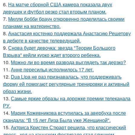
6.
На матче сборной США камера показала двух
девушек и футбол резко стал вторым планом.
7.
Милли бобби браун откровенно поделилась своими
планами на материнство.
8.
Анастасия костенко поддержала Анастасию Решетову
в дебюте в качестве телеведущей.
9.
Снова будет девочка: звезда "Теории Большого
Взрыва" кейли куоко ждет второго ребенка.
10.
Можно ли во время развода выглядеть так дерзко?
11.
Анне пересильд исполнилось 17 лет.
12.
Dua Lipa не раз признавалась, что поддерживать
форму ей помогают регулярные тренировки и активный
образ жизни.
13.
Самые яркие образы на дорожке премии телеканала
РУ.
14.
Мария Кожевникова вступилась за авербуха после
скандала: "В 15 лет Лиза Была уже Женщиной".
15.
Актриса Кристен Стюарт решила, что классический
дресс - код на каннском фестивале стал слишком