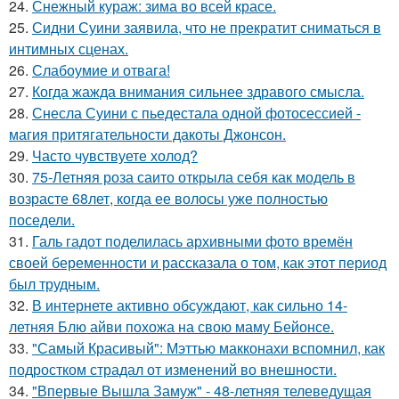
24.
Снежный кураж: зима во всей красе.
25.
Сидни Суини заявила, что не прекратит сниматься в
интимных сценах.
26.
Слабоумие и отвага!
27.
Когда жажда внимания сильнее здравого смысла.
28.
Снесла Суини с пьедестала одной фотосессией -
магия притягательности дакоты Джонсон.
29.
Часто чувствуете холод?
30.
75-Летняя роза саито открыла себя как модель в
возрасте 68лет, когда ее волосы уже полностью
поседели.
31.
Галь гадот поделилась архивными фото времён
своей беременности и рассказала о том, как этот период
был трудным.
32.
В интернете активно обсуждают, как сильно 14-
летняя Блю айви похожа на свою маму Бейонсе.
33.
"Самый Красивый": Мэттью макконахи вспомнил, как
подростком страдал от изменений во внешности.
34.
"Впервые Вышла Замуж" - 48-летняя телеведущая