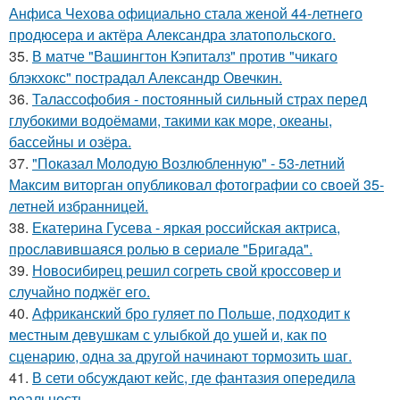
Анфиса Чехова официально стала женой 44-летнего
продюсера и актёра Александра златопольского.
35.
В матче "Вашингтон Кэпиталз" против "чикаго
блэкхокс" пострадал Александр Овечкин.
36.
Талассофобия - постоянный сильный страх перед
глубокими водоёмами, такими как море, океаны,
бассейны и озёра.
37.
"Показал Молодую Возлюбленную" - 53-летний
Максим виторган опубликовал фотографии со своей 35-
летней избранницей.
38.
Екатерина Гусева - яркая российская актриса,
прославившаяся ролью в сериале "Бригада".
39.
Новосибирец решил согреть свой кроссовер и
случайно поджёг его.
40.
Африканский бро гуляет по Польше, подходит к
местным девушкам с улыбкой до ушей и, как по
сценарию, одна за другой начинают тормозить шаг.
41.
В сети обсуждают кейс, где фантазия опередила
реальность.