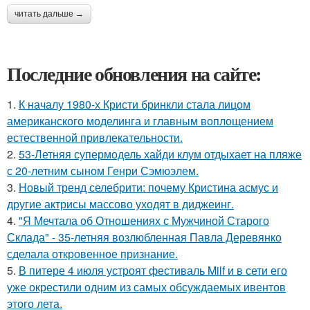
читать дальше →
Последние обновления на сайте:
1.
К началу 1980-х Кристи бринкли стала лицом
американского моделинга и главным воплощением
естественной привлекательности.
2.
53-Летняя супермодель хайди клум отдыхает на пляже
с 20-летним сыном Генри Сэмюэлем.
3.
Новый тренд селебрити: почему Кристина асмус и
другие актрисы массово уходят в диджеинг.
4.
"Я Мечтала об Отношениях с Мужчиной Старого
Склада" - 35-летняя возлюбленная Павла Деревянко
сделала откровенное признание.
5.
В питере 4 июля устроят фестиваль Milf и в сети его
уже окрестили одним из самых обсуждаемых ивентов
этого лета.