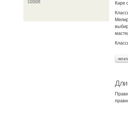
собой
Каре 
Класс
Мелир
выбир
масте
Класс
читат
Дли
Прави
прави