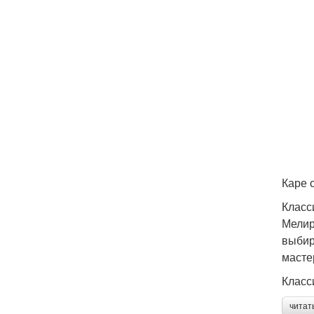
Каре 
Класс
Мелир
выбир
масте
Класс
читат