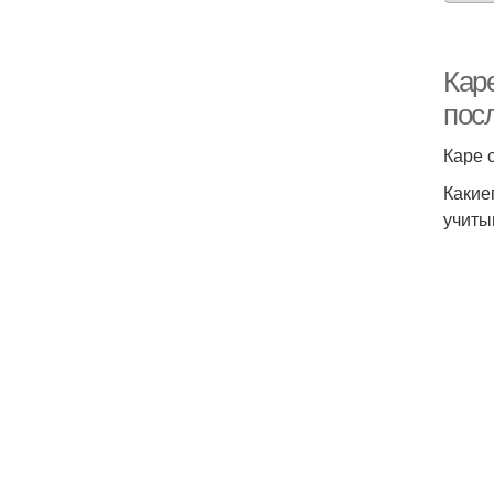
Кар
пос
Каре 
Какие
учиты