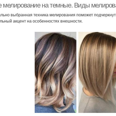
удлинённое каре
е мелирование на темные. Виды мелирова
льно выбранная техника мелирования поможет подчеркнуть 
льный акцент на особенностях внешности.