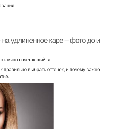
ования.
на удлиненное каре – фото до и
 отлично сочетающийся.
Как правильно выбрать оттенок, и почему важно
атье.