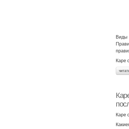
Виды 
Прави
прави
Каре 
читат
Кар
пос
Каре 
Какие