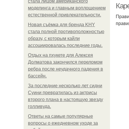
стала лицом американского
Кар
моделинга и главным воплощением
естественной привлекательности.
Прави
прави
Новая съёмка для бренда KHY
стала полной противоположностью
образу, с которым кайли
ассоциировалась последние годы.
Отдых на пхукете для Алексея
Долматова закончился переломом
ребра после неудачного падения в
бассейн.
За последние несколько лет сидни
Суини превратилась из актрисы
второго плана в настоящую звезду
голливуда.
Ответы на самые популярные
вопросы о ежедневном уходе за