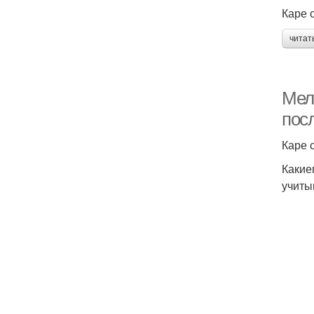
Каре 
читат
Мел
пос
Каре 
Какие
учиты