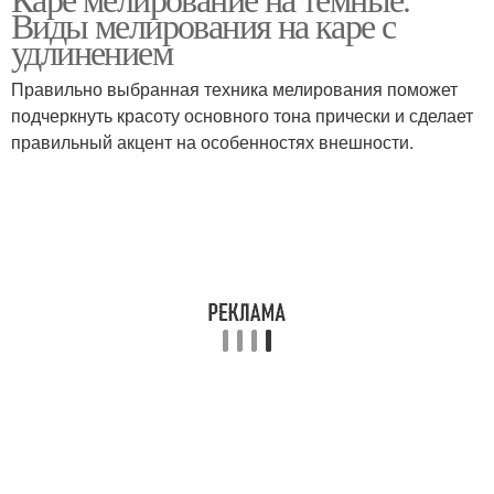
Виды мелирования на каре с
волос
удлиненное каре
удлинением
Правильно выбранная техника мелирования поможет
Каре на мелированные
Мелирования на
подчеркнуть красоту основного тона прически и сделает
волосы
короткие волосы
правильный акцент на особенностях внешности.
Противопоказания к
Мелирование на каре
мелированию
Милировка на
удлинённое каре