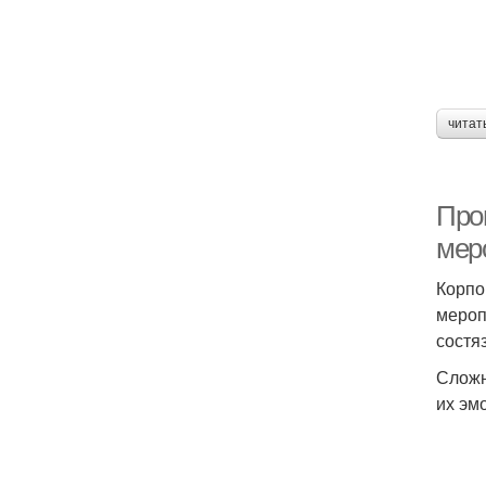
читат
Про
мер
Корпо
мероп
состя
Сложн
их эм