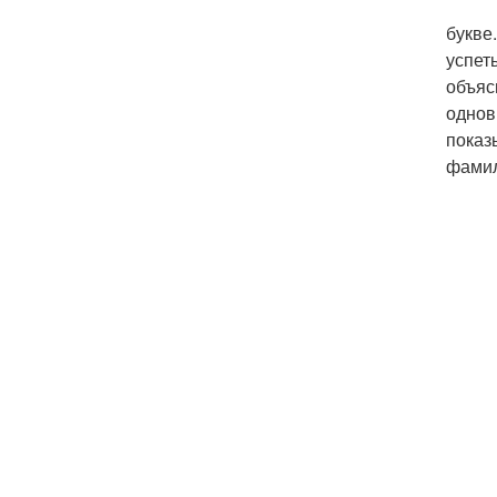
Игра 
букве
успет
объяс
однов
показ
фамил