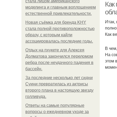
стала лицом американского
Как 
моделинга и главным воплощением
обл
естественной привлекательности.
Итак,
Новая съёмка для бренда KHY
полно
стала полной противоположностью
Как в
образу, с которым кайли
ассоциировалась последние годы.
В чем
Отдых на пхукете для Алексея
На со
Долматова закончился переломом
этом 
ребра после неудачного падения в
момен
бассейн.
За последние несколько лет сидни
Суини превратилась из актрисы
второго плана в настоящую звезду
голливуда.
Ответы на самые популярные
вопросы о ежедневном уходе за