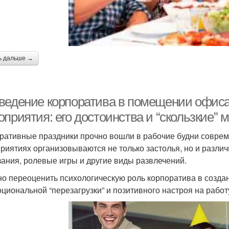
ь дальше →
ведение корпоратива в помещении офиса
оприятия: его достоинства и “скользкие”
ративные праздники прочно вошли в рабочие будни соврем
риятиях организовываются не только застолья, но и разли
зания, ролевые игры и другие виды развлечений.
о переоценить психологическую роль корпоратива в создан
оциональной “перезагрузки” и позитивного настроя на работ