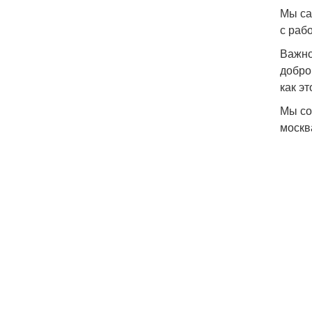
Мы са
с раб
Важно
добро
как э
Мы со
москва