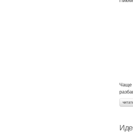
Пикни
Чаще 
разба
читат
Идеи