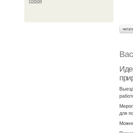
собой
читат
Вас
Иде
при
Выезд
работ
Мероп
для п
Можно