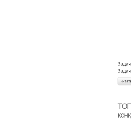
Задач
Задач
читат
ТОП
кон