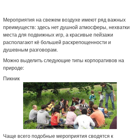
Мероприятия на свежем воздухе имеют ряд важных
Необычные
преимуществ: здесь нет душной атмосферы, нехватки
Секретный корпоратив
корпоративы
места для подвижных игр, а красивые пейзажи
располагают кё большей раскрепощенности и
душевным разговорам.
Можно выделить следующие типы корпоративов на
Корпоратив в бункере
Корпоратив на работе
природе:
Пикник
Корпоратив для
сотрудников
Чаще всего подобные мероприятия сводятся к