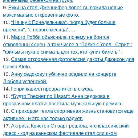
9.
Руки на стол! Дженнифер лопес выложила новые
максимально откровенные фото.
10.
"Начну с Понедельника", "когда будет больше
времени", "с нового месяца"….
11.
Марго Робби объяснила, почему не боится
откровенных сцен, в том числе в "Волке с Уолл - Стрит":
"фильмы нужно снимать для тех, кто купит билеты".
12.
Самая откровенная фотосессия дакоты Джонсон для
Calvin Klein.
13.
Анну седокову публично осадили на концерте
Любови успенской.
14.
Генри кавилл превратился в скуфа.
15.
"Будто Треснет по Швам": Анна седокова в
прозрачном платье посетила музыкальную премию.
16.
С приходом тепла спортивная жизнь становится еще
активнее - и это нас только радует.
17.
Актриса Кристен Стюарт решила, что классический
дресс - код на каннском фестивале стал слишком