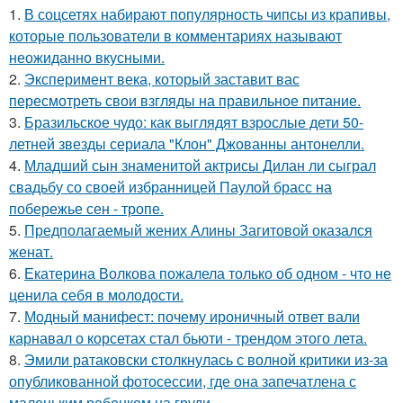
1.
В соцсетях набирают популярность чипсы из крапивы,
которые пользователи в комментариях называют
неожиданно вкусными.
2.
Эксперимент века, который заставит вас
пересмотреть свои взгляды на правильное питание.
3.
Бразильское чудо: как выглядят взрослые дети 50-
летней звезды сериала "Клон" Джованны антонелли.
4.
Младший сын знаменитой актрисы Дилан ли сыграл
свадьбу со своей избранницей Паулой брасс на
побережье сен - тропе.
5.
Предполагаемый жених Алины Загитовой оказался
женат.
6.
Екатерина Волкова пожалела только об одном - что не
ценила себя в молодости.
7.
Модный манифест: почему ироничный ответ вали
карнавал о корсетах стал бьюти - трендом этого лета.
8.
Эмили ратаковски столкнулась с волной критики из-за
опубликованной фотосессии, где она запечатлена с
маленьким ребенком на груди.