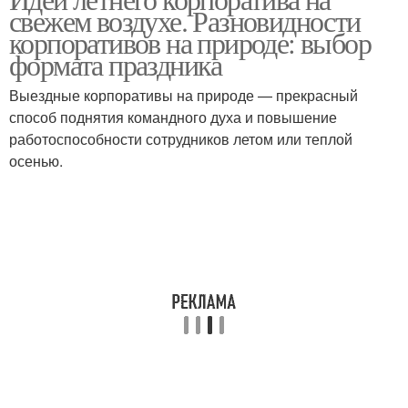
Осенний корпоратив
свежем воздухе. Разновидности
корпоратива
корпоративов на природе: выбор
формата праздника
Корпоратив для
Идеи для крутого
Выездные корпоративы на природе — прекрасный
маленькой
корпоратива
способ поднятия командного духа и повышение
работоспособности сотрудников летом или теплой
осенью.
Выступление на
Номер для корпоратива
корпоративе
Сценка для
Тематический
корпоратива
корпоратив
Конкурсы на
Корпоратив в стиле
корпоратив