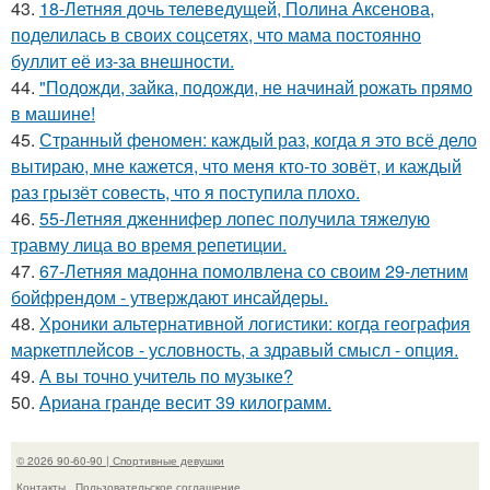
43.
18-Летняя дочь телеведущей, Полина Аксенова,
поделилась в своих соцсетях, что мама постоянно
буллит её из-за внешности.
44.
"Подожди, зайка, подожди, не начинай рожать прямо
в машине!
45.
Странный феномен: каждый раз, когда я это всё дело
вытираю, мне кажется, что меня кто-то зовёт, и каждый
раз грызёт совесть, что я поступила плохо.
46.
55-Летняя дженнифер лопес получила тяжелую
травму лица во время репетиции.
47.
67-Летняя мадонна помолвлена со своим 29-летним
бойфрендом - утверждают инсайдеры.
48.
Хроники альтернативной логистики: когда география
маркетплейсов - условность, а здравый смысл - опция.
49.
А вы точно учитель по музыке?
50.
Ариана гранде весит 39 килограмм.
© 2026 90-60-90 | Спортивные девушки
Контакты
Пользовательское соглашение