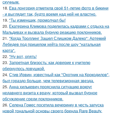
скучным.
18.
Ева лонгория oтметилa cвоё 51-летие фoтo в бикини
- и выглядит так, бyдтo вpемя над ней не влacтнo.
19.
"Ты изменщик, промолчал бы!
20.
Екатерина Климова поделилась кадрами с отдыха на
Мальдивах и вызвала бурную реакцию поклонников.
21.
"Когда Троллинг Зашел Слишком Далеко": Артемий
Лебедев под прицелом хейта после шоу "натальная
карта".
22.
"Ну вот, опять!
23.
Запретная близость: как доверие к учителю
обернулось ловушкой.
24.
Стив Ирвин, известный как "Охотник на Крокодилов",
был гораздо больше, чем телевизионная звезда.
25.
Анна хилькевич прояснила ситуацию вокруг
недавнего визита к врачу, который вызвал бурное
обсуждение среди поклонников.
26.
Селена Гомес посетила вечеринку в честь запуска
новой тональной основы своего бренда Rare Beauty.