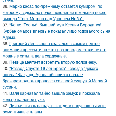
36.
Марио касас по-прежнему остается кумиром, по
которому вздыхало целое поколение школьниц после
выхода "Трех Метров над Уровнем Неба".
37.
"Копия Теоны": бывший муж Ксении Бородиной
Курбан омаров впервые показал лицо годовалого сына
Адама.
38.
Григорий Лепс снова оказался в самом центре
внимания прессы, и на этот раз поводом стали не его
мощные хиты, а дела сердечные.
39.
Певица мечтает встретить вторую половинку.
40.
"Развод Спустя 19 лет Брака" - звезда "дикого
ангела" Факундо Арана обьявил о начале
бракоразводного процесса со своей супругой Марией
сусини.
41.
Валя карнавал тайно вышла замуж и показала
кольцо на левой руке.
42.
Личная жизнь на паузе: как дети нарушают самые
романтичные планы.