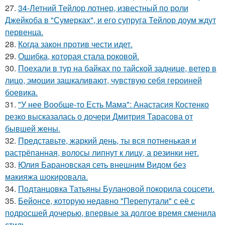
27.
34-Летний Тейлор лотнер, известный по роли
Джейкоба в "Сумерках", и его супруга Тейлор доум ждут
первенца.
28.
Когда закон против чести идет.
29.
Ошибка, которая стала роковой.
30.
Поехали в тур на байках по тайской заднице, ветер в
лицо, эмоции зашкаливают, чувствую себя героиней
боевика.
31.
"У нее Вообще-то Есть Мама": Анастасия Костенко
резко высказалась о дочери Дмитрия Тарасова от
бывшей жены.
32.
Представьте, жаркий день, ты вся потненькая и
растрёпанная, волосы липнут к лицу, а резинки нет.
33.
Юлия Барановская сеть внешним Видом без
макияжа шокировала.
34.
Подтанцовка Татьяны Булановой покорила соцсети.
35.
Бейонсе, которую недавно "Перепутали" с её с
подросшей дочерью, впервые за долгое время сменила
стиль.