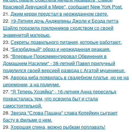
Красивой Девушкой в Мире", сообщает New York Post.
21.
Джим керри предстал в неожиданном свете.
22.
19-Летняя дочь Анджелины Джоли и Брэда питта
Шайло поразила поклонников сходством со своей
знаменитой матерью.
23.
Секреты правильного питания, которые работают.
24.
"Безобидный" образ и неожиданная реакция.
25.
"Впервые Прокомментировал Обвинения в
Домашнем Насилии" - 38-летний Павел прилучный
поделился своей версией развода с Агатой муцениеце.
26.
Аврора киба появилась в свадебном платье, но не на
церемонии, а на подиуме.
27.
"Я Теперь Хозяйка" - 16-летняя Анна пересильд
похвасталась тем, что освоила быт и стала
самостоятельной.
28.
Звезда "Слова Пацана" слава Копейкин сыграет
басту в фильме о нем.
29.
Хорошая спина, можно рыбкам поплавать!