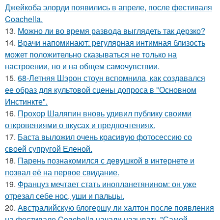
Джейкоба элорди появились в апреле, после фестиваля
Coachella.
13.
Можно ли во время развода выглядеть так дерзко?
14.
Врачи напоминают: регулярная интимная близость
может положительно сказываться не только на
настроении, но и на общем самочувствии.
15.
68-Летняя Шэрон стоун вспомнила, как создавался
ее образ для культовой сцены допроса в "Основном
Инстинкте".
16.
Прохор Шаляпин вновь удивил публику своими
откровениями о вкусах и предпочтениях.
17.
Баста выложил очень красивую фотосессию со
своей супругой Еленой.
18.
Парень познакомился с девушкой в интернете и
позвал её на первое свидание.
19.
Француз мечтает стать инопланетянином: он уже
отрезал себе нос, уши и пальцы.
20.
Австралийскую блогершу ли халтон после появления
на фестивале Coachella начали называть "Самой