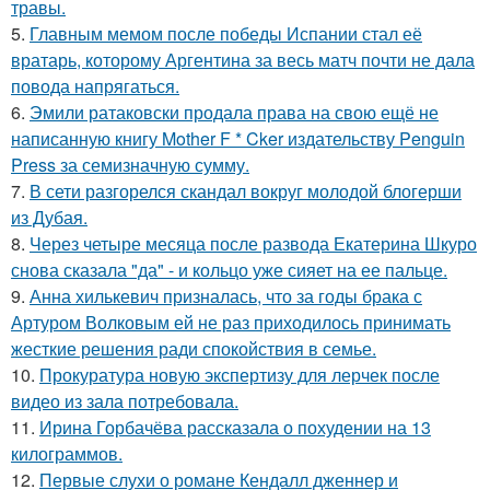
травы.
5.
Главным мемом после победы Испании стал её
вратарь, которому Аргентина за весь матч почти не дала
повода напрягаться.
6.
Эмили ратаковски продала права на свою ещё не
написанную книгу Mother F * Cker издательству Penguin
Press за семизначную сумму.
7.
В сети разгорелся скандал вокруг молодой блогерши
из Дубая.
8.
Через четыре месяца после развода Екатерина Шкуро
снова сказала "да" - и кольцо уже сияет на ее пальце.
9.
Анна хилькевич призналась, что за годы брака с
Артуром Волковым ей не раз приходилось принимать
жесткие решения ради спокойствия в семье.
10.
Прокуратура новую экспертизу для лерчек после
видео из зала потребовала.
11.
Ирина Горбачёва рассказала о похудении на 13
килограммов.
12.
Первые слухи о романе Кендалл дженнер и