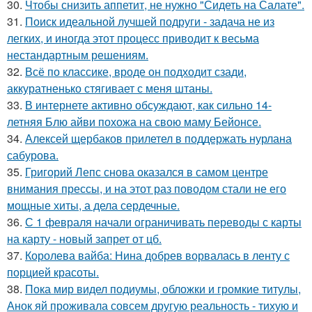
30.
Чтобы снизить аппетит, не нужно "Сидеть на Салате".
31.
Поиск идеальной лучшей подруги - задача не из
легких, и иногда этот процесс приводит к весьма
нестандартным решениям.
32.
Всё по классике, вроде он подходит сзади,
аккуратненько стягивает с меня штаны.
33.
В интернете активно обсуждают, как сильно 14-
летняя Блю айви похожа на свою маму Бейонсе.
34.
Алексей щербаков прилетел в поддержать нурлана
сабурова.
35.
Григорий Лепс снова оказался в самом центре
внимания прессы, и на этот раз поводом стали не его
мощные хиты, а дела сердечные.
36.
С 1 февраля начали ограничивать переводы с карты
на карту - новый запрет от цб.
37.
Королева вайба: Нина добрев ворвалась в ленту с
порцией красоты.
38.
Пока мир видел подиумы, обложки и громкие титулы,
Анок яй проживала совсем другую реальность - тихую и