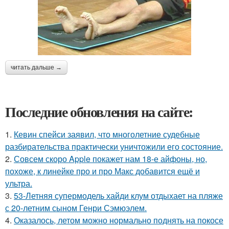
читать дальше →
Последние обновления на сайте:
1.
Кевин спейси заявил, что многолетние судебные
разбирательства практически уничтожили его состояние.
2.
Совсем скоро Apple покажет нам 18-е айфоны, но,
похоже, к линейке про и про Макс добавится ещё и
ультра.
3.
53-Летняя супермодель хайди клум отдыхает на пляже
с 20-летним сыном Генри Сэмюэлем.
4.
Оказалось, летом можно нормально поднять на покосе