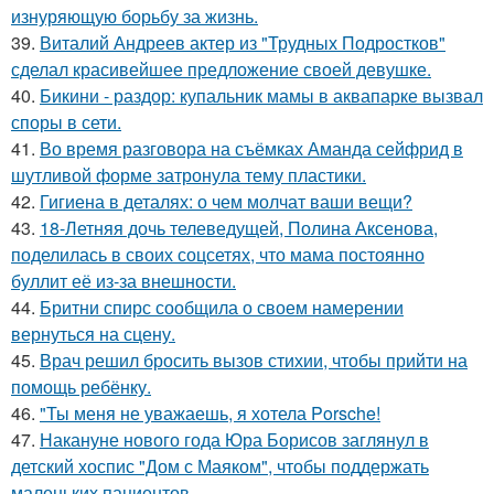
изнуряющую борьбу за жизнь.
39.
Виталий Андреев актер из "Трудных Подростков"
сделал красивейшее предложение своей девушке.
40.
Бикини - раздор: купальник мамы в аквапарке вызвал
споры в сети.
41.
Во время разговора на съёмках Аманда сейфрид в
шутливой форме затронула тему пластики.
42.
Гигиена в деталях: о чем молчат ваши вещи?
43.
18-Летняя дочь телеведущей, Полина Аксенова,
поделилась в своих соцсетях, что мама постоянно
буллит её из-за внешности.
44.
Бритни спирс сообщила о своем намерении
вернуться на сцену.
45.
Врач решил бросить вызов стихии, чтобы прийти на
помощь ребёнку.
46.
"Ты меня не уважаешь, я хотела Porsche!
47.
Накануне нового года Юра Борисов заглянул в
детский хоспис "Дом с Маяком", чтобы поддержать
маленьких пациентов.