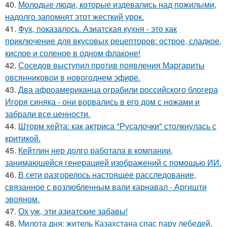
40.
Молодые люди, которые издевались над пожилыми,
надолго запомнят этот жесткий урок.
41.
Фух, показалось. Азиатская кухня - это как
приключение для вкусовых рецепторов: острое, сладкое,
кислое и соленое в одном флаконе!
42.
Соседов выступил против появления Маргариты
овсянниковои в новогоднем эфире.
43.
Два афроамериканца ограбили российского блогера
Игоря синяка - они ворвались в его дом с ножами и
забрали все ценности.
44.
Шторм хейта: как актриса "Русалочки" столкнулась с
критикой.
45.
Кейтлин нер долго работала в компании,
занимающейся генерацией изображений с помощью ИИ.
46.
В сети разгорелось настоящее расследование,
связанное с возлюбленным вали карнавал - Аргишти
эвояном.
47.
Ох уж, эти азиатские забавы!
48.
Милота дня: житель Казахстана спас пару лебедей,