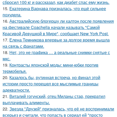
сбросил 100 кг и рассказал, как диабет спас ему жизнь.
15.
Екатерина Варнава призналась, что ещё сильнее
похудела.
16.
Австралийскую блогершу ли халтон после появления
на фестивале Coachella начали называть "Самой
Красивой Девушкой в Мире", сообщает New York Post.
17.
Елена Темникова впервые за долгое время вышла
на связь с фанатами.
18.
Нет, это не графика … а реальные снимки снятые с
мкс.
19.
Контрасты японской моды: мини-юбки против
термобелья.
20.
Казалось бы, рутинная встреча, но финал этой
истории просто перешел все мыслимые границы
адекватности.
21.
Виталий гогунский, отец Миланы стар, прекратил
выплачивать алименты.
22.
Звезда "Друзей" призналась, что её не воспринимали
всерьез и считали, что попасть в сериал ей "просто