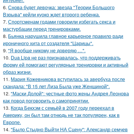
интернет.
6.
Снова будет девочка: звезда "Теории Большого
Взрыва" кейли куоко ждет второго ребенка.
7.
Спортсменам годами говорили избегать секса и
мастурбации перед тренировками.
8.
Бьянка нарушила главное карьерное правило ради
ироничного хита от создателя "Царицы".
9.
"Я вообще никому не доверяю …".
10.
Dua Lipa не раз признавалась, что поддерживать
форму ей помогают регулярные тренировки и активный
образ жизни.
11.
Мария Кожевникова вступилась за авербуха после
скандала: "В 15 лет Лиза Была уже Женщиной".
12.
"Маски Долой": честные фото жены Андрея Леонова
как повод поговорить о самопринятии.
13.
Когда Бекхэм с семьёй в 2007 году переехал в
Америку, он был там отнюдь не так популярен, как в
Европе.
14.
"Было Стыдно Выйти НА Сцену": Александр семчев