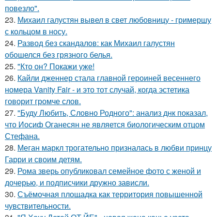
повезло".
23.
Михаил галустян вывел в свет любовницу - гримершу
с кольцом в носу.
24.
Развод без скандалов: как Михаил галустян
обошелся без грязного белья.
25.
"Кто он? Покажи уже!
26.
Кайли дженнер стала главной героиней весеннего
номера Vanity Fair - и это тот случай, когда эстетика
говорит громче слов.
27.
"Буду Любить, Словно Родного": анализ днк показал,
что Иосиф Оганесян не является биологическим отцом
Стефана.
28.
Меган маркл трогательно призналась в любви принцу
Гарри и своим детям.
29.
Рома зверь опубликовал семейное фото с женой и
дочерью, и подписчики дружно зависли.
30.
Съёмочная площадка как территория повышенной
чувствительности.