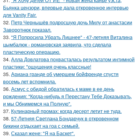
31.
"Я Хочу Детей ОТ ЙЕ" - новая жена канье уэста,
Бьянка цензори, впервые дала откровенное интервью
для Vanity Fair.
32.
Петр Чернышёв подросшую дочь Милу от анастасии
Заворотнюк показал.
33.
"Я Попросила Убрать Лишнее" - 47-летняя Виталина
цымбалюк - романовская заявила, что сделала
пластическую операцию.
34.
Алла Довлатова похвасталась результатом интимной
пластики: "ощущения очень классные!
35.
Ариана гранде об умершем бойфренде спустя
восемь лет вспомнила.
36.
Асмус с обидой обратилась к маме в ее день
рождения: "Когда-нибудь я Перестану Тебе Доказывать,
и мы Обнимемся на Полную".
37.
Кулинарный промах: когда десерт летит не туда.
38.
57-Летняя Светлана Бондарчук в откровенном
бикини отдыхает на гоа с семьей.
39.
Сказал жене: "Я на Баскет".