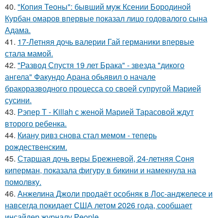
40.
"Копия Теоны": бывший муж Ксении Бородиной
Курбан омаров впервые показал лицо годовалого сына
Адама.
41.
17-Летняя дочь валерии Гай германики впервые
стала мамой.
42.
"Развод Спустя 19 лет Брака" - звезда "дикого
ангела" Факундо Арана обьявил о начале
бракоразводного процесса со своей супругой Марией
сусини.
43.
Рэпер T - Killah с женой Марией Тарасовой ждут
второго ребенка.
44.
Киану ривз снова стал мемом - теперь
рождественским.
45.
Старшая дочь веры Брежневой, 24-летняя Соня
киперман, показала фигуру в бикини и намекнула на
помолвку.
46.
Анжелина Джоли продаёт особняк в Лос-анджелесе и
навсегда покидает США летом 2026 года, сообщает
инсайдер журналу People.