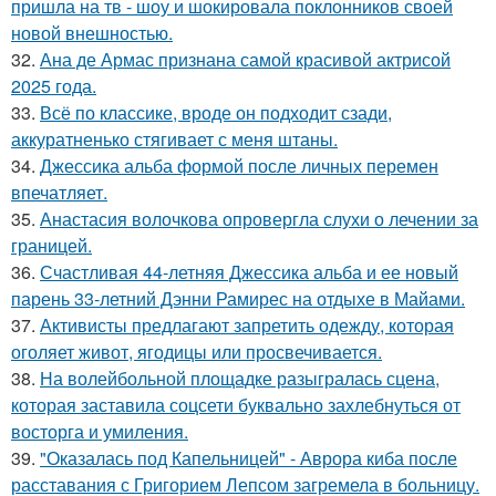
пришла на тв - шоу и шокировала поклонников своей
новой внешностью.
32.
Ана де Армас признана самой красивой актрисой
2025 года.
33.
Всё по классике, вроде он подходит сзади,
аккуратненько стягивает с меня штаны.
34.
Джессика альба формой после личных перемен
впечатляет.
35.
Анастасия волочкова опровергла слухи о лечении за
границей.
36.
Счастливая 44-летняя Джессика альба и ее новый
парень 33-летний Дэнни Рамирес на отдыхе в Майами.
37.
Активисты предлагают запретить одежду, которая
оголяет живот, ягодицы или просвечивается.
38.
На волейбольной площадке разыгралась сцена,
которая заставила соцсети буквально захлебнуться от
восторга и умиления.
39.
"Оказалась под Капельницей" - Аврора киба после
расставания с Григорием Лепсом загремела в больницу.