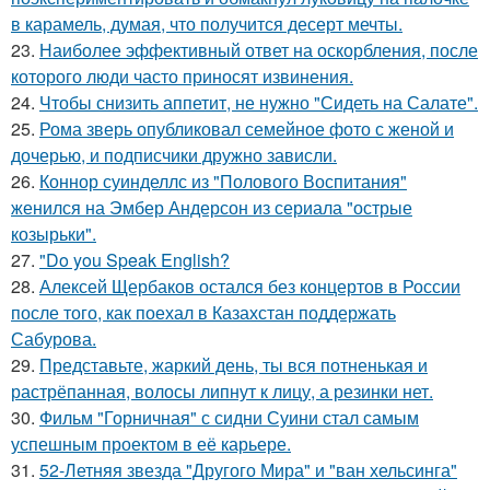
в карамель, думая, что получится десерт мечты.
23.
Наиболее эффективный ответ на оскорбления, после
которого люди часто приносят извинения.
24.
Чтобы снизить аппетит, не нужно "Сидеть на Салате".
25.
Рома зверь опубликовал семейное фото с женой и
дочерью, и подписчики дружно зависли.
26.
Коннор суинделлс из "Полового Воспитания"
женился на Эмбер Андерсон из сериала "острые
козырьки".
27.
"Do you Speak English?
28.
Алексей Щербаков остался без концертов в России
после того, как поехал в Казахстан поддержать
Сабурова.
29.
Представьте, жаркий день, ты вся потненькая и
растрёпанная, волосы липнут к лицу, а резинки нет.
30.
Фильм "Горничная" с сидни Суини стал самым
успешным проектом в её карьере.
31.
52-Летняя звезда "Другого Мира" и "ван хельсинга"