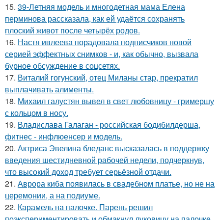
15.
39-Летняя модель и многодетная мама Елена
перминова рассказала, как ей удаётся сохранять
плоский живот после четырёх родов.
16.
Настя ивлеева порадовала подписчиков новой
серией эффектных снимков - и, как обычно, вызвала
бурное обсуждение в соцсетях.
17.
Виталий гогунский, отец Миланы стар, прекратил
выплачивать алименты.
18.
Михаил галустян вывел в свет любовницу - гримершу
с кольцом в носу.
19.
Владислава Галаган - российская бодибилдерша,
фитнес - инфлюенсер и модель.
20.
Актриса Эвелина бледанс высказалась в поддержку
введения шестидневной рабочей недели, подчеркнув,
что высокий доход требует серьёзной отдачи.
21.
Аврора киба появилась в свадебном платье, но не на
церемонии, а на подиуме.
22.
Карамель на палочке. Парень решил
поэкспериментировать и обмакнул луковицу на палочке