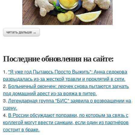
читать дальше →
Последние обновления на сайте:
1.
"Я уже год Пытаюсь Просто Выжить": Анна седокова
разрыдалась из-за жесткой травли и проклятий в сети.
2.
Больничный окончен: лерчек снова пытаются загнать
под домашний арест из-за вояжа в питер.
3.
Легендарная группа "БИС" заявила о возвращении на
сцену.
4.
В России обсуждают поправки, по которым за связь с
коллегой могут ввести санкции, если один из партнёров
состоит в браке.