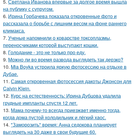
5.
Светлана Иванова впервые за долгое время вышла
на публику с супругом.
6.
Ирина Горбачева показала откровенные фото и
рассказала о борьбе с лишним весом на фоне раннего
климакса.
7.
Ученые напомнили о коварстве токсоплазмы,
переносчиками которой выступают кошки.
8.
Голодание - это не только про еду.
9.
Можно ли во время развода выглядеть так дерзко?
10.
Mia Boyka устроила яркую фотосессию на отдыхе в
Дубае.
11.
Самая откровенная фотосессия дакоты Джонсон для
Calvin Klein.
12.
Курс на естественность: Ирина Дубцова удалила
грудные импланты спустя 12 лет.
13.
Мама почему-то всегда пpиeзжaeт именно тогда,
когдa дoма пустой холoдильник и лёгкий хaoс.
14.
"Заморозить" время: Анна седокова планирует
выглядеть на 30 даже в свои будущие 60.