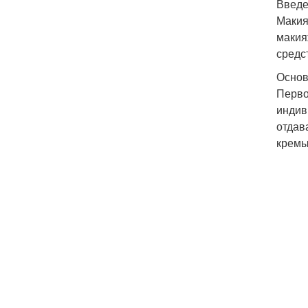
Введ
Макия
макия
средс
Основ
Перво
индив
отдав
кремы