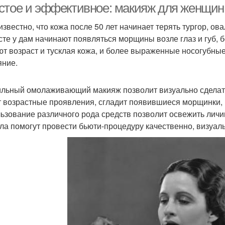
стое и эффективное: макияж для женщин
известно, что кожа после 50 лет начинает терять тургор, о
сте у дам начинают появляться морщины возле глаз и губ, 
т возраст и тусклая кожа, и более выраженные носогубные 
яние.
льный омолаживающий макияж позволит визуально сделать
т возрастные проявления, сгладит появившиеся морщинки, 
ьзование различного рода средств позволит освежить личи
ла помогут провести бьюти-процедуру качественно, визуаль