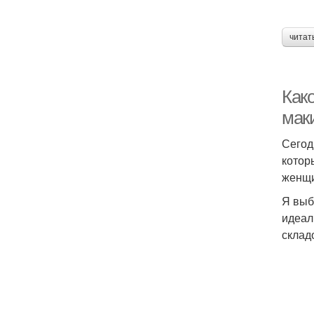
читат
Как
мак
Сегод
котор
женщи
Я выб
идеал
склад