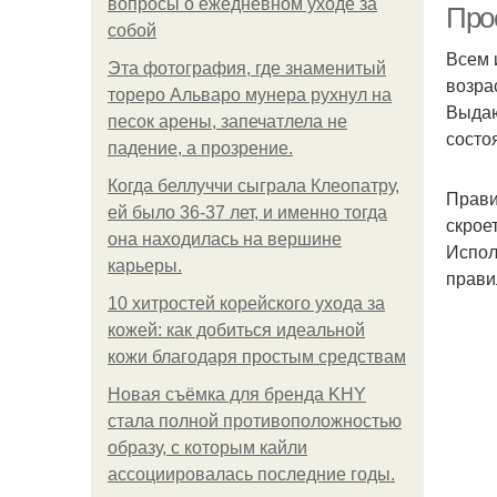
вопросы о ежедневном уходе за
Про
собой
Всем 
Эта фотография, где знаменитый
возра
тореро Альваро мунера рухнул на
Выдаю
песок арены, запечатлела не
состо
падение, а прозрение.
Когда беллуччи сыграла Клеопатру,
Прави
ей было 36-37 лет, и именно тогда
скрое
она находилась на вершине
Испол
карьеры.
прави
10 хитростей корейского ухода за
кожей: как добиться идеальной
кожи благодаря простым средствам
Новая съёмка для бренда KHY
стала полной противоположностью
образу, с которым кайли
ассоциировалась последние годы.