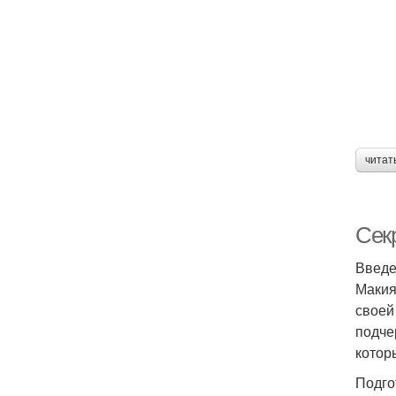
читат
Сек
Введ
Макия
своей
подче
котор
Подго