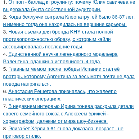
1.
От поп - баллад к гроулингу: почему Юлия савичева не
выдержала бунта собственной аудитории.
2.
Когда беллуччи сыграла Клеопатру, ей было 36-37 лет,
и именно тогда она находилась на вершине карьеры.
3.
Новая съёмка для бренда KHY стала полной
противоположностью образу, с которым кайли
ассоциировалась последние годы.
4.
Единственной внучке легендарного модельера
Валентина юдашкина исполнилось 4 года.
5.
Главным мемом после победы Испании стал её
вратарь, которому Аргентина за весь матч почти не дала
повода напрягаться.
6.
Анастасия Решетова призналась, что жалеет о
пластических операциях.
7.
В недавнем интервью Ирина тонева раскрыла детали
своего семейного союза с Алексеем брижей -
хореографом, далеким от мира шоу-бизнеса.
8.
Элизабет Хёрли в 61 снова доказала: возраст - не
приговор стилю.