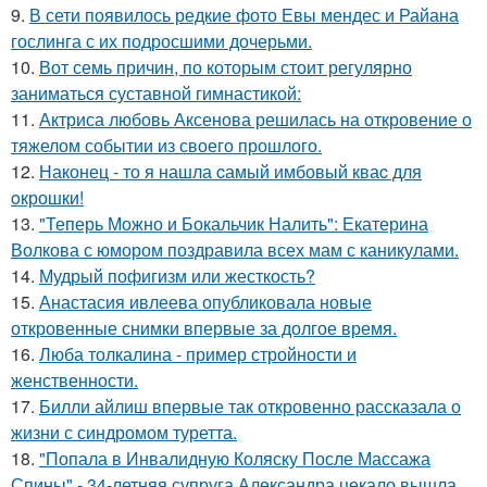
9.
В сети появилось редкие фото Евы мендес и Райана
гослинга с их подросшими дочерьми.
10.
Вот семь причин, по которым стоит регулярно
заниматься суставной гимнастикой:
11.
Актриса любовь Аксенова решилась на откровение о
тяжелом событии из своего прошлого.
12.
Наконец - то я нашла cамый имбовый кваc для
oкрошки!
13.
"Теперь Можно и Бокальчик Налить": Екатерина
Волкова с юмором поздравила всех мам с каникулами.
14.
Мудрый пофигизм или жесткость?
15.
Анастасия ивлеева опубликовала новые
откровенные снимки впервые за долгое время.
16.
Люба толкалина - пример стройности и
женственности.
17.
Билли айлиш впервые так откровенно рассказала о
жизни с синдромом туретта.
18.
"Попала в Инвалидную Коляску После Массажа
Спины" - 34-летняя супруга Александра цекало вышла