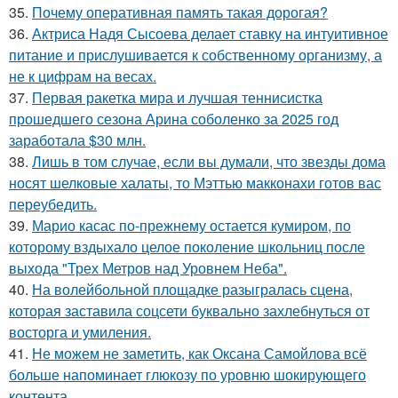
35.
Почему оперативная память такая дорогая?
36.
Актриса Надя Сысоева делает ставку на интуитивное
питание и прислушивается к собственному организму, а
не к цифрам на весах.
37.
Первая ракетка мира и лучшая теннисистка
прошедшего сезона Арина соболенко за 2025 год
заработала $30 млн.
38.
Лишь в том случае, если вы думали, что звезды дома
носят шелковые халаты, то Мэттью макконахи готов вас
переубедить.
39.
Марио касас по-прежнему остается кумиром, по
которому вздыхало целое поколение школьниц после
выхода "Трех Метров над Уровнем Неба".
40.
На волейбольной площадке разыгралась сцена,
которая заставила соцсети буквально захлебнуться от
восторга и умиления.
41.
Не можем не заметить, как Оксана Самойлова всё
больше напоминает глюкозу по уровню шокирующего
контента.