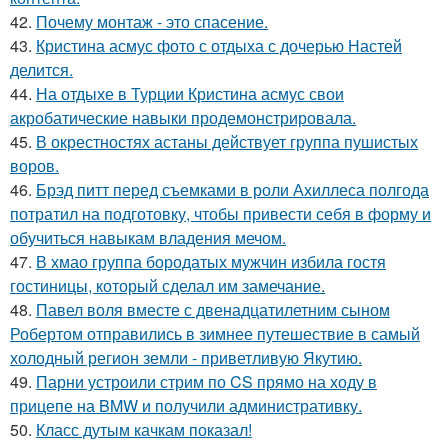
42.
Почему монтаж - это спасение.
43.
Кристина асмус фото с отдыха с дочерью Настей
делится.
44.
На отдыхе в Турции Кристина асмус свои
акробатические навыки продемонстрировала.
45.
В окрестностях астаны действует группа пушистых
воров.
46.
Брэд питт перед съемками в роли Ахиллеса полгода
потратил на подготовку, чтобы привести себя в форму и
обучиться навыкам владения мечом.
47.
В хмао группа бородатых мужчин избила гостя
гостиницы, который сделал им замечание.
48.
Павел воля вместе с двенадцатилетним сыном
Робертом отправились в зимнее путешествие в самый
холодный регион земли - приветливую Якутию.
49.
Парни устроили стрим по CS прямо на ходу в
прицепе на BMW и получили административку.
50.
Класс дутым качкам показал!