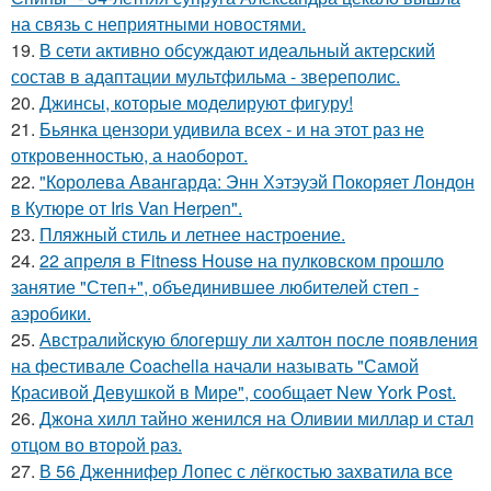
на связь с неприятными новостями.
19.
В сети активно обсуждают идеальный актерский
состав в адаптации мультфильма - звереполис.
20.
Джинсы, которые моделируют фигуру!
21.
Бьянка цензори удивила всех - и на этот раз не
откровенностью, а наоборот.
22.
"Королева Авангарда: Энн Хэтэуэй Покоряет Лондон
в Кутюре от Iris Van Herpen".
23.
Пляжный стиль и летнее настроение.
24.
22 апреля в Fitness House на пулковском прошло
занятие "Степ+", объединившее любителей степ -
аэробики.
25.
Австралийскую блогершу ли халтон после появления
на фестивале Coachella начали называть "Самой
Красивой Девушкой в Мире", сообщает New York Post.
26.
Джона хилл тайно женился на Оливии миллар и стал
отцом во второй раз.
27.
В 56 Дженнифер Лопес с лёгкостью захватила все