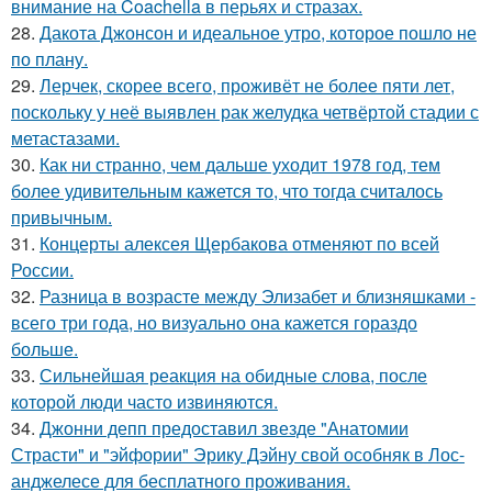
внимание на Coachella в перьях и стразах.
28.
Дакота Джонсон и идеальное утро, которое пошло не
по плану.
29.
Лерчек, скорее всего, проживёт не более пяти лет,
поскольку у неё выявлен рак желудка четвёртой стадии с
метастазами.
30.
Как ни странно, чем дальше уходит 1978 год, тем
более удивительным кажется то, что тогда считалось
привычным.
31.
Концерты алексея Щербакова отменяют по всей
России.
32.
Разница в возрасте между Элизабет и близняшками -
всего три года, но визуально она кажется гораздо
больше.
33.
Сильнейшая реакция на обидные слова, после
которой люди часто извиняются.
34.
Джонни депп предоставил звезде "Анатомии
Страсти" и "эйфории" Эрику Дэйну свой особняк в Лос-
анджелесе для бесплатного проживания.