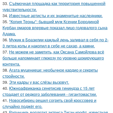
33.
Съёмочная площадка как территория повышенной
чувствительности.
34.
Известные артисты и их знаменитые наследники.
35.
"Копия Теоны": бывший муж Ксении Бородиной
Курбан омаров впервые показал лицо годовалого сына
Адама.
36.
Мужик в Бразилии каждый день заливал в себя по 2-
3 литра колы и накопил в себе не сахар, а камни.
37.
Не можем не заметить, как Оксана Самойлова всё
больше напоминает глюкозу по уровню шокирующего
контента.
38.
Агата муцениеце: необычное кардио и секреты
стройности.
39.
Эти кадры у вас слёзы вызовут.
40.
Южноафриканка сенетисив гининдза с 15 лет
страдает от редкого заболевания - гигантомастии.
41.
Новосибирец решил согреть свой кроссовер и
случайно поджёг его.
42.
Рапунцель воплотит актриса Тиган крофт, известная