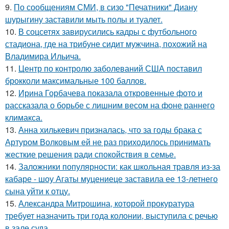
9.
По сообщениям СМИ, в сизо "Печатники" Диану
шурыгину заставили мыть полы и туалет.
10.
В соцсетях завирусились кадры с футбольного
стадиона, где на трибуне сидит мужчина, похожий на
Владимира Ильича.
11.
Центр по контролю заболеваний США поставил
брокколи максимальные 100 баллов.
12.
Ирина Горбачева показала откровенные фото и
рассказала о борьбе с лишним весом на фоне раннего
климакса.
13.
Анна хилькевич призналась, что за годы брака с
Артуром Волковым ей не раз приходилось принимать
жесткие решения ради спокойствия в семье.
14.
Заложники популярности: как школьная травля из-за
кабаре - шоу Агаты муцениеце заставила ее 13-летнего
сына уйти к отцу.
15.
Александра Митрошина, которой прокуратура
требует назначить три года колонии, выступила с речью
в зале суда.