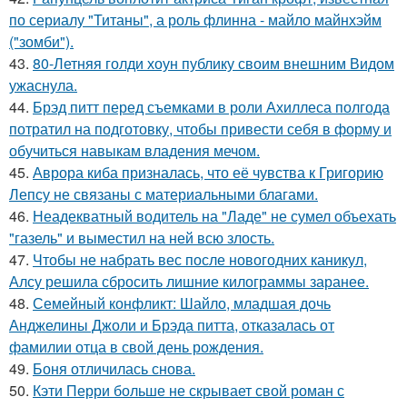
по сериалу "Титаны", а роль флинна - майло майнхэйм
("зомби").
43.
80-Летняя голди хоун публику своим внешним Видом
ужаснула.
44.
Брэд питт перед съемками в роли Ахиллеса полгода
потратил на подготовку, чтобы привести себя в форму и
обучиться навыкам владения мечом.
45.
Аврора киба призналась, что её чувства к Григорию
Лепсу не связаны с материальными благами.
46.
Неадекватный водитель на "Ладе" не сумел объехать
"газель" и выместил на ней всю злость.
47.
Чтобы не набрать вес после новогодних каникул,
Алсу решила сбросить лишние килограммы заранее.
48.
Семейный конфликт: Шайло, младшая дочь
Анджелины Джоли и Брэда питта, отказалась от
фамилии отца в свой день рождения.
49.
Боня отличилась снова.
50.
Кэти Перри больше не скрывает свой роман с