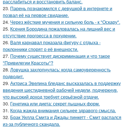
расслабиться и восстановить баланс.
23.
Парень познакомился с девушкой в интернете и
позвал её на первое свидание.
24.
Через жёсткие мучения и сильную боль - к "Оскару".
25.
Ксения Бородина пожаловалась на лишний вес и
отсутствие прогресса в похудении.
26.
Валя карнавал показала фигуру с отдыха -
поклонники спорят о её внешности.
27.
Почему существует дискриминация и что такое
"Привилегии Красоты"?
28.
Ловушка захлопнулась: когда самоуверенность
подводит.
29.
Актриса Эвелина бледанс высказалась в поддержку
введения шестидневной рабочей недели, подчеркнув,
что высокий доход требует серьёзной отдачи.
30.
Генетика или диета: секрет пышных форм.
31.
Когда жажда внимания сильнее здравого смысла.
32.
Брак Уилла Смита и Джады пинкетт - Смит распался
из-за публичного скандала.