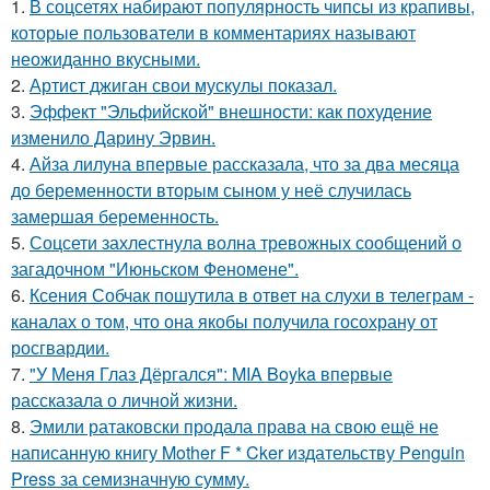
1.
В соцсетях набирают популярность чипсы из крапивы,
которые пользователи в комментариях называют
неожиданно вкусными.
2.
Артист джиган свои мускулы показал.
3.
Эффект "Эльфийской" внешности: как похудение
изменило Дарину Эрвин.
4.
Айза лилуна впервые рассказала, что за два месяца
до беременности вторым сыном у неё случилась
замершая беременность.
5.
Соцсети захлестнула волна тревожных сообщений о
загадочном "Июньском Феномене".
6.
Ксения Собчак пошутила в ответ на слухи в телеграм -
каналах о том, что она якобы получила госохрану от
росгвардии.
7.
"У Меня Глаз Дёргался": MIA Boyka впервые
рассказала о личной жизни.
8.
Эмили ратаковски продала права на свою ещё не
написанную книгу Mother F * Cker издательству Penguin
Press за семизначную сумму.