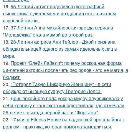
16.
55-Летний артист поделился фотографией
выпускника с дипломом и поздравил его с началом
взрослой жизни.
17.
37-Летняя Анна михайловская звезда сериала
"Молодёжка" стала мамой во второй раз.
18.
28-Летняя актриса Аня Тейлор - Джой признана
обладательницей одного из самых идеальных лиц в
мире.
19.
Проект "Блейк Лайвли": почему роскошная форма
38-летней актрисы после четырех родов - это не магия, а
бюджет.
20.
"Потерял Такую Шикарную Женщину" - в сети
обсуждают бывшую супругу Григория Лепса.
21.
Дочь покойного пола уокера мидоу опубликовала у
себя хронику с каннского кинофестиваля, где отмечали
25-летие с выхода первой части "Форсажа".
22.
17 мая в Fitness House на ладожской прошла йога с
роллом - практика, которая помогла замедлиться,