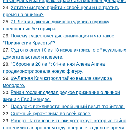
на Onlyfans и за неделю заработала миллион долларов.
24.
Хотите быстрее прийти к своей цели и не тратить
время на ошибки?
25.
71-Летняя дженис дикинсон удивила публику
внешностью без прикрас.
26.
Почему существует дискриминация и что такое
"Привилегии Красоты"?
27.
Суд отклонил 10 из 13 исков актрисы о с * ксуальных
домогательствах и клевете.
28.
"Сбросила 20 лет": 61-летняя Алена Апина
продемонстрировала новую фигуру.
29.
69-Летняя Ким кэтролл тайно вышла замуж за
молодого.
30.
Райан гослинг сделал редкое признание о личной
жизни с Евой мендес.
31.
Парадокс вежливости: необычный визит грабителя.
32.
Снежный кураж: зима во всей красе.
33.
Роберт Паттинсон и сьюки уотерхаус, которые тайно
поженились в прошлом году, впервые за долгое время