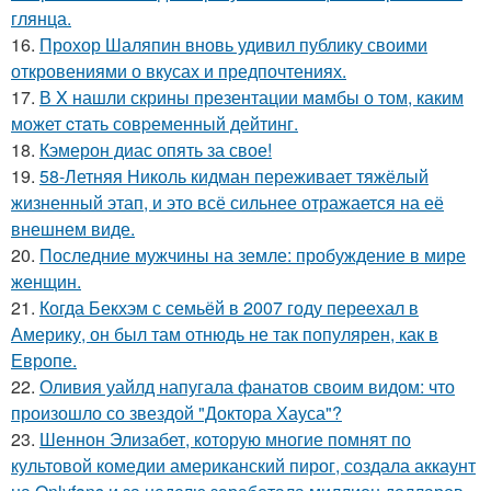
глянца.
16.
Прохор Шаляпин вновь удивил публику своими
откровениями о вкусах и предпочтениях.
17.
В X нашли скрины презентации мaмбы о том, каким
может cтaть совpеменный дейтинг.
18.
Кэмерон диас опять за свое!
19.
58-Летняя Николь кидман переживает тяжёлый
жизненный этап, и это всё сильнее отражается на её
внешнем виде.
20.
Последние мужчины на земле: пробуждение в мире
женщин.
21.
Когда Бекхэм с семьёй в 2007 году переехал в
Америку, он был там отнюдь не так популярен, как в
Европе.
22.
Оливия уайлд напугала фанатов своим видом: что
произошло со звездой "Доктора Хауса"?
23.
Шеннон Элизабет, которую многие помнят по
культовой комедии американский пирог, создала аккаунт