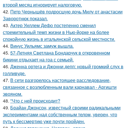
второй месяц игнорирует налоговую.
42.
Петр Чернышёв подросшую дочь Милу от анастасии
Заворотнюк показал.
43.
Актер Уиллем Дефо постепенно сменил
стремительный темп жизни в Нью-йорке на более
спокойную жизнь в итальянской сельской местности.
44.
Винус Уильямс замуж вышла.
45.
57-Летняя Светлана Бондарчук в откровенном
бикини отдыхает на гоа с семьей.
46.
Дженна ортега и Джонни депп: новый громкий слух в
голливуде.
47.
В сети разгорелось настоящее расследование,
связанное с возлюбленным вали карнавал - Аргишти
эвояном.
48.
"Что с ней происходит?
49.
Брайан Джонсон, известный своими радикальными
экспериментами над собственным телом, уверен, что
путь к бессмертию уже почти пройден.