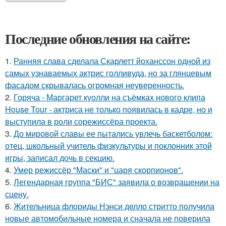
Последние обновления на сайте:
1.
Ранняя слава сделала Скарлетт йоханссон одной из
самых узнаваемых актрис голливуда, но за глянцевым
фасадом скрывалась огромная неуверенность.
2.
Горяча - Маргарет куолли на съёмках нового клипа
House Tour - актриса не только появилась в кадре, но и
выступила в роли сорежиссёра проекта.
3.
До мировой славы ее пытались увлечь баскетболом:
отец, школьный учитель физкультуры и поклонник этой
игры, записал дочь в секцию.
4.
Умер режиссёр "Маски" и "царя скорпионов".
5.
Легендарная группа "БИС" заявила о возвращении на
сцену.
6.
Жительница флориды Нэнси делло стритто получила
новые автомобильные номера и сначала не поверила