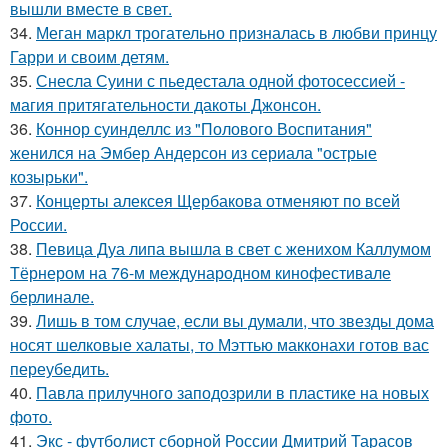
вышли вместе в свет.
34.
Меган маркл трогательно призналась в любви принцу
Гарри и своим детям.
35.
Снесла Суини с пьедестала одной фотосессией -
магия притягательности дакоты Джонсон.
36.
Коннор суинделлс из "Полового Воспитания"
женился на Эмбер Андерсон из сериала "острые
козырьки".
37.
Концерты алексея Щербакова отменяют по всей
России.
38.
Певица Дуа липа вышла в свет с женихом Каллумом
Тёрнером на 76-м международном кинофестивале
берлинале.
39.
Лишь в том случае, если вы думали, что звезды дома
носят шелковые халаты, то Мэттью макконахи готов вас
переубедить.
40.
Павла прилучного заподозрили в пластике на новых
фото.
41.
Экс - футболист сборной России Дмитрий Тарасов