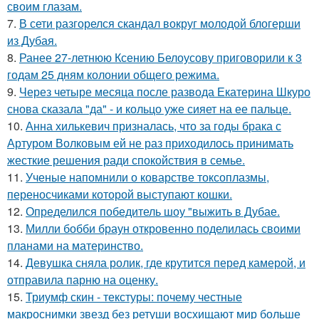
своим глазам.
7.
В сети разгорелся скандал вокруг молодой блогерши
из Дубая.
8.
Ранее 27-летнюю Ксению Белоусову приговорили к 3
годам 25 дням колонии общего режима.
9.
Через четыре месяца после развода Екатерина Шкуро
снова сказала "да" - и кольцо уже сияет на ее пальце.
10.
Анна хилькевич призналась, что за годы брака с
Артуром Волковым ей не раз приходилось принимать
жесткие решения ради спокойствия в семье.
11.
Ученые напомнили о коварстве токсоплазмы,
переносчиками которой выступают кошки.
12.
Определился победитель шоу "выжить в Дубае.
13.
Милли бобби браун откровенно поделилась своими
планами на материнство.
14.
Девушка сняла ролик, где крутится перед камерой, и
отправила парню на оценку.
15.
Триумф скин - текстуры: почему честные
макроснимки звезд без ретуши восхищают мир больше