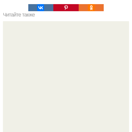
Читайте также
Творог на перекус Сколько грамм. Перекус. 1. творог.
Джастин и хейли бибер, которые в прошлом месяце