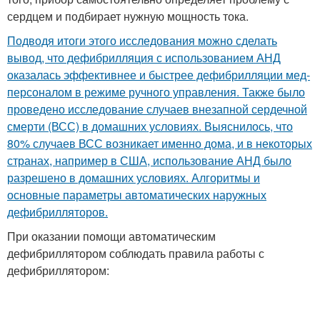
сердцем и подбирает нужную мощность тока.
Подводя итоги этого исследования можно сделать
вывод, что дефибрилляция с использованием АНД
оказалась эффективнее и быстрее дефибрилляции мед-
персоналом в режиме ручного управления. Также было
проведено исследование случаев внезапной сердечной
смерти (ВСС) в домашних условиях. Выяснилось, что
80% случаев ВСС возникает именно дома, и в некоторых
странах, например в США, использование АНД было
разрешено в домашних условиях. Алгоритмы и
основные параметры автоматических наружных
дефибрилляторов.
При оказании помощи автоматическим
дефибриллятором соблюдать правила работы с
дефибриллятором: