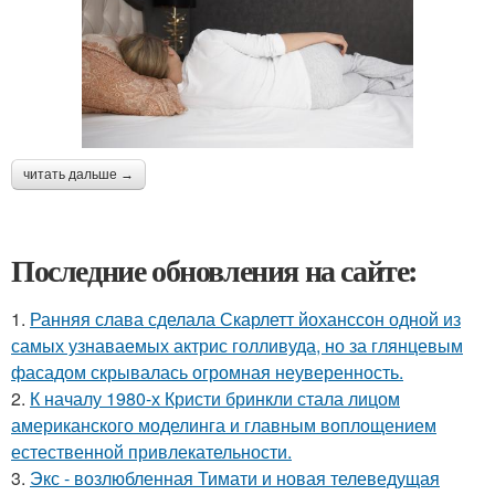
читать дальше →
Последние обновления на сайте:
1.
Ранняя слава сделала Скарлетт йоханссон одной из
самых узнаваемых актрис голливуда, но за глянцевым
фасадом скрывалась огромная неуверенность.
2.
К началу 1980-х Кристи бринкли стала лицом
американского моделинга и главным воплощением
естественной привлекательности.
3.
Экс - возлюбленная Тимати и новая телеведущая