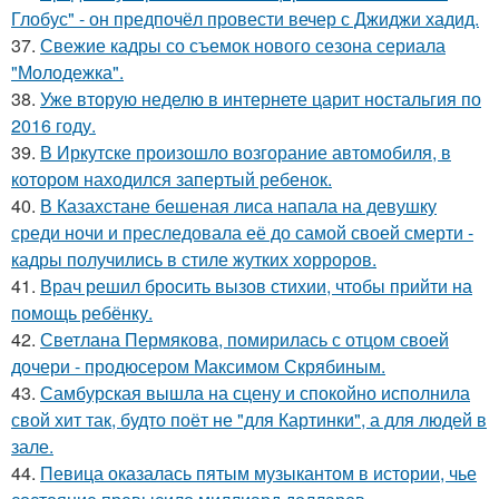
Глобус" - он предпочёл провести вечер с Джиджи хадид.
37.
Свежие кадры со съемок нового сезона сериала
"Молодежка".
38.
Уже вторую неделю в интернете царит ностальгия по
2016 году.
39.
В Иркутске произошло возгорание автомобиля, в
котором находился запертый ребенок.
40.
В Казахстане бешеная лиса напала на девушку
среди ночи и преследовала её до самой своей смерти -
кадры получились в стиле жутких хорроров.
41.
Врач решил бросить вызов стихии, чтобы прийти на
помощь ребёнку.
42.
Светлана Пермякова, помирилась с отцом своей
дочери - продюсером Максимом Скрябиным.
43.
Самбурская вышла на сцену и спокойно исполнила
свой хит так, будто поёт не "для Картинки", а для людей в
зале.
44.
Певица оказалась пятым музыкантом в истории, чье