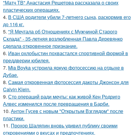
"Матч ТВ" Анастасия Решетова рассказала о своих
пластических операциях.
4.
В США родители убили 7-летнего сына, раскормив его
до 116 кг.
5.
"Я Мечтала об Отношениях с Мужчиной Старого
Склада" - 35-летняя возлюбленная Павла Деревянко
сделала откровенное признание.
6.
Иван охлобыстин похвастался спортивной формой в
преддверии юбилея.
7.
Mia Boyka устроила яркую фотосессию на отдыхе в
Дубае.
8.
Самая откровенная фотосессия дакоты Джонсон для
Calvin Klein.
9.
Сто операций ради мечты: как живой Кен Родриго
Алвес изменился после превращения в Барби.
10.
Антон Гусев с новым "Открытым Взглядом" после
пластики.
11.
Прохор Шаляпин вновь удивил публику своими
откровениями о вкусах и предпочтениях.