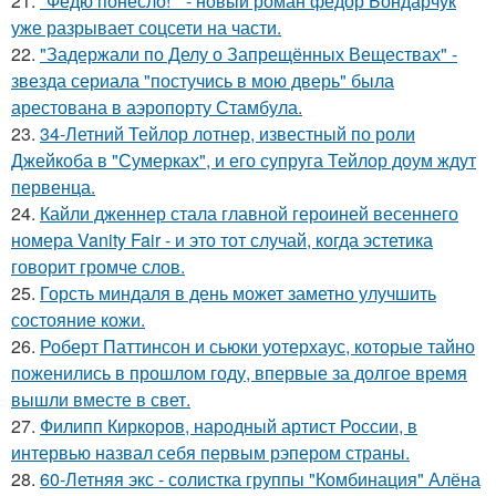
21.
"Федю понесло! " - новый роман фёдор Бондарчук
уже разрывает соцсети на части.
22.
"Задержали по Делу о Запрещённых Веществах" -
звезда сериала "постучись в мою дверь" была
арестована в аэропорту Стамбула.
23.
34-Летний Тейлор лотнер, известный по роли
Джейкоба в "Сумерках", и его супруга Тейлор доум ждут
первенца.
24.
Кайли дженнер стала главной героиней весеннего
номера Vanity Fair - и это тот случай, когда эстетика
говорит громче слов.
25.
Горсть миндаля в день может заметно улучшить
состояние кожи.
26.
Роберт Паттинсон и сьюки уотерхаус, которые тайно
поженились в прошлом году, впервые за долгое время
вышли вместе в свет.
27.
Филипп Киркоров, народный артист России, в
интервью назвал себя первым рэпером страны.
28.
60-Летняя экс - солистка группы "Комбинация" Алёна