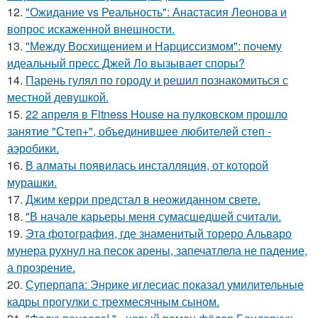
12.
"Ожидание vs Реальность": Анастасия Леонова и
вопрос искаженной внешности.
13.
"Между Восхищением и Нарциссизмом": почему
идеальный пресс Джей Ло вызывает споры?
14.
Парень гулял по городу и решил познакомиться с
местной девушкой.
15.
22 апреля в Fitness House на пулковском прошло
занятие "Степ+", объединившее любителей степ -
аэробики.
16.
В алматы появилась инсталляция, от которой
мурашки.
17.
Джим керри предстал в неожиданном свете.
18.
"В начале карьеры меня сумасшедшей считали.
19.
Эта фотография, где знаменитый тореро Альваро
мунера рухнул на песок арены, запечатлела не падение,
а прозрение.
20.
Суперпапа: Энрике иглесиас показал умилительные
кадры прогулки с трехмесячным сыном.