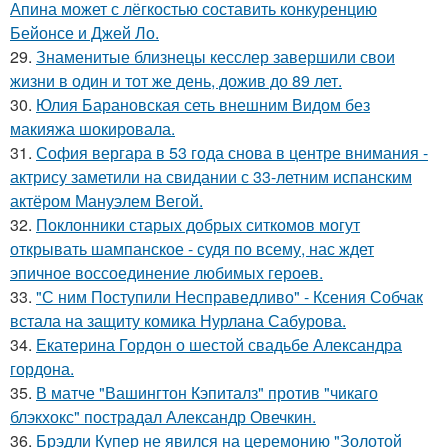
Апина может с лёгкостью составить конкуренцию
Бейонсе и Джей Ло.
29.
Знаменитые близнецы кесслер завершили свои
жизни в один и тот же день, дожив до 89 лет.
30.
Юлия Барановская сеть внешним Видом без
макияжа шокировала.
31.
София вергара в 53 года снова в центре внимания -
актрису заметили на свидании с 33-летним испанским
актёром Мануэлем Вегой.
32.
Поклонники старых добрых ситкомов могут
открывать шампанское - судя по всему, нас ждет
эпичное воссоединение любимых героев.
33.
"С ним Поступили Несправедливо" - Ксения Собчак
встала на защиту комика Нурлана Сабурова.
34.
Екатерина Гордон о шестой свадьбе Александра
гордона.
35.
В матче "Вашингтон Кэпиталз" против "чикаго
блэкхокс" пострадал Александр Овечкин.
36.
Брэдли Купер не явился на церемонию "Золотой