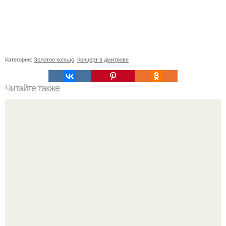
Категории:
Золотое кольцо
,
Концерт в дмитрове
Читайте также
Что значит ухаживать за собой. Забота о себе, уход за
собой...