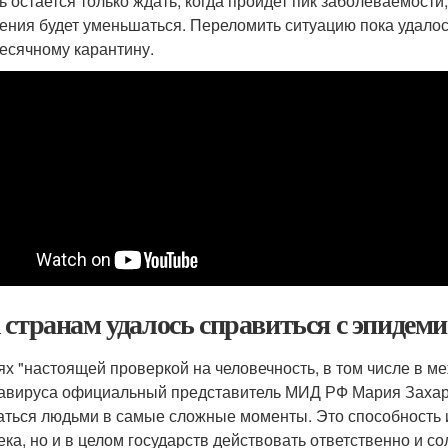
ь остается только ждать, когда пройдет пик заболеваемости
ения будет уменьшаться. Переломить ситуацию пока удал
есячному карантину.
 странам удалось справиться с эпидем
ях "настоящей проверкой на человечность, в том числе в 
авируса официальный представитель МИД РФ Мария Захаро
аться людьми в самые сложные моменты. Это способность и 
ека, но и в целом государств действовать ответственно и 