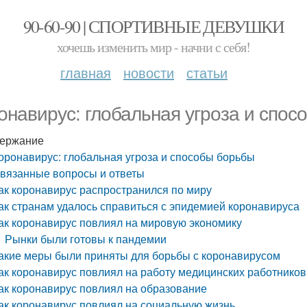
90-60-90 | СПОРТИВНЫЕ ДЕВУШКИ
хочешь изменить мир - начни с себя!
главная
новости
статьи
онавирус: глобальная угроза и спос
ержание
оронавирус: глобальная угроза и способы борьбы
вязанные вопросы и ответы
ак коронавирус распространился по миру
ак странам удалось справиться с эпидемией коронавируса
ак коронавирус повлиял на мировую экономику
Рынки были готовы к пандемии
акие меры были приняты для борьбы с коронавирусом
ак коронавирус повлиял на работу медицинских работников
ак коронавирус повлиял на образование
ак коронавирус повлиял на социальную жизнь