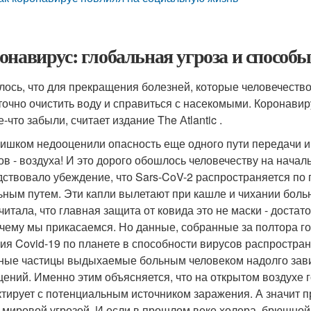
онавирус: глобальная угроза и способ
лось, что для прекращения болезней, которые человечество
точно очистить воду и справиться с насекомыми. Коронавир
-что забыли, считает издание The Аtlantic .
ишком недооценили опасность еще одного пути передачи 
ов - воздуха! И это дорого обошлось человечеству на начал
дствовало убеждение, что Sars-CoV-2 распространяется по
ьным путем. Эти капли вылетают при кашле и чихании боль
читала, что главная защита от ковида это не маски - доста
к чему мы прикасаемся. Но данные, собранные за полтора г
ия Covid-19 по планете в способности вирусов распростра
ные частицы выдыхаемые больным человеком надолго зави
ений. Именно этим объясняется, что на открытом воздухе г
ктирует с потенциальным источником заражения. А значит 
й мировой угрозой. И если в прошлом веке холера, брюшно