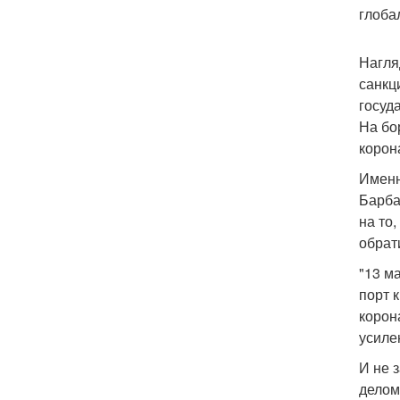
глоба
Нагля
санкц
госуд
На бо
корон
Именн
Барба
на то
обрат
"13 м
порт 
корон
усиле
И не 
делом