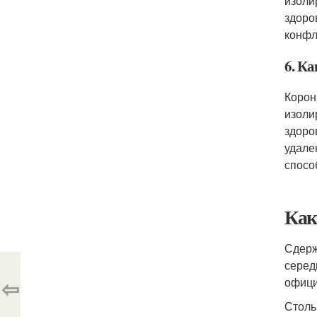
изоли
здоро
конфл
6. К
Корон
изоли
здоро
удале
спосо
Как
Сдерж
серед
⇦
офици
Столь