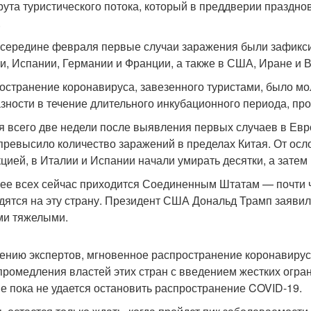
ута туристического потока, который в преддверии праздно
.
 середине февраля первые случаи заражения были зафикс
и, Испании, Германии и Франции, а также в США, Иране и 
остранение коронавируса, завезенного туристами, было мо
азности в течение длительного инкубационного периода, пр
я всего две недели после выявления первых случаев в Ев
превысило количество заражений в пределах Китая. От ос
цией, в Италии и Испании начали умирать десятки, а затем и
ее всех сейчас приходится Соединенным Штатам — почти 
дятся на эту страну. Президент США Дональд Трамп заявил
и тяжелыми.
ению экспертов, мгновенное распространение коронавиру
 промедления властей этих стран с введением жестких огр
е пока не удается остановить распространение COVID-19.