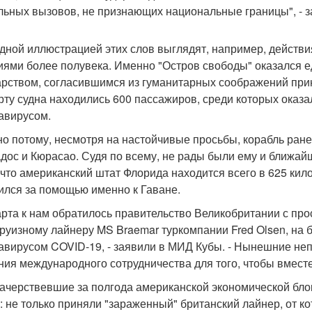
льных вызовов, не признающих национальные границы", - з
дной иллюстрацией этих слов выглядят, например, действ
иями более полувека. Именно "Остров свободы" оказался 
арством, согласившимся из гуманитарных соображений при
рту судна находились 600 пассажиров, среди которых оказ
авирусом.
о потому, несмотря на настойчивые просьбы, корабль ране
дос и Кюрасао. Судя по всему, не рады были ему и ближа
, что американский штат Флорида находится всего в 625 ки
ился за помощью именно к Гаване.
арта к нам обратилось правительство Великобритании с про
круизному лайнеру MS Braemar туркомпании Fred Olsen, на
авирусом COVID-19, - заявили в МИД Кубы. - Нынешние не
ния международного сотрудничества для того, чтобы вмест
зачерствевшие за полгода американской экономической бло
: не только приняли "зараженный" британский лайнер, от кот