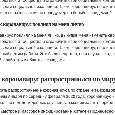
роваться от общества и ограничить свои социальные контак
вьем и социальной изоляцией. Также коронавирус повлиял
икты и разногласия по поводу мер по борьбе с эпидемией.
ак коронавирус повлиял на меня лично
авирус повлиял на меня лично, вынудив меня изменить св
роваться от общества и ограничить свои социальные контак
вьем и социальной изоляцией. Также коронавирус повлиял 
нный режим работы. Это было непросто, но я научился ада
бы работать и общаться с людьми.
 коронавирус распространился по мир
ать распространение коронавируса по стране китайским эпи
ины января по середину февраля 2020 года, коронавирус «п
ально подтвержденных случаев заражения за этот период «с
 быстрое и массовое инфицирование жителей Поднебесной