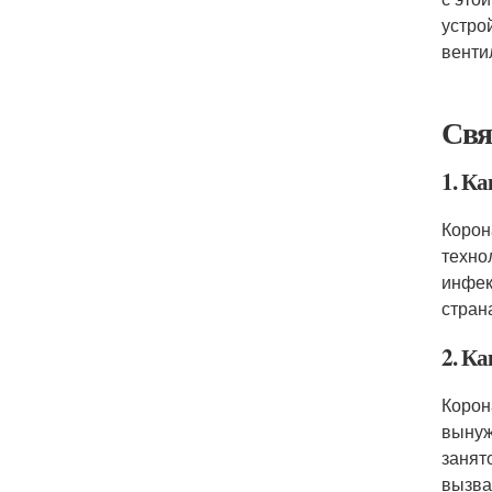
устро
венти
Свя
1. К
Корон
техно
инфек
стран
2. К
Корон
вынуж
занят
вызва