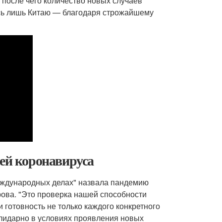
, после чего количество новых случаев
ось лишь Китаю — благодаря строжайшему
ией коронавируса
международных делах" назвала пандемию
ва. "Это проверка нашей способности
готовность не только каждого конкретного
солидарно в условиях проявления новых