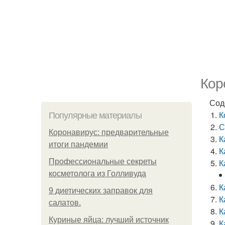
Кор
Сод
К
Популярные материалы
С
Коронавирус: предварительные
К
итоги пандемии
К
Профессиональные секреты
К
косметолога из Голливуда
К
9 диетических заправок для
К
салатов.
К
Куриные яйца: лучший источник
К