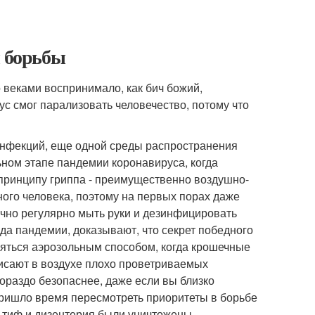
ы борьбы
 веками воспринимало, как бич божий,
ус смог парализовать человечество, потому что
инфекций, еще одной среды распространения
ьном этапе пандемии коронавируса, когда
 принципу гриппа - преимущественно воздушно-
ного человека, поэтому на первых порах даже
точно регулярно мыть руки и дезинфицировать
ода пандемии, доказывают, что секрет победного
няться аэрозольным способом, когда крошечные
сают в воздухе плохо проветриваемых
ораздо безопаснее, даже если вы близко
пришло время пересмотреть приоритеты в борьбе
й тиф и дизентерия были уничтожены