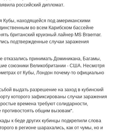
аявила российский дипломат.
ия Кубы, находящейся под американскими
единственным во всем Карибском бассейне
нять британский круизный лайнер MS Braemar.
ались подтвержденные случаи заражения
е отказались принимать Доминикана, Багамы,
йшие союзники Великобритании - США. Несмотря
лометрах от Кубы, Лондон почему-то официально
сьбой выдать разрешение на заход в кубинский
 борту которого зафиксированы случаи заражения
простые времена требуют солидарности,
е противостоять общим вызовам".
кады к беде других кубинцы подкрепили слова
орого в регионе шарахались, как от чумы, но и