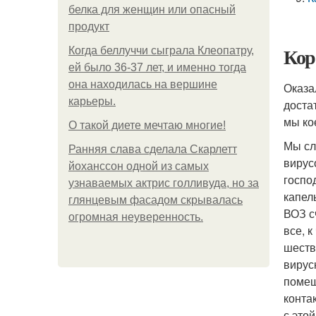
белка для женщин или опасный
продукт
Кор
Когда беллуччи сыграла Клеопатру,
ей было 36-37 лет, и именно тогда
она находилась на вершине
Оказа
карьеры.
доста
мы кое
О такой диете мечтаю многие!
Мы сл
Ранняя слава сделала Скарлетт
вирус
йоханссон одной из самых
госпо
узнаваемых актрис голливуда, но за
капел
глянцевым фасадом скрывалась
ВОЗ с
огромная неуверенность.
все, 
шеств
вирус
помещ
конта
с это