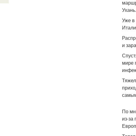
маршр
Ухань
Уже в
Итали
Распр
и зар
Спуст
мире 
инфек
Тяжел
прихо
самым
По мн
из-за
Европ