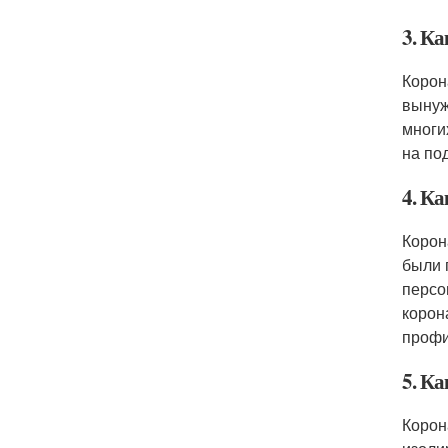
3. Ка
Корон
вынуж
многи
на по
4. К
Корон
были 
персо
корон
профи
5. К
Корон