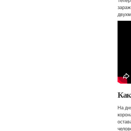
Тепер
зараж
двухм
Как
На дн
корон
остав
челов