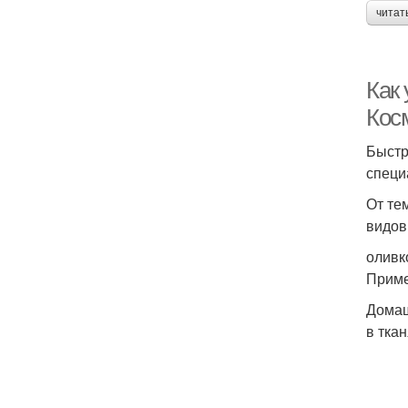
читат
Как
Кос
Быстр
специ
От те
видов
оливк
Приме
Домаш
в тка