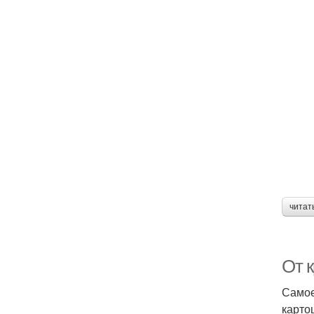
читат
От 
Самое
карто