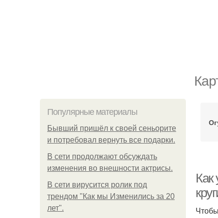
Кар
Популярные материалы
Ог
Бывший пришёл к своей сеньорите
и потребовал вернуть все подарки.
В сети продолжают обсуждать
изменения во внешности актрисы.
Как 
В сети вирусится ролик под
круг
трендом "Как мы Изменились за 20
лет".
Чтобы