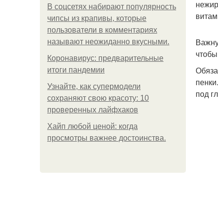
нежир
В соцсетях набирают популярность
витам
чипсы из крапивы, которые
пользователи в комментариях
Важну
называют неожиданно вкусными.
чтобы
Коронавирус: предварительные
Обяза
итоги пандемии
пенки
Узнайте, как супермодели
под г
сохраняют свою красоту: 10
проверенных лайфхаков
Хайп любой ценой: когда
просмотры важнее достоинства.