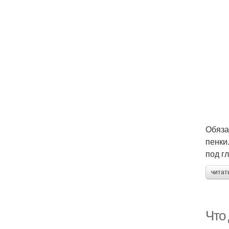
Обяза
пенки
под г
читат
Что 