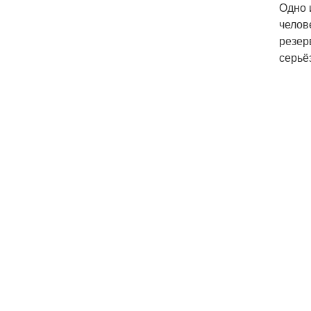
Одно 
челов
резер
серьё