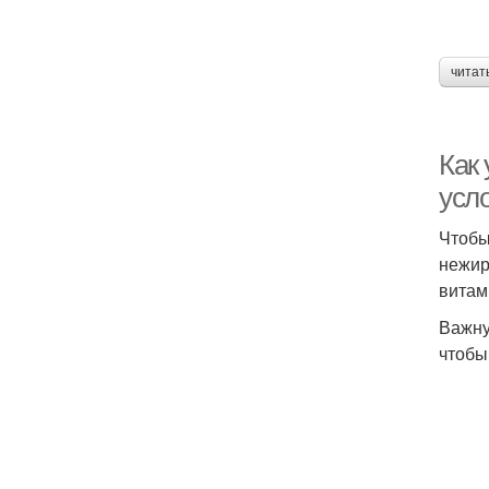
читат
Как 
усл
Чтобы
нежир
витам
Важну
чтобы