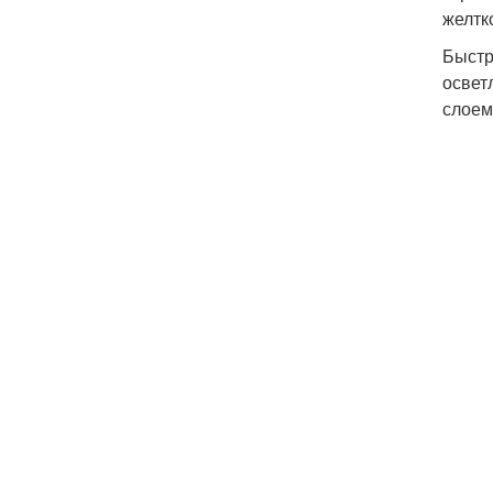
желтк
Быстр
освет
слоем