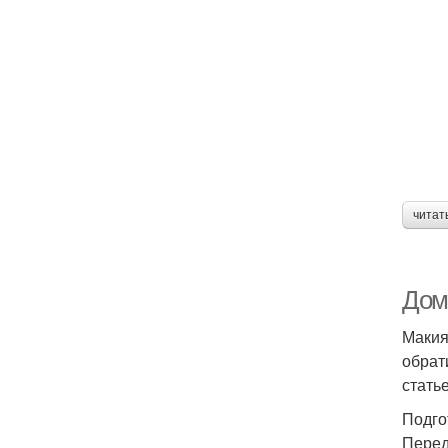
читат
Дом
Макия
обрат
стать
Подго
Перед