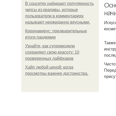
В соцсетях набирают популярность
Осн
чипсы из крапивы, которые
нач
пользователи в комментариях
Искус
называют неожиданно вкусными.
косме
Коронавирус: предварительные
итоги пандемии
Также
Узнайте, как супермодели
инстр
сохраняют свою красоту: 10
после
проверенных лайфхаков
Чисто
Хайп любой ценой: когда
Перед
просмотры важнее достоинства.
прису