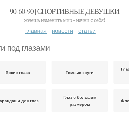
90-60-90 | СПОРТИВНЫЕ ДЕВУШКИ
хочешь изменить мир - начни с себя!
главная
новости
статьи
ги под глазами
Гла
Яркие глаза
Темные круги
Глаз с большим
арандаши для глаз
Фло
размером
Глаз в домашних
Макияж с глаз
Син