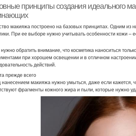
условиях
овные принципы создания идеального ма
инающих
ство макияжа построено на базовых принципах. Одним из н
Мешки под глазами
Отеки под глазами
Ме
тики. При ее выборе нужно учитывать особенности кожи – ее
 нужно обратить внимание, что косметика наноситься тол
ументами при хорошем освещении и в отличном настроении
Патчи для глаз
довательность действий.
та прежде всего
 нанесением макияжа нужно умыться, даже если кажется, ч
тствуют фрагменты кожного жира и пыли, которые нужно уда