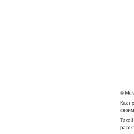
© Mak
Как п
своим
Такой
расск