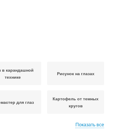
з в карандашной
Рисунок на глазах
технике
Картофель от темных
мастер для глаз
кругов
Показать все
яки под глазами
Маски от темных кругов