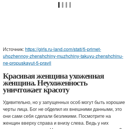
Источник:
https://girls.ru-land.com/stati/5-primet-
uhozhennoy-zhenshchiny-muzhchiny-takuyu-zhenshchinu-
ne-propuskayut-5-pravil
Красивая женщина ухоженная
женщина. Неухоженность
уничтожает красоту
Удивительно, но у запущенных особ могут быть хорошие
черты лица. Бог не обделил их внешними данными, это
они сами себя сделали безликими. Посмотрите на
женщин вверху справа и внизу слева. Ведь у них