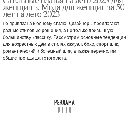
Платья с запахом
Модные платья
женщин з. Мода для женщин за 50
лет на лето 2023
не привязана к одному стилю. Дизайнеры предлагают
разные стилевые решения, а не только привычную
Летние платья
Платья из штапеля
большинству классику. Рассмотрим основные тенденции
для возрастных дам в стилях кэжуал, бохо, спорт шик,
романтический и богемный шик, а также перечислим
общие тренды для этого лета.
Платья в русском стиле
Повседневные платья