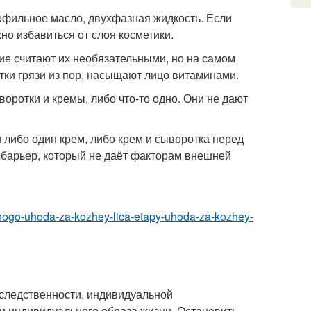
офильное масло, двухфазная жидкость. Если
но избавиться от слоя косметики.
ие считают их необязательными, но на самом
тки грязи из пор, насыщают лицо витаминами.
оротки и кремы, либо что-то одно. Они не дают
 либо один крем, либо крем и сыворотка перед
барьер, который не даёт факторам внешней
evnogo-uhoda-za-kozhey-lica-etapy-uhoda-za-kozhey-
аследственности, индивидуальной
 индивидуального образа жизни. Остановить