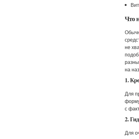
Вит
Что 
Обычн
средс
не хв
подоб
разны
на на
1. Кр
Для п
форму
с фак
2. Ги
Для о