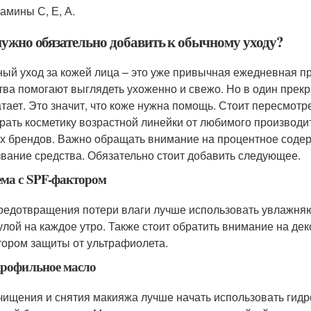
амины С, Е, А.
нужно обязательно добавить к обычному уходу?
ый уход за кожей лица – это уже привычная ежедневная п
тва помогают выглядеть ухоженно и свежо. Но в один прек
атает. Это значит, что коже нужна помощь. Стоит пересмотре
рать косметику возрастной линейки от любимого производ
х брендов. Важно обращать внимание на процентное содер
звание средства. Обязательно стоит добавить следующее.
ема с SPF-фактором
редотвращения потери влаги лучше использовать увлажня
лой на каждое утро. Также стоит обратить внимание на дек
тором защиты от ультрафиолета.
дрофильное масло
чищения и снятия макияжа лучше начать использовать гид