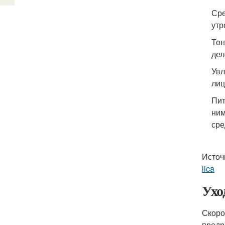
Сре
утр
Тон
дел
Увл
лиц
Пит
ним
сре
Источ
lica
Ухо
Скоро
предр