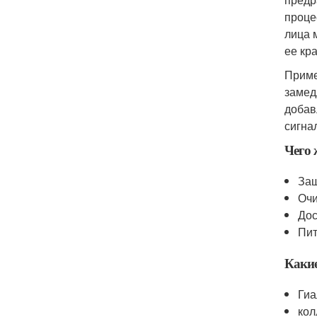
проце
лица 
ее кр
Приме
замед
добав
сигна
Чего 
Защ
Очи
Дос
Пит
Какие
Гиа
кол