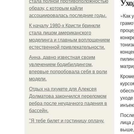
Ухо
стала полной противоположностью
образу, с которым кайли
«Как 
ассоциировалась последние годы.
грам
К началу 1980-х Кристи бринкли
проце
стала лицом американского
конкр
моделинга и главным воплощением
тониз
естественной привлекательности.
конце
Анна, давно известная своим
пилин
увлечением бодибилдингом,
матри
впервые попробовала себя в роли
Кроме
модели.
курсо
Отдых на пхукете для Алексея
обесп
Долматова закончился переломом
уходе
ребра после неудачного падения в
инъек
бассейн.
После
"Я тебе билет и гостиницу оплачу.
лица 
выше,