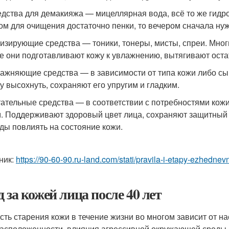
дства для демакияжа — мицеллярная вода, всё то же гидр
ом для очищения достаточно пенки, то вечером сначала нуж
изирующие средства — тоники, тонеры, мисты, спреи. Мног
е они подготавливают кожу к увлажнению, вытягивают оста
ажняющие средства — в зависимости от типа кожи либо сыв
у высохнуть, сохраняют его упругим и гладким.
ательные средства — в соответствии с потребностями кожи
. Поддерживают здоровый цвет лица, сохраняют защитный 
ды повлиять на состояние кожи.
ник:
https://90-60-90.ru-land.com/stati/pravila-i-etapy-ezhedn
д за кожей лица после 40 лет
сть старения кожи в течение жизни во многом зависит от н
асположенности, влияния агрессивной окружающей среды и