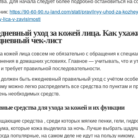
тва. Для начала следует более подробно остановиться на со
ник:
https://90-60-90.ru-land.com/stati/pravilnyy-uhod-za-kozh
-lica-v-zavisimosti
дневный уход за кожей лица. Как ухажи
дневный чек-лист
за кожей лица совсем не обязательно с обращения к специ
нения в домашних условиях. Главное — учитывать, что и ут
 и требует правильной последовательности.
 должен быть ежедневный правильный уход с учётом особе
ому можно легко распределить все средства по пунктам и пр
ень необходимых средств.
ные средства для ухода за кожей и их функции
щающие средства , среди которых мягкие пенки, гели, гид
ума, которые кожа выделила за ночь. Лучше выбрать щадя
огда популярные, на самом деле не идут на пользу никому.