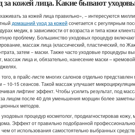
д за кожей лица. Какие бывают уходов
ухаживать за кожей лица правильно», − интересуются милл
отный
домашний уход за кожей
сочетается с регулярным по
дурах медик, в зависимости от возраста и типа кожи клиен
етную проблему. Большинство уходовых процедур включают: 
ирование, массаж лица (классический, пластический, по Ж
нтрата, затем − маски. Также часто уходовые процедуры в
г, массаж лица и, обязательно, нанесение маски – кремовой
джелях.
 того, в прайс-листе многих салонов отдельно представлен
м − 10-15 сеансов. Такой массаж улучшает микроциркуляци
ечивая лифтинг эффект. Чтобы усилить результат, под мас
 за лицом после 40 для уменьшения морщин более заметный
ционных методов.
 уходовых процедур косметолог, продиагностировав кожу, м
дома. Эффект от правильно подобранной профессиональной 
 чем от использования самостоятельно выбранных средств