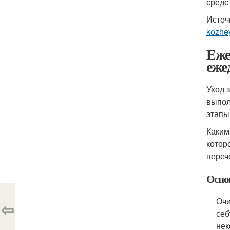
средс
Источ
kozhey
Еже
еже
Уход 
выпол
этапы
Каким
котор
переч
Основ
Очи
⇦
себ
нек