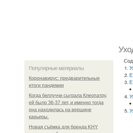
Ухо
Сод
У
Популярные материалы
Е
Коронавирус: предварительные
Е
итоги пандемии
Когда беллуччи сыграла Клеопатру,
У
ей было 36-37 лет, и именно тогда
она находилась на вершине
У
карьеры.
Новая съёмка для бренда KHY