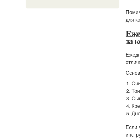
Помим
для к
Еже
за 
Ежедн
отлич
Основ
Очи
Тон
Сыв
Кре
Дне
Если 
инстр