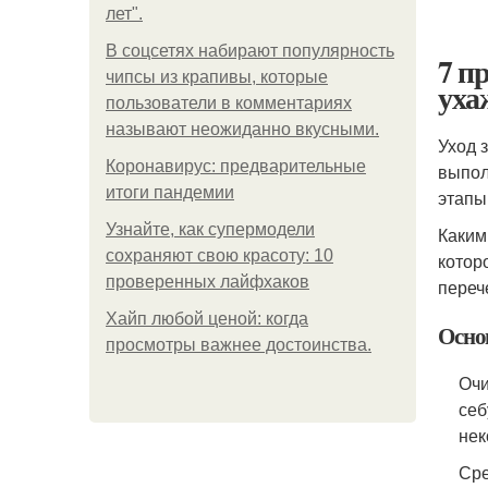
лет".
В соцсетях набирают популярность
7 п
чипсы из крапивы, которые
уха
пользователи в комментариях
называют неожиданно вкусными.
Уход 
Коронавирус: предварительные
выпол
итоги пандемии
этапы
Узнайте, как супермодели
Каким
сохраняют свою красоту: 10
котор
проверенных лайфхаков
переч
Хайп любой ценой: когда
Основ
просмотры важнее достоинства.
Очи
себ
нек
Сре