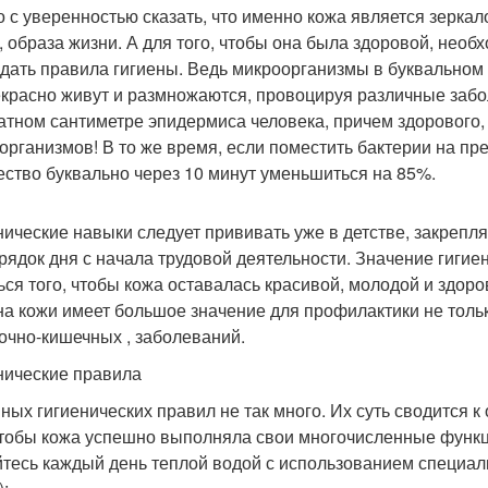
 с уверенностью сказать, что именно кожа является зеркало
, образа жизни. А для того, чтобы она была здоровой, необ
дать правила гигиены. Ведь микроорганизмы в буквальном с
красно живут и размножаются, провоцируя различные заб
атном сантиметре эпидермиса человека, причем здорового, 
организмов! В то же время, если поместить бактерии на п
ество буквально через 10 минут уменьшиться на 85%.
нические навыки следует прививать уже в детстве, закрепл
рядок дня с начала трудовой деятельности. Значение гигие
ься того, чтобы кожа оставалась красивой, молодой и здоро
на кожи имеет большое значение для профилактики не тольк
очно-кишечных , заболеваний.
нические правила
ных гигиенических правил не так много. Их суть сводится 
чтобы кожа успешно выполняла свои многочисленные функ
тесь каждый день теплой водой с использованием специаль