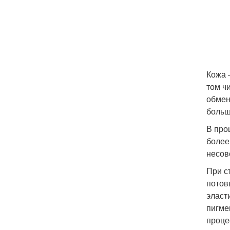
Кожа 
том ч
обмен
больш
В про
более
несов
При с
потов
эласт
пигме
проце