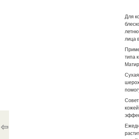
Для к
блеск
летню
лица 
Приме
типа 
Матир
Сухая
шерох
помог
Совет
кожей
эффек
⇦
Ежедн
расти