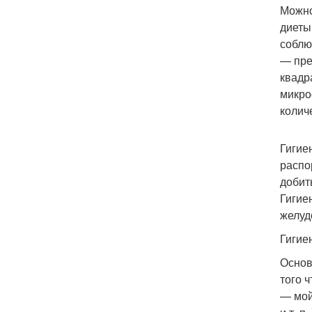
Можно
диеты
соблю
— пре
квадр
микро
колич
Гигие
распо
добит
Гигие
желуд
Гигие
Основ
того 
— мой