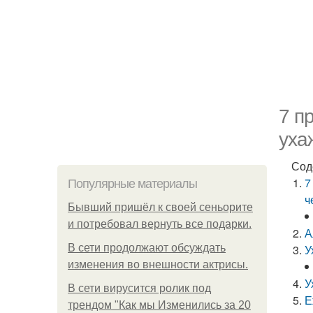
7 п
уха
Сод
7
Популярные материалы
ч
Бывший пришёл к своей сеньорите
и потребовал вернуть все подарки.
А
В сети продолжают обсуждать
У
изменения во внешности актрисы.
У
В сети вирусится ролик под
Е
трендом "Как мы Изменились за 20