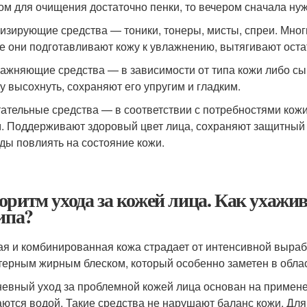
ом для очищения достаточно пенки, то вечером сначала нуж
изирующие средства — тоники, тонеры, мисты, спреи. Мног
е они подготавливают кожу к увлажнению, вытягивают оста
ажняющие средства — в зависимости от типа кожи либо сыв
у высохнуть, сохраняют его упругим и гладким.
ательные средства — в соответствии с потребностями кожи
. Поддерживают здоровый цвет лица, сохраняют защитный 
ды повлиять на состояние кожи.
оритм ухода за кожей лица. Как ухажив
типа?
я и комбинированная кожа страдает от интенсивной вырабо
терным жирным блеском, который особенно заметен в облас
евный уход за проблемной кожей лица основан на применен
ются водой. Такие средства не нарушают баланс кожи. Для