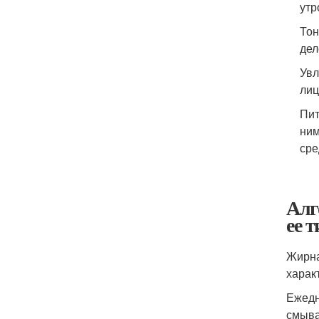
утр
Тон
дел
Увл
лиц
Пит
ним
сре
Алг
ее 
Жирна
харак
Ежедн
смыва