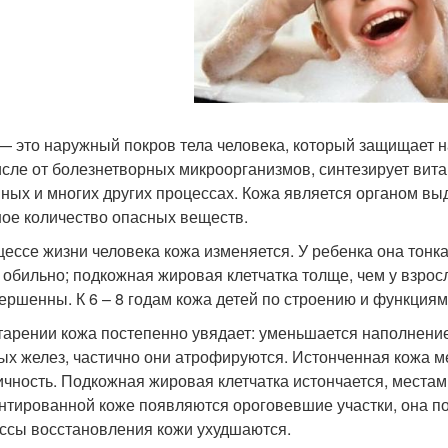
— это наружный покров тела человека, который защищает н
исле от болезнетворных микроорганизмов, синтезирует вита
ных и многих других процессах. Кожа является органом выд
ое количество опасных веществ.
цессе жизни человека кожа изменяется. У ребенка она тонк
 обильно; подкожная жировая клетчатка толще, чем у взрос
ершенны. К 6 – 8 годам кожа детей по строению и функциям
тарении кожа постепенно увядает: уменьшается наполнение
ых желез, частично они атрофируются. Истонченная кожа м
ичность. Подкожная жировая клетчатка истончается, местам
нтированной коже появляются ороговевшие участки, она п
ссы восстановления кожи ухудшаются.