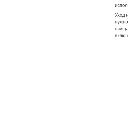
испол
Уход 
нужно
очища
включ