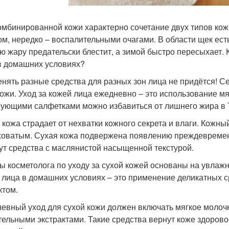
омбинированной кожи характерно сочетание двух типов кож
ом, нередко – воспалительными очагами. В области щек ест
ю жару предательски блестит, а зимой быстро пересыхает.
в домашних условиях?
нять разные средства для разных зон лица не придётся! С
кожи. Уход за кожей лица ежедневно – это использование м
ующими салфетками можно избавиться от лишнего жира в Т
 кожа страдает от нехватки кожного секрета и влаги. Кожны
оватым. Сухая кожа подвержена появлению преждевремен
ут средства с маслянистой насыщенной текстурой.
ы косметолога по уходу за сухой кожей основаны на увлаж
 лица в домашних условиях – это применение деликатных
том.
евный уход для сухой кожи должен включать мягкое молочк
тельными экстрактами. Такие средства вернут коже здорово