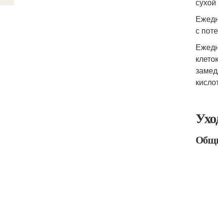
сухой
Ежедн
с пот
Ежедн
клето
замед
кисло
Ухо
Общи