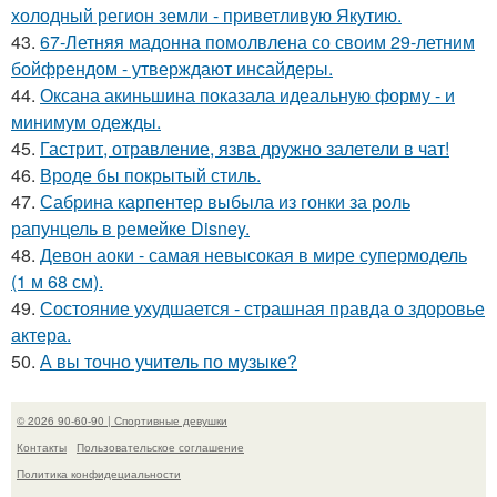
холодный регион земли - приветливую Якутию.
43.
67-Летняя мадонна помолвлена со своим 29-летним
бойфрендом - утверждают инсайдеры.
44.
Оксана акиньшина показала идеальную форму - и
минимум одежды.
45.
Гастрит, отравление, язва дружно залетели в чат!
46.
Вроде бы покрытый стиль.
47.
Сабрина карпентер выбыла из гонки за роль
рапунцель в ремейке Disney.
48.
Девон аоки - самая невысокая в мире супермодель
(1 м 68 см).
49.
Состояние ухудшается - страшная правда о здоровье
актера.
50.
А вы точно учитель по музыке?
© 2026 90-60-90 | Спортивные девушки
Контакты
Пользовательское соглашение
Политика конфидециальности