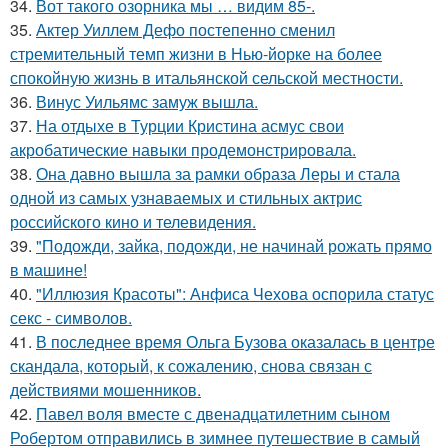
34.
Вот такого озорника мы … видим 85-.
35.
Актер Уиллем Дефо постепенно сменил
стремительный темп жизни в Нью-йорке на более
спокойную жизнь в итальянской сельской местности.
36.
Винус Уильямс замуж вышла.
37.
На отдыхе в Турции Кристина асмус свои
акробатические навыки продемонстрировала.
38.
Она давно вышла за рамки образа Леры и стала
одной из самых узнаваемых и стильных актрис
российского кино и телевидения.
39.
"Подожди, зайка, подожди, не начинай рожать прямо
в машине!
40.
"Иллюзия Красоты": Анфиса Чехова оспорила статус
секс - символов.
41.
В последнее время Ольга Бузова оказалась в центре
скандала, который, к сожалению, снова связан с
действиями мошенников.
42.
Павел воля вместе с двенадцатилетним сыном
Робертом отправились в зимнее путешествие в самый