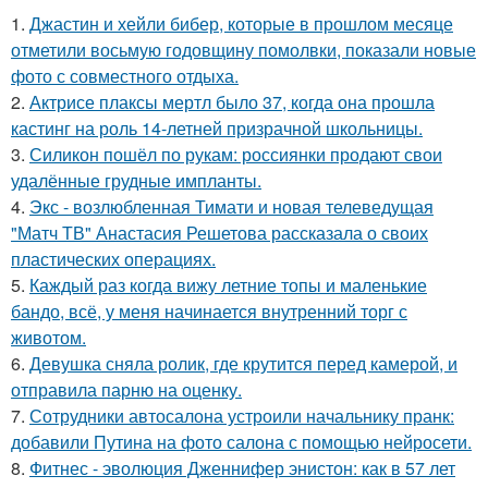
1.
Джастин и хейли бибер, которые в прошлом месяце
отметили восьмую годовщину помолвки, показали новые
фото с совместного отдыха.
2.
Актрисе плаксы мертл было 37, когда она прошла
кастинг на роль 14-летней призрачной школьницы.
3.
Силикон пошёл по рукам: россиянки продают свои
удалённые грудные импланты.
4.
Экс - возлюбленная Тимати и новая телеведущая
"Матч ТВ" Анастасия Решетова рассказала о своих
пластических операциях.
5.
Каждый раз когда вижу летние топы и маленькие
бандо, всё, у меня начинается внутренний торг с
животом.
6.
Девушка сняла ролик, где крутится перед камерой, и
отправила парню на оценку.
7.
Сотрудники автосалона устроили начальнику пранк:
добавили Путина на фото салона с помощью нейросети.
8.
Фитнес - эволюция Дженнифер энистон: как в 57 лет