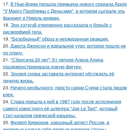
17.
В Нью-йорке прошла премьера нового сериала Apple
"У Марго Проблемы с Деньгами", в котором сыграли эль
фаннинг и Николь кидман.
18.
Энн хэтэуэй откровенно рассказала о борьбе с
дисморфией тела.
19.
"Безобидный" образ и неожиданная реакция.
20.
Дакота Джонсон и идеальное утро, которое пошло не
по плану.
21.
"Сбросила 20 лет": 61-летняя Алена Апина
продемонстрировала новую фигуру.
22.
Зендея снова заставила интернет обсуждать её
личную жизнь.
23.
Ничего необычного, просто сидни Суини стала лицом
клея.
24.
Слава пришла к ней в 1987 году после исполнения
самого известного её шлягера "Joe Le Taxi", который
стал началом певческой карьеры.
25.
Филипп Киркоров, народный артист России, в
интервью назвал себя первым рэпером страны.