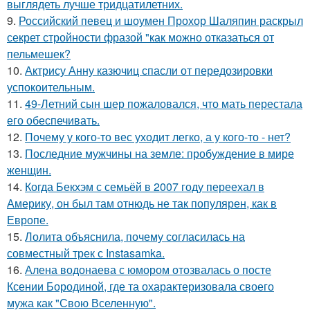
выглядеть лучше тридцатилетних.
9.
Российский певец и шоумен Прохор Шаляпин раскрыл
секрет стройности фразой "как можно отказаться от
пельмешек?
10.
Актрису Анну казючиц спасли от передозировки
успокоительным.
11.
49-Летний сын шер пожаловался, что мать перестала
его обеспечивать.
12.
Почему у кого-то вес уходит легко, а у кого-то - нет?
13.
Последние мужчины на земле: пробуждение в мире
женщин.
14.
Когда Бекхэм с семьёй в 2007 году переехал в
Америку, он был там отнюдь не так популярен, как в
Европе.
15.
Лолита объяснила, почему согласилась на
совместный трек с Instasamka.
16.
Алена водонаева с юмором отозвалась о посте
Ксении Бородиной, где та охарактеризовала своего
мужа как "Свою Вселенную".