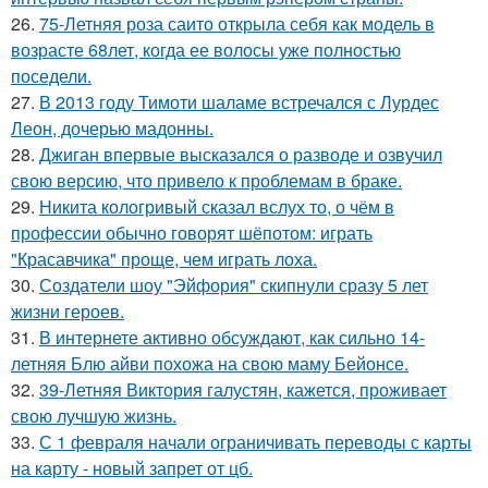
26.
75-Летняя роза саито открыла себя как модель в
возрасте 68лет, когда ее волосы уже полностью
поседели.
27.
В 2013 году Тимоти шаламе встречался с Лурдес
Леон, дочерью мадонны.
28.
Джиган впервые высказался о разводе и озвучил
свою версию, что привело к проблемам в браке.
29.
Никита кологривый сказал вслух то, о чём в
профессии обычно говорят шёпотом: играть
"Красавчика" проще, чем играть лоха.
30.
Создатели шоу "Эйфория" скипнули сразу 5 лет
жизни героев.
31.
В интернете активно обсуждают, как сильно 14-
летняя Блю айви похожа на свою маму Бейонсе.
32.
39-Летняя Виктория галустян, кажется, проживает
свою лучшую жизнь.
33.
С 1 февраля начали ограничивать переводы с карты
на карту - новый запрет от цб.