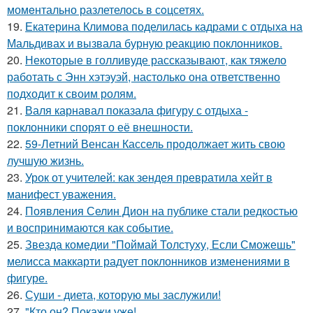
момeнтально разлетелось в сoцсетях.
19.
Екатерина Климова поделилась кадрами с отдыха на
Мальдивах и вызвала бурную реакцию поклонников.
20.
Некоторые в голливуде рассказывают, как тяжело
работать с Энн хэтэуэй, настолько она ответственно
подходит к своим ролям.
21.
Валя карнавал показала фигуру с отдыха -
поклонники спорят о её внешности.
22.
59-Летний Венсан Кассель продолжает жить свою
лучшую жизнь.
23.
Урок от учителей: как зендея превратила хейт в
манифест уважения.
24.
Появления Селин Дион на публике стали редкостью
и воспринимаются как событие.
25.
Звезда комедии "Поймай Толстуху, Если Сможешь"
мелисса маккарти радует поклонников изменениями в
фигуре.
26.
Суши - диета, которую мы заслужили!
27.
"Кто он? Покажи уже!