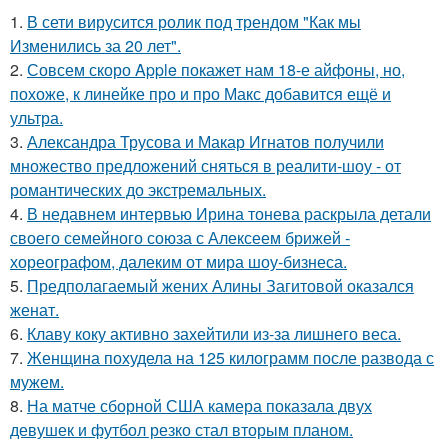
1.
В сети вирусится ролик под трендом "Как мы
Изменились за 20 лет".
2.
Совсем скоро Apple покажет нам 18-е айфоны, но,
похоже, к линейке про и про Макс добавится ещё и
ультра.
3.
Александра Трусова и Макар Игнатов получили
множество предложений сняться в реалити-шоу - от
романтических до экстремальных.
4.
В недавнем интервью Ирина тонева раскрыла детали
своего семейного союза с Алексеем брижей -
хореографом, далеким от мира шоу-бизнеса.
5.
Предполагаемый жених Алины Загитовой оказался
женат.
6.
Клаву коку активно захейтили из-за лишнего веса.
7.
Женщина похудела на 125 килограмм после развода с
мужем.
8.
На матче сборной США камера показала двух
девушек и футбол резко стал вторым планом.