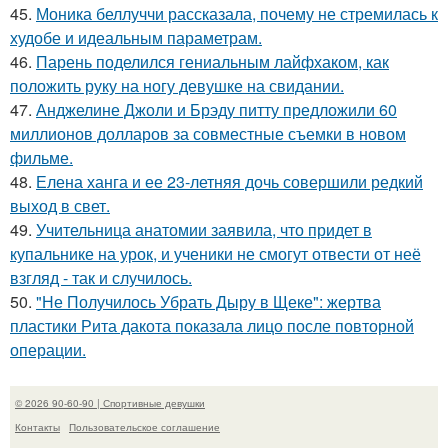
45.
Моника беллуччи рассказала, почему не стремилась к
худобе и идеальным параметрам.
46.
Парень поделился гениальным лайфхаком, как
положить руку на ногу девушке на свидании.
47.
Анджелине Джоли и Брэду питту предложили 60
миллионов долларов за совместные съемки в новом
фильме.
48.
Елена ханга и ее 23-летняя дочь совершили редкий
выход в свет.
49.
Учительница анатомии заявила, что придет в
купальнике на урок, и ученики не смогут отвести от неё
взгляд - так и случилось.
50.
"Не Получилось Убрать Дыру в Щеке": жертва
пластики Рита дакота показала лицо после повторной
операции.
© 2026 90-60-90 | Спортивные девушки
Контакты
Пользовательское соглашение