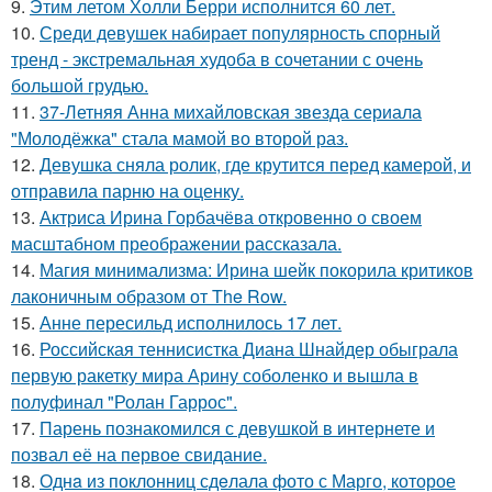
9.
Этим летом Холли Берри исполнится 60 лет.
10.
Среди девушек набирает популярность спорный
тренд - экстремальная худоба в сочетании с очень
большой грудью.
11.
37-Летняя Анна михайловская звезда сериала
"Молодёжка" стала мамой во второй раз.
12.
Девушка сняла ролик, где крутится перед камерой, и
отправила парню на оценку.
13.
Актриса Ирина Горбачёва откровенно о своем
масштабном преображении рассказала.
14.
Магия минимализма: Ирина шейк покорила критиков
лаконичным образом от The Row.
15.
Анне пересильд исполнилось 17 лет.
16.
Российская теннисистка Диана Шнайдер обыграла
первую ракетку мира Арину соболенко и вышла в
полуфинал "Ролан Гаррос".
17.
Парень познакомился с девушкой в интернете и
позвал её на первое свидание.
18.
Однa из поклонниц сдeлала фото с Марго, которое