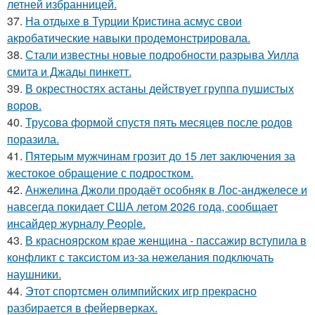
летней избранницей.
37.
На отдыхе в Турции Кристина асмус свои
акробатические навыки продемонстрировала.
38.
Стали известны новые подробности разрыва Уилла
смита и Джады пинкетт.
39.
В окрестностях астаны действует группа пушистых
воров.
40.
Трусова формой спустя пять месяцев после родов
поразила.
41.
Пятерым мужчинам грозит до 15 лет заключения за
жестокое обращение с подростком.
42.
Анжелина Джоли продаёт особняк в Лос-анджелесе и
навсегда покидает США летом 2026 года, сообщает
инсайдер журналу People.
43.
В красноярском крае женщина - пассажир вступила в
конфликт с таксистом из-за нежелания подключать
наушники.
44.
Этот спортсмен олимпийских игр прекрасно
разбирается в фейерверках.