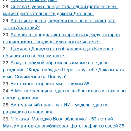
28.
Снесла Суини с пьедестала одной фотосессией -
магия притягательности дакоты Джонсон.
29.
А вот интересно, неужели еще не все знают, кто
такой Анатолий?
30.
Активисты предлагают запретить одежду, которая
оголяет живот, ягодицы или просвечивается.
31.
Дамиано Давид и его избранница дав Камерон
объявили о своей помолвке.
32.
Асмус с обидой обратилась к маме в ее день
рождения: "Когда-нибудь я Перестану Тебе Доказывать,
и мы Обнимемся на Полную".
33.
Вот такого озорника мы … видим 85-.
34.
В Москве женщина едва не выбросилась из такси во
время движения.
35.
Виртуальный пранк: как ИИ - модель едва не
разрушила отношения.
36.
"Показал Молодую Возлюбленную" - 53-летний
Максим виторган опубликовал фотографии со своей 35-