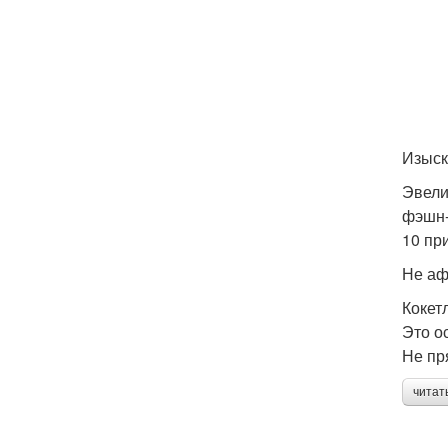
Изыск
Эвели
фэшн-
10 пр
Не аф
Кокет
Это о
Не пр
читат