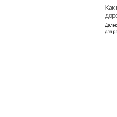
Как 
дор
Далек
для р