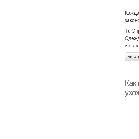
Кажда
закон
1). О
Одежд
изъян
читат
Как 
ухо