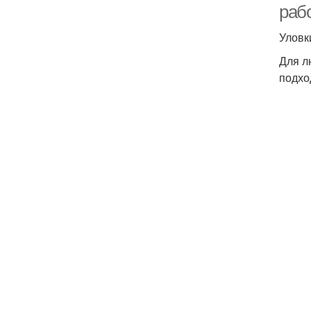
раб
Уловк
Для л
подхо