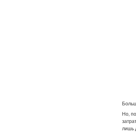
Больш
Но, п
затра
лишь 