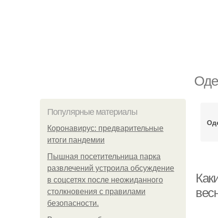
Оде
Популярные материалы
Од
Коронавирус: предварительные
итоги пандемии
Пышная посетительница парка
развлечений устроила обсуждение
Каки
в соцсетях после неожиданного
весн
столкновения с правилами
безопасности.