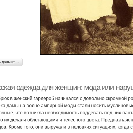
ь дальше →
ская одежда для женщин: мода или нару
брюк в женский гардероб начинался с довольно скромной ро
ека дамы на волне ампирной моды стали носить муслиновые
ачные, что возникла необходимость поддевать под них пант
о их делали облегающими и телесного цвета. Предназначен
дов. Кроме того, они выручали в неловких ситуациях, когда