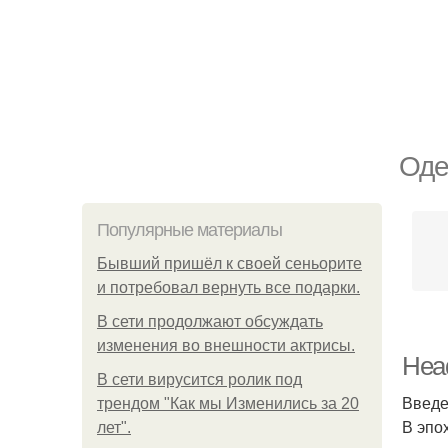
Оде
Популярные материалы
Бывший пришёл к своей сеньорите
и потребовал вернуть все подарки.
В сети продолжают обсуждать
изменения во внешности актрисы.
Head
В сети вирусится ролик под
Введ
трендом "Как мы Изменились за 20
В эпо
лет".