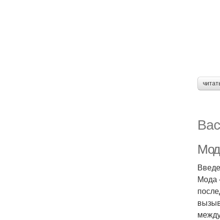
читат
Вас
Мод
Введ
Мода 
после
вызыв
между