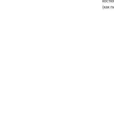
костю
(как п