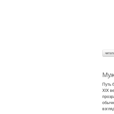
читат
Муж
Путь 
XIX в
прозр
обычн
взгля