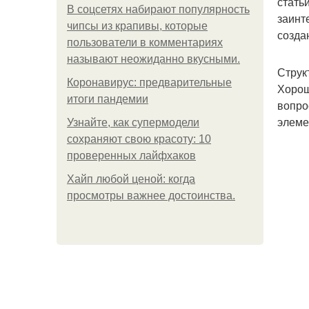
стать
В соцсетях набирают популярность
заинт
чипсы из крапивы, которые
созда
пользователи в комментариях
называют неожиданно вкусными.
Струк
Коронавирус: предварительные
Хорош
итоги пандемии
вопро
элеме
Узнайте, как супермодели
сохраняют свою красоту: 10
проверенных лайфхаков
Хайп любой ценой: когда
просмотры важнее достоинства.