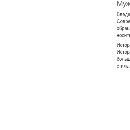
Муж
Введ
Совре
обращ
носит
Истор
Истор
больш
стиль