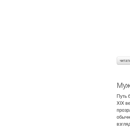
читат
Муж
Путь 
XIX в
прозр
обычн
взгля