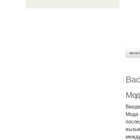
читат
Вас
Мод
Введ
Мода 
после
вызыв
между