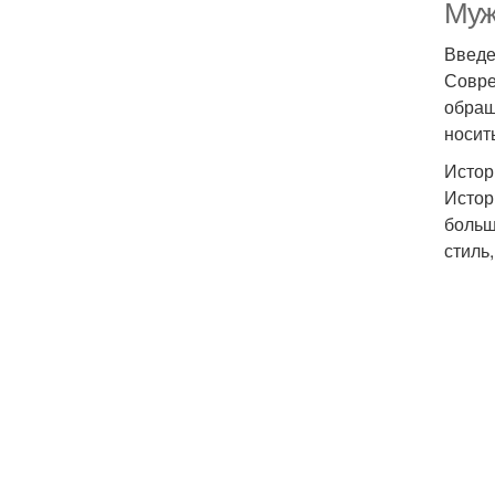
Муж
Введ
Совре
обращ
носит
Истор
Истор
больш
стиль