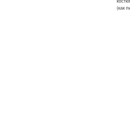
костю
(как п