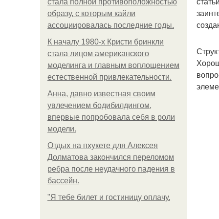
стать
стала полной противоположностью
заинт
образу, с которым кайли
созда
ассоциировалась последние годы.
К началу 1980-х Кристи бринкли
Струк
стала лицом американского
Хорош
моделинга и главным воплощением
вопро
естественной привлекательности.
элеме
Анна, давно известная своим
увлечением бодибилдингом,
впервые попробовала себя в роли
модели.
Отдых на пхукете для Алексея
Долматова закончился переломом
ребра после неудачного падения в
бассейн.
"Я тебе билет и гостиницу оплачу.