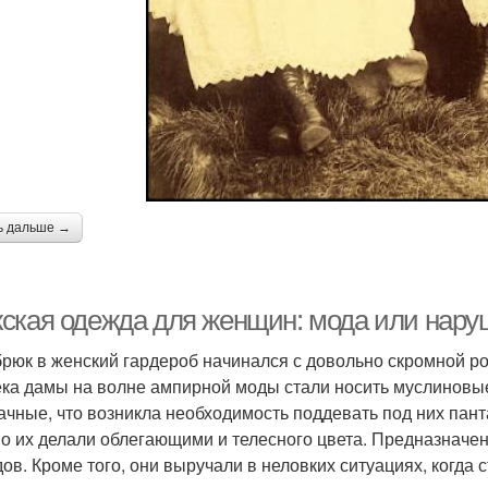
ь дальше →
ская одежда для женщин: мода или нару
брюк в женский гардероб начинался с довольно скромной ро
ека дамы на волне ампирной моды стали носить муслиновые
ачные, что возникла необходимость поддевать под них пант
о их делали облегающими и телесного цвета. Предназначен
дов. Кроме того, они выручали в неловких ситуациях, когда