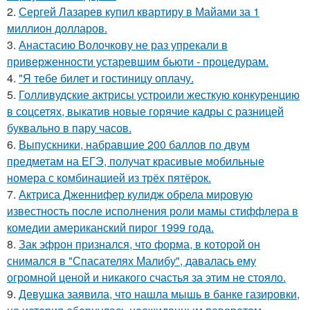
2.
Сергей Лазарев купил квартиру в Майами за 1
миллион долларов.
3.
Анастасию Волочкову не раз упрекали в
приверженности устаревшим бьюти - процедурам.
4.
"Я тебе билет и гостиницу оплачу.
5.
Голливудские актрисы устроили жесткую конкуренцию
в соцсетях, выкатив новые горячие кадры с разницей
буквально в пару часов.
6.
Выпускники, набравшие 200 баллов по двум
предметам на ЕГЭ, получат красивые мобильные
номера с комбинацией из трёх пятёрок.
7.
Актриса Дженнифер кулидж обрела мировую
известность после исполнения роли мамы стиффлера в
комедии американский пирог 1999 года.
8.
Зак эфрон признался, что форма, в которой он
снимался в "Спасателях Малибу", давалась ему
огромной ценой и никакого счастья за этим не стояло.
9.
Девушка заявила, что нашла мышь в банке газировки,