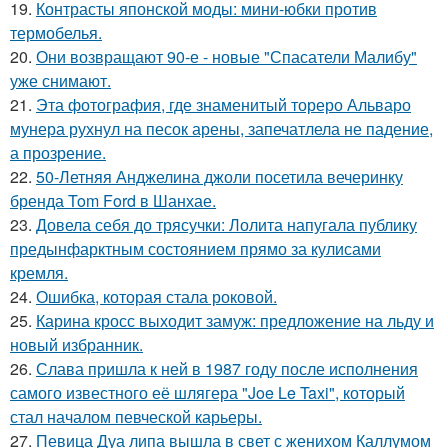
19.
Контрасты японской моды: мини-юбки против
термобелья.
20.
Они возвращают 90-е - новые "Спасатели Малибу"
уже снимают.
21.
Эта фотография, где знаменитый тореро Альваро
мунера рухнул на песок арены, запечатлела не падение,
а прозрение.
22.
50-Летняя Анджелина джоли посетила вечеринку
бренда Tom Ford в Шанхае.
23.
Довела себя до трясучки: Лолита напугала публику
предынфарктным состоянием прямо за кулисами
кремля.
24.
Ошибка, которая стала роковой.
25.
Карина кросс выходит замуж: предложение на льду и
новый избранник.
26.
Слава пришла к ней в 1987 году после исполнения
самого известного её шлягера "Joe Le Taxi", который
стал началом певческой карьеры.
27.
Певица Дуа липа вышла в свет с женихом Каллумом