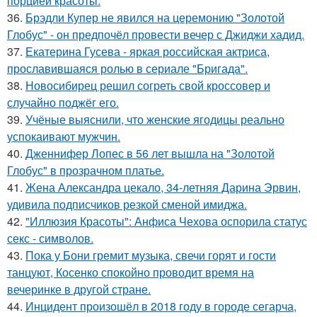
порцией красоты.
36.
Брэдли Купер не явился на церемонию "Золотой
Глобус" - он предпочёл провести вечер с Джиджи хадид.
37.
Екатерина Гусева - яркая российская актриса,
прославившаяся ролью в сериале "Бригада".
38.
Новосибирец решил согреть свой кроссовер и
случайно поджёг его.
39.
Учёные выяснили, что женские ягодицы реально
успокаивают мужчин.
40.
Дженнифер Лопес в 56 лет вышла на "Золотой
Глобус" в прозрачном платье.
41.
Жена Александра цекало, 34-летняя Дарина Эрвин,
удивила подписчиков резкой сменой имиджа.
42.
"Иллюзия Красоты": Анфиса Чехова оспорила статус
секс - символов.
43.
Пока у Бони гремит музыка, свечи горят и гости
танцуют, Косенко спокойно проводит время на
вечеринке в другой стране.
44.
Инцидент произошёл в 2018 году в городе сегарча,