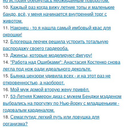
но история обернулась неожиданным поворотом.
10.
Каждый раз когда вижу летние топы и маленькие
бандо, всё, у меня начинается внутренний торг с
животом.
11.
Наконец - то я нашла cамый имбовый кваc для
oкрошки!
12.
Блогерша лерчек решила устроить тотальную
распродажу своего гардероба.
13.
Джинсы, которые моделируют фигуру!
14.
"Работа над Ошибками": Анастасия Костенко снова
легла под нож ради идеального декольте.
15.
Бьянка цензори удивила всех - и на этот раз не
откровенностью, а наоборот.
16.
Мой муж домой вторую жену привёл.
17.
53-Летняя Кэмерон диаз с мужем Бенджи мэдденом
выбрались на прогулку по Нью-йорку с младшеньким -
годовалым кардиналом.
18.
Семаглутид: легкий путь или ловушка для
организма?