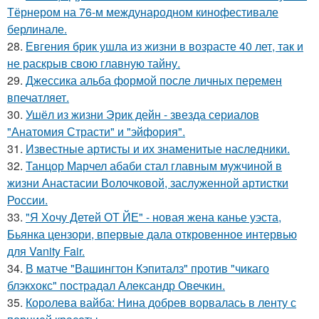
Тёрнером на 76-м международном кинофестивале
берлинале.
28.
Евгения брик ушла из жизни в возрасте 40 лет, так и
не раскрыв свою главную тайну.
29.
Джессика альба формой после личных перемен
впечатляет.
30.
Ушёл из жизни Эрик дейн - звезда сериалов
"Анатомия Страсти" и "эйфория".
31.
Известные артисты и их знаменитые наследники.
32.
Танцор Марчел абаби стал главным мужчиной в
жизни Анастасии Волочковой, заслуженной артистки
России.
33.
"Я Хочу Детей ОТ ЙЕ" - новая жена канье уэста,
Бьянка цензори, впервые дала откровенное интервью
для Vanity Fair.
34.
В матче "Вашингтон Кэпиталз" против "чикаго
блэкхокс" пострадал Александр Овечкин.
35.
Королева вайба: Нина добрев ворвалась в ленту с