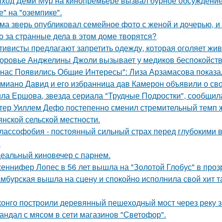
ход Деми Мур на кинопремьере вызвал бурное обсуждение 
е" на "оземпике".
ма зверь опубликовал семейное фото с женой и дочерью, и
о за странные дела в этом доме творятся?
тивисты предлагают запретить одежду, которая оголяет жив
оровье Анджелины Джоли вызывает у медиков беспокойств
 нас Появились Общие Интересы": Лиза Арзамасова показа
миано Давид и его избранница дав Камерон объявили о св
ла Ершова, звезда сериала "Трудные Подростки", сообщил
тер Уиллем Дефо постепенно сменил стремительный темп ж
янской сельской местности.
лассофобия - постоянный сильный страх перед глубокими в
.
еальный киновечер с парнем.
еннифер Лопес в 56 лет вышла на "Золотой Глобус" в проз
мбурская вышла на сцену и спокойно исполнила свой хит так
конго построили деревянный пешеходный мост через реку з
андал с мясом в сети магазинов "Светофор".