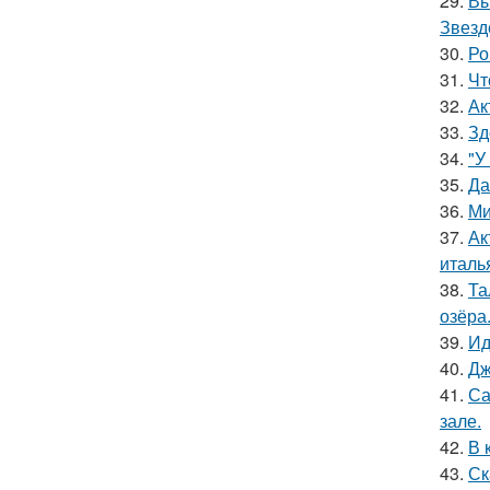
29.
Вы
Звезд
30.
Ро
31.
Чт
32.
Ак
33.
Зд
34.
"У
35.
Да
36.
Ми
37.
Ак
италь
38.
Та
озёра
39.
Ид
40.
Дж
41.
Са
зале.
42.
В 
43.
Ск