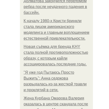
Долматова закончился переломом
ребра после неудачного падения в
бассейн.
К началу 1980-х Кристи бринкли
стала лицом американского
моделинга и главным воплощением
естественной привлекательности.
Новая съёмка для бренда KHY
стала полной противоположностью
образу, с которым кайли
ассоциировалась последние годы.
"Я уже год Пытаюсь Просто
Выжить": Анна седокова
разрыдалась из-за жесткой травли
и проклятий в сети.
Жена Курбана Омарова Валерия
оказалась в центре скандала после