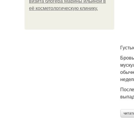
визита блогера Марины ильиной в
её косметологическую клинику.
Густы
Бровь
муску
обычн
недел
После
выпад
читат