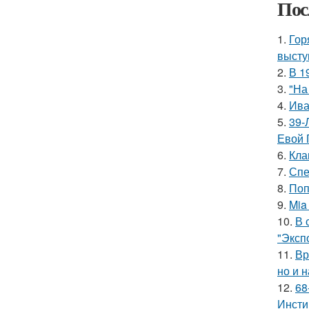
Пос
1.
Гор
высту
2.
В 1
3.
"На
4.
Ива
5.
39-
Евой 
6.
Кла
7.
Спе
8.
Поп
9.
Mia
10.
В 
"Эксп
11.
Вр
но и 
12.
68
Инсти