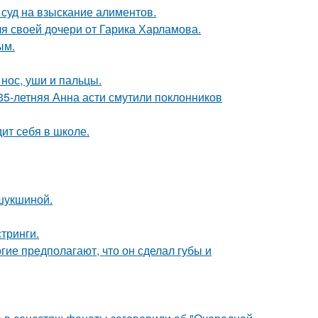
 суд на взыскание алиментов.
я своей дочери от Гарика Харламова.
ым.
 нос, уши и пальцы.
35-летняя Анна асти смутили поклонников
ит себя в школе.
шукшиной.
тринги.
гие предполагают, что он сделал губы и