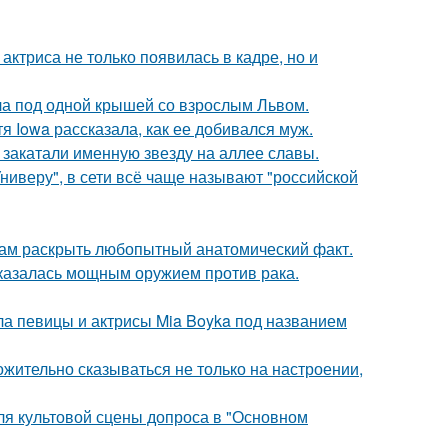
 актриса не только появилась в кадре, но и
ла под одной крышей со взрослым Львом.
я Iowa рассказала, как ее добивался муж.
закатали именную звезду на аллее славы.
ниверу", в сети всё чаще называют "российской
ам раскрыть любопытный анатомический факт.
оказалась мощным оружием против рака.
гла певицы и актрисы Mia Boyka под названием
жительно сказываться не только на настроении,
для культовой сцены допроса в "Основном