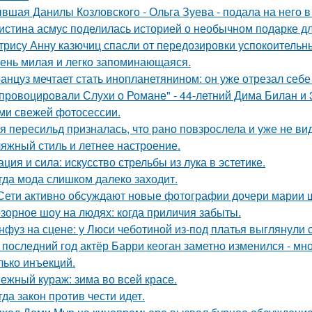
вшая Данилы Козловского - Ольга Зуева - подала на него в
истина асмус поделилась историей о необычном подарке дл
трису Анну казючиц спасли от передозировки успокоительн
ень милая и легко запоминающаяся.
анцуз мечтает стать инопланетянином: он уже отрезал себе
провоцировали Слухи о Романе" - 44-летний Дима Билан и 
ми свежей фотосессии.
я пересильд призналась, что рано повзрослела и уже не вид
яжный стиль и летнее настроение.
ация и сила: искусство стрельбы из лука в эстетике.
гда мода слишком далеко заходит.
Сети активно обсуждают новые фотографии дочери марии 
зорное шоу на людях: когда приличия забыты.
нфуз на сцене: у Люси чеботиной из-под платья выглянули с
 последний год актёр Барри кеоган заметно изменился - мно
лько инъекций.
ежный кураж: зима во всей красе.
гда закон против чести идет.