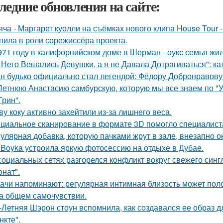
ледние обновления на сайте:
яча - Маргарет куолли на съёмках нового клипа House Tour -
пила в роли сорежиссёра проекта.
971 году в калифорнийском доме в Шерман - оукс семья жи
 Него Вешались Девушки, а я не Давала Дотрагиваться": кат
н будько официально стал легендой: Фёдору Добронравову 
Летнюю Анастасию самбурскую, которую мы все знаем по "У
Грин".
ву коку активно захейтили из-за лишнего веса.
циальное сканирование в формате 3D помогло специалист
улярная добавка, которую пачками жрут в зале, внезапно 
 Boyka устроила яркую фотосессию на отдыхе в Дубае.
социальных сетях разгорелся конфликт вокруг свежего син
онат".
ачи напоминают: регулярная интимная близость может поло
на общем самочувствии.
-Летняя Шэрон стоун вспомнила, как создавался ее образ 
нкте".