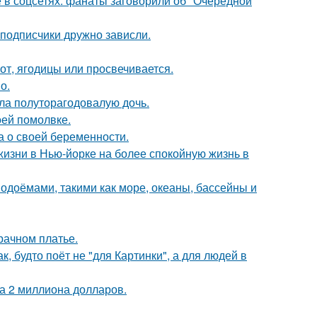
в соцсетях: фанаты заговорили об "Очередной
 подписчики дружно зависли.
от, ягодицы или просвечивается.
о.
ла полуторагодовалую дочь.
оей помолвке.
а о своей беременности.
изни в Нью-йорке на более спокойную жизнь в
одоёмами, такими как море, океаны, бассейны и
рачном платье.
, будто поёт не "для Картинки", а для людей в
а 2 миллиона долларов.