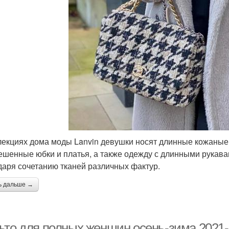
лекциях дома моды Lanvin девушки носят длинные кожаные
ешенные юбки и платья, а также одежду с длинными рукав
даря сочетанию тканей различных фактур.
ь дальше →
ьто для полных женщин осень-зима 2021-