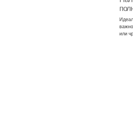
пол
Идеал
важно
или ч