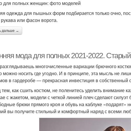
о для полных женщин: фото моделей
яя одежда для пышных форм подбирается только очно, пос
 рукава или фасон ворота.
ь дальше →
нняя мода для полных 2021-2022. Старый
 разглядываешь многочисленные вариации брючного костюм
го можно носить где угодно. И в принципе, эта мысль не ли
мов в гардеробе — прекрасная инвестиция в собственный о
 тем, как сшить костюм, не поленитесь уделить внимание к
чае с жакетом, модели с четкой линией плеч сделают силуэ
бодные брюки прямого кроя и обувь на каблуке «подарят» н
ий вы получите стильный и комфортный наряд с всеми лю