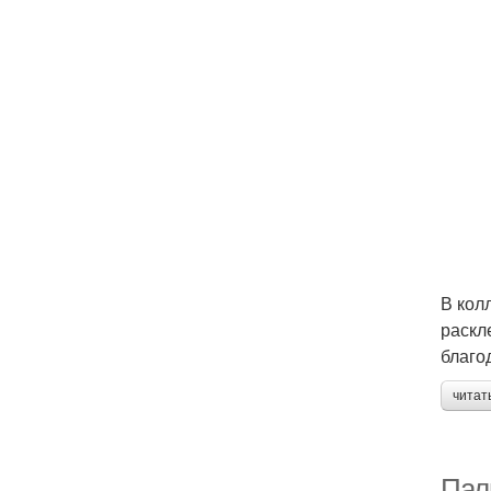
В кол
раскл
благо
читат
Пал