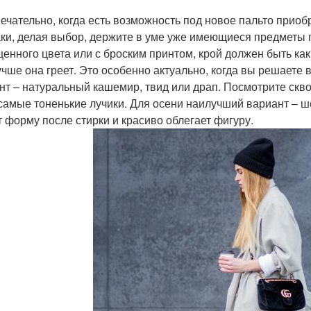
мечательно, когда есть возможность под новое пальто приоб
аки, делая выбор, держите в уме уже имеющиеся предметы 
енного цвета или с броским принтом, крой должен быть как
учше она греет. Это особенно актуально, когда вы решаете 
нт – натуральный кашемир, твид или драп. Посмотрите скво
самые тоненькие лучики. Для осени наилучший вариант – ше
т форму после стирки и красиво облегает фигуру.