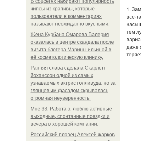
В соцсетях набирают популярность
1. За
чипсы из крапивы, которые
все-т
пользователи в комментариях
насыщ
называют неожиданно вкусными.
тем л
Жена Курбана Омарова Валерия
вариа
оказалась в центре скандала после
даже 
визита блогера Марины ильиной в
теряе
её косметологическую клинику.
Ранняя слава сделала Скарлетт
йоханссон одной из самых
узнаваемых актрис голливуда, но за
глянцевым фасадом скрывалась
огромная неуверенность.
Мне 33. Работаю, люблю активные
выходные, спонтанные поездки и
вечера в хорошей компании.
Российский пловец Алексей жарков