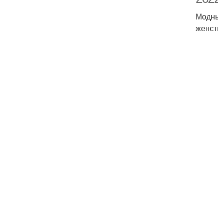
Модны
женст