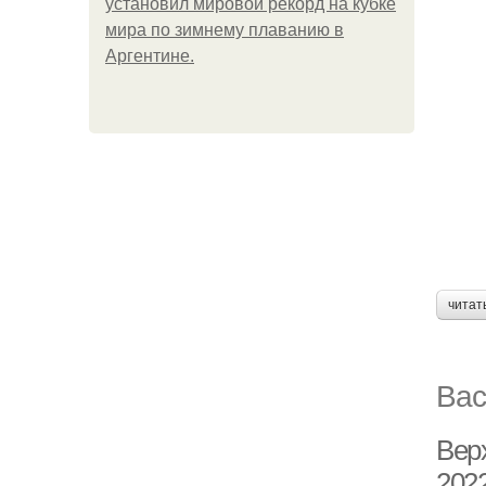
установил мировой рекорд на кубке
мира по зимнему плаванию в
Аргентине.
читат
Вас
Вер
202