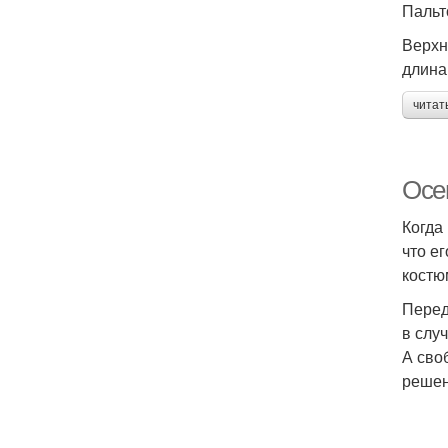
Пальт
Верхн
длина
читат
Осе
Когда
что е
костю
Перед
в слу
А сво
решен