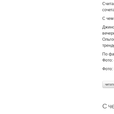
Счита
сочет
С чем
Джинс
вечер
Ольго
тренд
По ф
Фото: 
Фото: 
читат
С ч