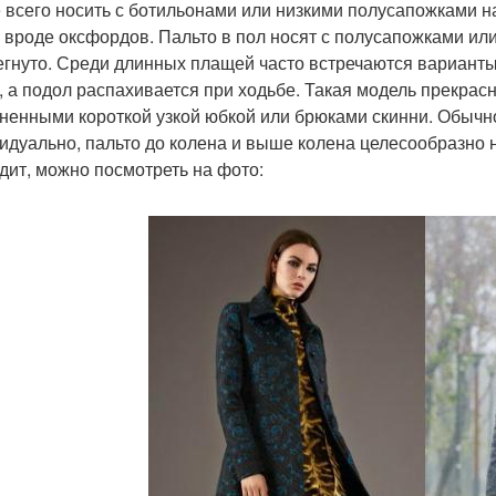
 всего носить с ботильонами или низкими полусапожками н
 вроде оксфордов. Пальто в пол носят с полусапожками или
егнуто. Среди длинных плащей часто встречаются варианты
, а подол распахивается при ходьбе. Такая модель прекрас
ненными короткой узкой юбкой или брюками скинни. Обычн
идуально, пальто до колена и выше колена целесообразно н
дит, можно посмотреть на фото: