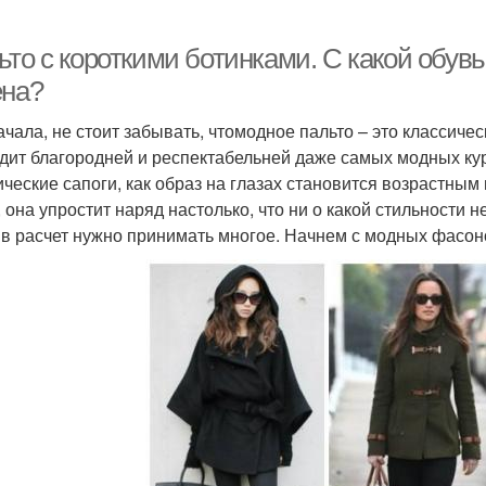
то с короткими ботинками. С какой обув
ена?
ачала, не стоит забывать, чтомодное пальто – это классиче
дит благородней и респектабельней даже самых модных курт
ические сапоги, как образ на глазах становится возрастным
, она упростит наряд настолько, что ни о какой стильности 
 в расчет нужно принимать многое. Начнем с модных фасон