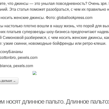
ете, что джинсы — это унылая повседневность? Очень зря.
аний. Эта статья поможет разобраться, с чем их правильно 
 носить женские джинсы. Фото: globallookpress.com
ы настолько плотно вошли в нашу жизнь, что порой для вы
них платьев суперзвезды шоу-бизнеса предпочитают надев
й Симоновой разберемся, с чем носить женские джинсы, как
е: узкие скинни, новомодные бойфренды или ретро-клеши.
асонуБананы
cottonbro, pexels.com
bianca, pexels.com
ь дальше →
ем носят длинное пальто. Длинное пальт