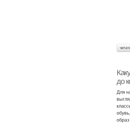
читат
Каку
до 
Для н
выгля
класс
обувь
образ