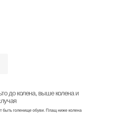
ьто до колена, выше колена и
случая
т быть голенище обуви. Плащ ниже колена