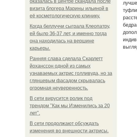
оказалась в центре скандала после
лучше
визита блогера Марины ильиной в
туфли
её косметологическую клинику.
расст
бедра
Когда беллуччи сыграла Клеопатру,
допол
ей было 36-37 лет, и именно тогда
индив
она находилась на вершине
выгля
карьеры.
Ранняя слава сделала Скарлетт
йоханссон одной из самых
узнаваемых актрис голливуда, но за
глянцевым фасадом скрывалась
огромная неуверенность.
В сети вирусится ролик под
трендом "Как мы Изменились за 20
лет".
В сети продолжают обсуждать
изменения во внешности актрисы.