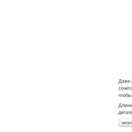
Даже 
сочет
чтобы
Длинн
детал
читат