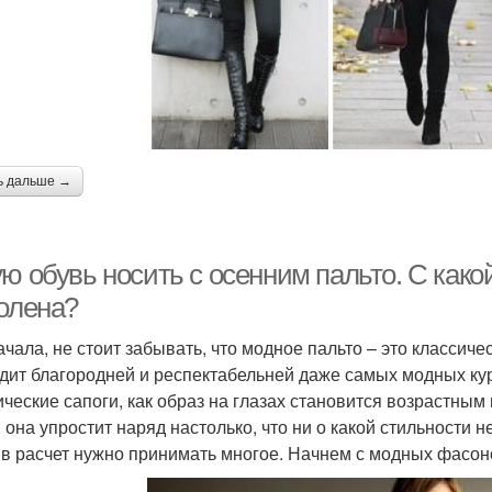
ь дальше →
ю обувь носить с осенним пальто. С како
колена?
ачала, не стоит забывать, что модное пальто – это классич
дит благородней и респектабельней даже самых модных курт
ические сапоги, как образ на глазах становится возрастным
, она упростит наряд настолько, что ни о какой стильности 
 в расчет нужно принимать многое. Начнем с модных фасон