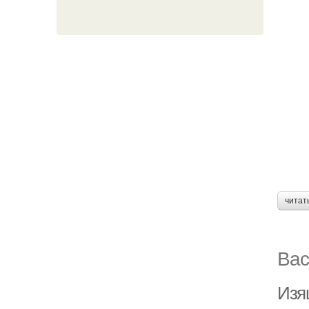
читат
Вас
Изя