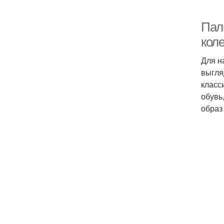
Паль
кол
Для н
выгля
класс
обувь
образ