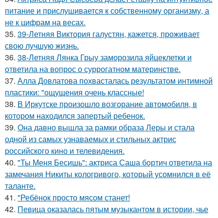
питание и прислушивается к собственному организму, а
не к цифрам на весах.
35.
39-Летняя Виктория галустян, кажется, проживает
свою лучшую жизнь.
36.
38-Летняя Лянка Грыу заморозила яйцеклетки и
ответила на вопрос о суррогатном материнстве.
37.
Алла Довлатова похвасталась результатом интимной
пластики: "ощущения очень классные!
38.
В Иркутске произошло возгорание автомобиля, в
котором находился запертый ребенок.
39.
Она давно вышла за рамки образа Леры и стала
одной из самых узнаваемых и стильных актрис
российского кино и телевидения.
40.
"Ты Меня Бесишь": актриса Саша бортич ответила на
замечания Никиты кологривого, который усомнился в её
таланте.
41.
"Ребёнок просто мясом станет!
42.
Певица оказалась пятым музыкантом в истории, чье