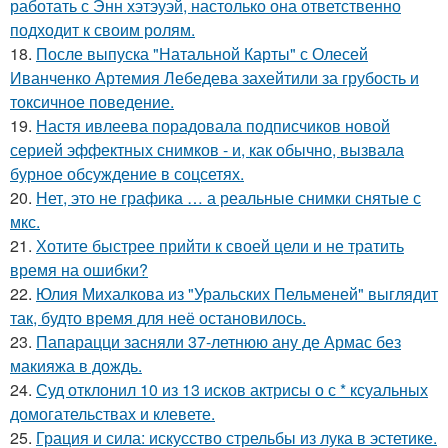
работать с Энн хэтэуэй, настолько она ответственно
подходит к своим ролям.
18.
После выпуска "Натальной Карты" с Олесей
Иванченко Артемия Лебедева захейтили за грубость и
токсичное поведение.
19.
Настя ивлеева порадовала подписчиков новой
серией эффектных снимков - и, как обычно, вызвала
бурное обсуждение в соцсетях.
20.
Нет, это не графика … а реальные снимки снятые с
мкс.
21.
Хотите быстрее прийти к своей цели и не тратить
время на ошибки?
22.
Юлия Михалкова из "Уральских Пельменей" выглядит
так, будто время для неё остановилось.
23.
Папарацци засняли 37-летнюю ану де Армас без
макияжа в дождь.
24.
Суд отклонил 10 из 13 исков актрисы о с * ксуальных
домогательствах и клевете.
25.
Грация и сила: искусство стрельбы из лука в эстетике.