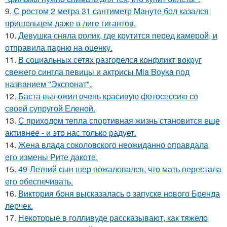
9.
С ростом 2 метра 31 сантиметр Мануте бол казался
пришельцем даже в лиге гигантов.
10.
Девушка сняла ролик, где крутится перед камерой, и
отправила парню на оценку.
11.
В социальных сетях разгорелся конфликт вокруг
свежего сингла певицы и актрисы Mia Boyka под
названием "Экспонат".
12.
Баста выложил очень красивую фотосессию со
своей супругой Еленой.
13.
С приходом тепла спортивная жизнь становится еще
активнее - и это нас только радует.
14.
Жена влада соколовского неожиданно оправдала
его измены Рите дакоте.
15.
49-Летний сын шер пожаловался, что мать перестала
его обеспечивать.
16.
Виктория боня высказалась о запуске нового Бренда
лерчек.
17.
Некоторые в голливуде рассказывают, как тяжело