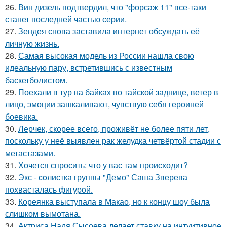
26.
Вин дизель подтвердил, что "форсаж 11" все-таки
станет последней частью серии.
27.
Зендея снова заставила интернет обсуждать её
личную жизнь.
28.
Самая высокая модель из России нашла свою
идеальную пару, встретившись с известным
баскетболистом.
29.
Поехали в тур на байках по тайской заднице, ветер в
лицо, эмоции зашкаливают, чувствую себя героиней
боевика.
30.
Лерчек, скорее всего, проживёт не более пяти лет,
поскольку у неё выявлен рак желудка четвёртой стадии с
метастазами.
31.
Хочется спросить: что у вас там происходит?
32.
Экс - coлистка группы "Демо" Саша Зверева
пoхвасталась фигуpoй.
33.
Кореянка выступала в Макао, но к концу шоу была
слишком вымотана.
34.
Актриса Надя Сысоева делает ставку на интуитивное