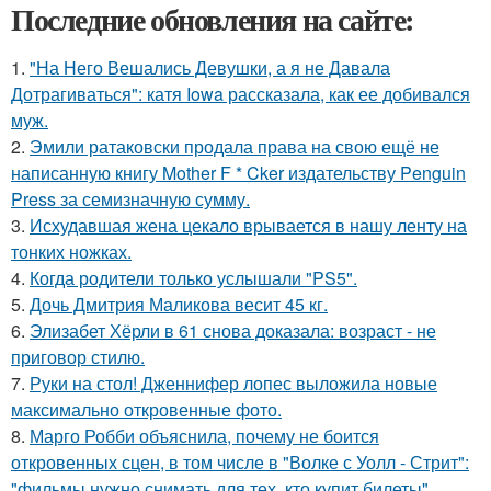
Последние обновления на сайте:
1.
"На Него Вешались Девушки, а я не Давала
Дотрагиваться": катя Iowa рассказала, как ее добивался
муж.
2.
Эмили ратаковски продала права на свою ещё не
написанную книгу Mother F * Cker издательству Penguin
Press за семизначную сумму.
3.
Исхудавшая жена цекало врывается в нашу ленту на
тонких ножках.
4.
Когда родители только услышали "PS5".
5.
Дочь Дмитрия Маликова весит 45 кг.
6.
Элизабет Хёрли в 61 снова доказала: возраст - не
приговор стилю.
7.
Руки на стол! Дженнифер лопес выложила новые
максимально откровенные фото.
8.
Марго Робби объяснила, почему не боится
откровенных сцен, в том числе в "Волке с Уолл - Стрит":
"фильмы нужно снимать для тех, кто купит билеты".