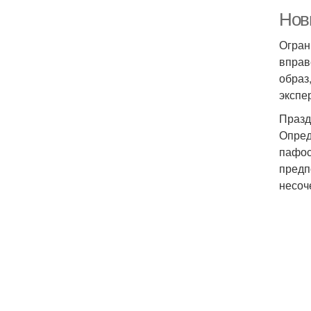
Новы
Огран
вправ
образ
экспе
Празд
Опред
пафос
предп
несоч