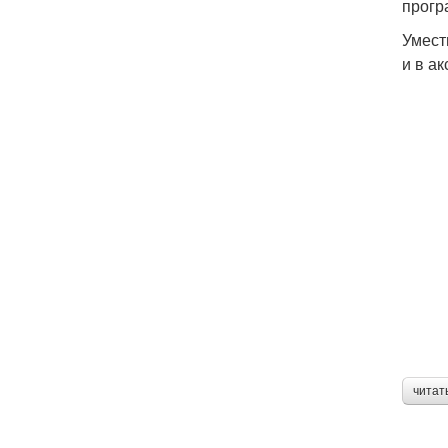
прогр
Умест
и в ак
читат