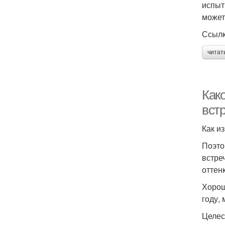
испыт
может
Ссылк
читат
Како
вст
Как и
Поэто
встре
оттен
Хорош
году,
Целес