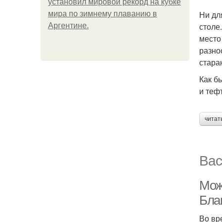
установил мировой рекорд на кубке
Ни дл
мира по зимнему плаванию в
столе
Аргентине.
место
разно
стара
Как б
и теф
читат
Вас
Мож
Бла
Во вр