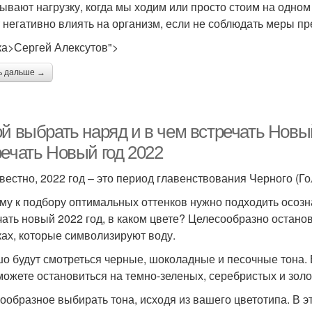
ывают нагрузку, когда мы ходим или просто стоим на одно
 негативно влиять на организм, если не соблюдать меры п
а>Сергей Алексутов">
ь дальше →
й выбрать наряд и в чем встречать Новый
речать Новый год 2022
звестно, 2022 год – это период главенствования Черного (Го
му к подбору оптимальных оттенков нужно подходить осозн
чать новый 2022 год, в каком цвете? Целесообразно остано
ках, которые символизируют воду.
о будут смотреться черные, шоколадные и песочные тона. 
 можете остановиться на темно-зеленых, серебристых и золо
ообразное выбирать тона, исходя из вашего цветотипа. В 