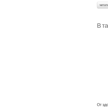
читат
В та
От зд