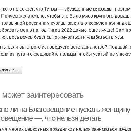
я кого не секрет, что Тигры — убежденные мясоеды, поэтом
. Причем желательно, чтобы это было мясо крупного домашн
 привычной россиянам курицы заняла откормленная индюшка
образить меню на год Тигра-2022 дичью, еще лучше! Сам п
ния, весь вечер будет сыто жмуриться и улыбаться в усы.
ыть, если вы строго исповедуете вегетарианство? Подавай
тели из нута и скрещивайте пальцы, чтобы усатый не унюха
ь дальше →
 может заинтересовать
но ли на Благовещение пускать женщину
говещение —, что нельзя делать
емя многих церковных праздников нельзя заниматься трудом