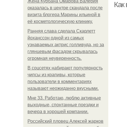
Жена Курбана Омарова Валерия
Как
оказалась в центре скандала после
визита блогера Марины ильиной в
её косметологическую клинику.
Ранняя слава сделала Скарлетт
йоханссон одной из самых
узнаваемых актрис голливуда, но за
глянцевым фасадом скрывалась
огромная неуверенность.
В соцсетях набирают популярность
чипсы из крапивы, которые
пользователи в комментариях
называют неожиданно вкусными.
Мне 33. Работаю, люблю активные
выходные, спонтанные поездки и
вечера в хорошей компании.
Российский пловец Алексей жарков