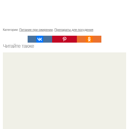
Категории:
Питание при ожирении
,
Препараты для похудения
Читайте также
Певица заявила, что уже давно оставила позади громкие
истории, сосредоточилась на творчестве и не дает
новых поводов для конфликтов.